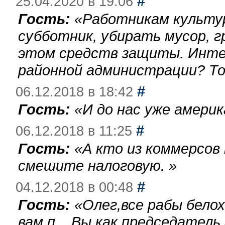
#
25.04.2020 в 19:06
Гость:
«
Работникам культу
субботник, убирать мусор, г
этом средств защиты. Инте
районной администрации? То
#
06.12.2018 в 18:42
Гость:
«
И до нас уже америк
#
06.12.2018 в 11:25
Гость:
«
А кто из коммерсов
смешите налоговую.
»
#
04.12.2018 в 00:48
Гость:
«
Олег,все рабы бело
вам п... Вы,как председател