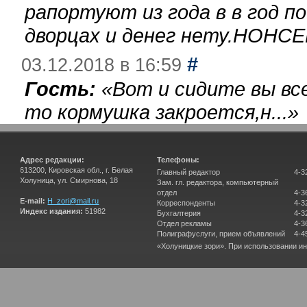
рапортуют из года в в год п
дворцах и денег нету.НОНСЕ
#
03.12.2018 в 16:59
Гость:
«
Вот и сидите вы вс
то кормушка закроется,н...
»
Адрес редакции:
Телефоны:
613200, Кировская обл., г. Белая
Главный редактор
4-3
Холуница, ул. Смирнова, 18
Зам. гл. редактора, компьютерный
отдел
4-3
E-mail:
H_zori@mail.ru
Корреспонденты
4-3
Индекс издания:
51982
Бухгалтерия
4-3
Отдел рекламы
4-3
Полиграфуслуги, прием объявлений
4-4
«Холуницкие зори». При использовании и