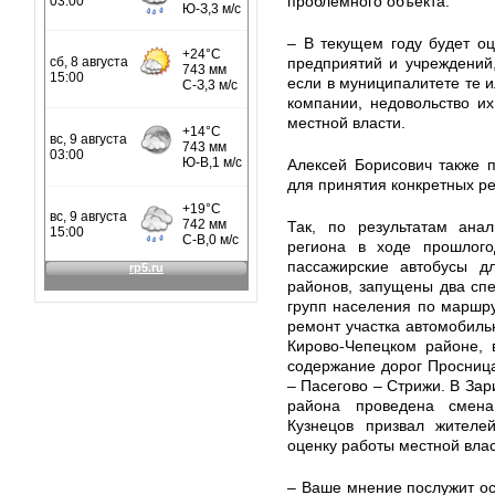
проблемного объекта.
– В текущем году будет оц
предприятий и учреждений,
если в муниципалитете те 
компании, недовольство и
местной власти.
Алексей Борисович также п
для принятия конкретных р
Так, по результатам ана
региона в ходе прошлого
пассажирские автобусы д
районов, запущены два сп
групп населения по маршру
ремонт участка автомобиль
Кирово-Чепецком районе, 
содержание дорог Просница
– Пасегово – Стрижи. В За
района проведена смена
Кузнецов призвал жителей
оценку работы местной влас
– Ваше мнение послужит ос