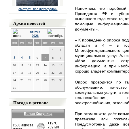
Напомним, что подобный 
смотреть все фотографии
Президента РФ и губерн
нынешнего года стало то, ч
Архив новостей
помощью информационн
документы».
август
2026
– К проведению опроса по
пон
втр
срд
чет
пят
суб
вск
области и 4 – в гор
Многофункционального цен
1
2
муниципальных услуг Алек
3
4
5
6
7
8
9
«Мои документы» сотр
10
11
12
13
14
15
16
информацию, а при необх
хорошо владеет компьютер
17
18
19
20
21
22
23
24
25
26
27
28
29
30
Опрос проводится по та
обслуживание, качеств
31
коммунальные услуги, в том
теплоснабжения, во
Погода в регионе
электроснабжения, газосна
При этом анкета даёт возмо
Белая Холуница
претензию или пожела
Предусмотрена даже воз