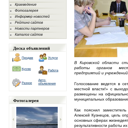
Краеведение
Фотогалерея
Информер новостей
Рейтинг сайтов
Новости партнеров
Каталог сайтов
Доска объявлений
Продам
Услуги
В Кировской области ст
работы органов мест
Куплю
Работа
предприятий и учреждений
Авто-
Разное
Голосование ведется в се
объявления
местной власти!» с выходо
размещены на официальном
муниципальных образований,
Фотогалерея
Как пояснил заместитель
Алексей Кузнецов, цель о
основных сферах жизнедея
результативности работы их