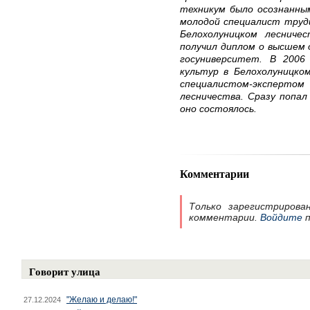
техникум было осознанным
молодой специалист труди
Белохолуницком лесниче
получил диплом о высшем 
госуниверситет. В 2006
культур в Белохолуницком
специалистом-эксперто
лесничества. Сразу попал 
оно состоялось.
Комментарии
Только зарегистрирова
комментарии.
Войдите
п
Говорит улица
"Желаю и делаю!"
27.12.2024