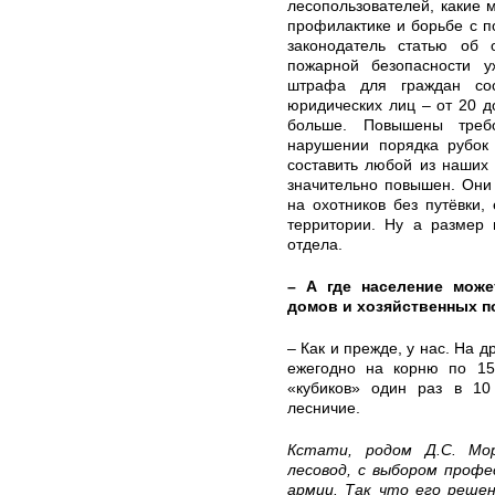
лесопользователей, какие 
профилактике и борьбе с п
законодатель статью об 
пожарной безопасности у
штрафа для граждан со
юридических лиц – от 20 д
больше. Повышены треб
нарушении порядка рубок 
составить любой из наших 
значительно повышен. Они 
на охотников без путёвки,
территории. Ну а размер 
отдела.
– А где население мож
домов и хозяйственных п
– Как и прежде, у нас. На 
ежегодно на корню по 15
«кубиков» один раз в 10
лесничие.
Кстати, родом Д.С. Мо
лесовод, с выбором профе
армии. Так что его решен