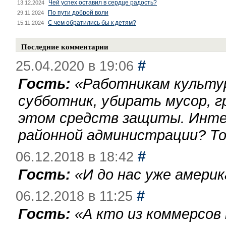
Чей успех оставил в сердце радость?
13.12.2024
По пути доброй воли
29.11.2024
С чем обратились бы к детям?
15.11.2024
Последние комментарии
#
25.04.2020 в 19:06
Гость:
«
Работникам культу
субботник, убирать мусор, г
этом средств защиты. Инте
районной администрации? То
#
06.12.2018 в 18:42
Гость:
«
И до нас уже америк
#
06.12.2018 в 11:25
Гость:
«
А кто из коммерсов