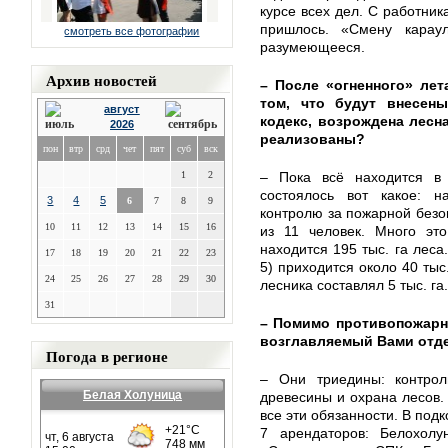
курсе всех дел. С работник
пришлось. «Смену карау
смотреть все фотографии
разумеющееся.
Архив новостей
– После «огненного» лет
том, что будут внесен
август
кодекс, возрождена лесна
2026
реализованы?
пон
втр
срд
чет
пят
суб
вск
1
2
– Пока всё находится в 
состоялось вот какое: 
3
4
5
6
7
8
9
контролю за пожарной безоп
10
11
12
13
14
15
16
из 11 человек. Много эт
находится 195 тыс. га леса
17
18
19
20
21
22
23
5) приходится около 40 тыс.
24
25
26
27
28
29
30
лесника составлял 5 тыс. га
31
– Помимо противопожарн
возглавляемый Вами отд
Погода в регионе
– Они триедины: контроль
Белая Холуница
древесины и охрана лесов.
все эти обязанности. В по
7 арендаторов: Белохол