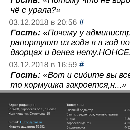
чё с урала?
»
#
03.12.2018 в 20:56
Гость:
«
Почему у администр
рапортуют из года в в год п
дворцах и денег нету.НОНСЕ
#
03.12.2018 в 16:59
Гость:
«
Вот и сидите вы вс
то кормушка закроется,н...
»
Адрес редакции:
Телефоны:
613200, Кировская обл., г. Белая
Главный редактор
4-3
Холуница, ул. Смирнова, 18
Зам. гл. редактора, компьютерный
отдел
4-3
E-mail:
H_zori@mail.ru
Корреспонденты
4-3
Индекс издания:
51982
Бухгалтерия
4-3