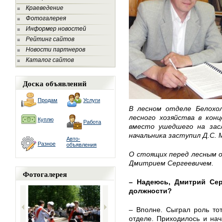
Краеведение
Фотогалерея
Информер новостей
Рейтинг сайтов
Новости партнеров
Каталог сайтов
Доска объявлений
Продам
Услуги
В лесном отделе Белохо
лесного хозяйства в конц
Куплю
Работа
вместо ушедшего на зас
начальника заступил Д.С.
Авто-
Разное
объявления
О стоящих перед лесным о
Дмитрием Сергеевичем.
Фотогалерея
– Надеюсь, Дмитрий Се
должности?
– Вполне. Сыграл роль то
отделе. Приходилось и нач