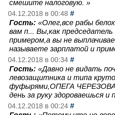
смешите налоговую.
»
#
04.12.2018 в 00:48
Гость:
«
Олег,все рабы бело
вам п... Вы,как председател
примером,а вы не выплачива
называете зарплатой и при
#
04.12.2018 в 00:34
Гость:
«
Давно не видать по
левозащитника и типа круто
фуфырями,ОПЕГА ЧЕРЕЗОВА-
день за руку здороваешься и п
#
04.12.2018 в 00:24
Гость:
«
Потому что не воро