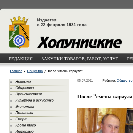
Издается
с 22 февраля 1931 года
РЕДАКЦИЯ
ЗАКУПКИ ТОВАРОВ, РАБОТ, УСЛУГ
РЕ
Главная
Общество
После "смены караула"
05.07.2011
Рубрика:
Общество
Новости
Общество
Происшествия
После "смены караула
Культура и искусство
Экономика
Политика
Спорт
Кроме того
Интервью