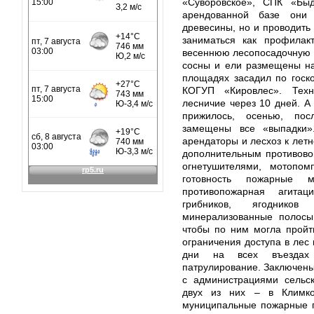
«Суворовское», СПК «Бы
арендованной базе они 
древесины, но и проводить 
заниматься как профилак
весеннюю лесопосадочную 
сосны и ели размещены на
площадях засадил по госк
КОГУП «Кировлес». Техн
лесничие через 10 дней. А
прижилось, осенью, пос
замещены все «выпадки»
арендаторы и лесхоз к лет
дополнительным противов
огнетушителями, мотопо
готовность пожарные 
противопожарная агита
грибников, ягодников
минерализованные полосы 
чтобы по ним могла пройт
ограничения доступа в лес
дни на всех въездах
патрулирование. Заключены 
с администрациями сельск
двух из них – в Климко
муниципальные пожарные п