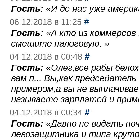
Гость:
«
И до нас уже америк
#
06.12.2018 в 11:25
Гость:
«
А кто из коммерсов
смешите налоговую.
»
#
04.12.2018 в 00:48
Гость:
«
Олег,все рабы бело
вам п... Вы,как председател
примером,а вы не выплачива
называете зарплатой и при
#
04.12.2018 в 00:34
Гость:
«
Давно не видать по
левозащитника и типа круто