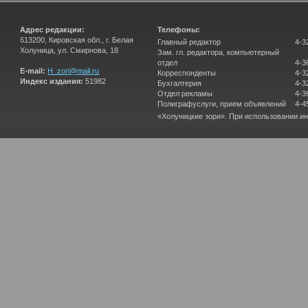
Адрес редакции:
Телефоны:
613200, Кировская обл., г. Белая
Главный редактор
4-3
Холуница, ул. Смирнова, 18
Зам. гл. редактора, компьютерный
отдел
4-3
E-mail:
H_zori@mail.ru
Корреспонденты
4-3
Индекс издания:
51982
Бухгалтерия
4-3
Отдел рекламы
4-3
Полиграфуслуги, прием объявлений
4-4
«Холуницкие зори». При использовании и