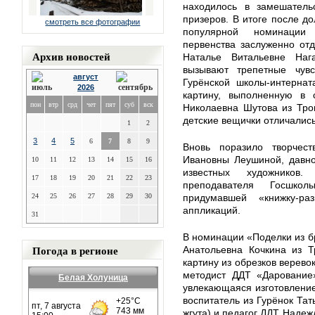
находилось в замешатель
призеров. В итоге после д
смотреть все фотографии
популярной номинации 
первенства заслуженно от
Архив новостей
Наталье Витальевне Наг
вызывают трепетные чув
август
Гурёнской школы-интернат
2026
картину, выполненную в 
пон
втр
срд
чет
пят
суб
вск
Николаевна Шутова из Тро
детские вещички отличалис
1
2
3
4
5
6
7
8
9
Вновь поразило творчес
Ивановны Леушиной, давно
10
11
12
13
14
15
16
известных художников
17
18
19
20
21
22
23
преподавателя Госшко
24
25
26
27
28
29
30
придумавшей «книжку-ра
аппликаций.
31
В номинации «Поделки из б
Погода в регионе
Анатольевна Кочкина из Т
картину из обрезков верево
методист ДДТ «Дарование»
Белая Холуница
увлекающаяся изготовление
воспитатель из Гурёнок Тат
жгута) и педагог ДДТ Наде