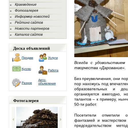
Краеведение
Фотогалерея
Информер новостей
Рейтинг сайтов
Новости партнеров
Каталог сайтов
Доска объявлений
Продам
Услуги
Всегда с удовольствием
творчества «Дарование».
Куплю
Работа
Без преувеличения, они пор
Авто-
Разное
пор нахожусь под впечатлен
объявления
образовательных и до
организуется ежегодно, н
талантов – к примеру, нын
Фотогалерея
50-ти работ.
Посетители отметили ор
фантазией и мастерством 
председательством мето