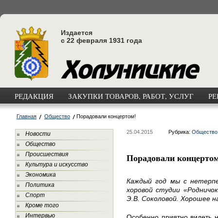
Издается
с 22 февраля 1931 года
РЕДАКЦИЯ
ЗАКУПКИ ТОВАРОВ, РАБОТ, УСЛУГ
РЕ
Главная
Общество
Порадовали концертом!
25.04.2015
Рубрика:
Общество
Новости
Общество
Происшествия
Порадовали концертом
Культура и искусство
Экономика
Каждый год мы с нетерп
Политика
хоровой студии «Родничок
Спорт
Э.В. Соколовой. Хорошее н
Кроме того
Интервью
Особенно приятно видеть н