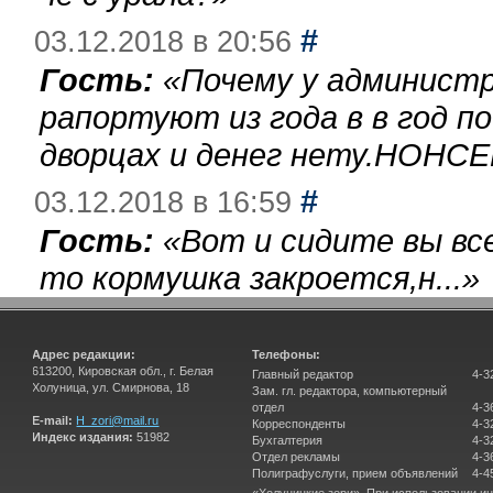
#
03.12.2018 в 20:56
Гость:
«
Почему у администр
рапортуют из года в в год п
дворцах и денег нету.НОНСЕ
#
03.12.2018 в 16:59
Гость:
«
Вот и сидите вы вс
то кормушка закроется,н...
»
Адрес редакции:
Телефоны:
613200, Кировская обл., г. Белая
Главный редактор
4-3
Холуница, ул. Смирнова, 18
Зам. гл. редактора, компьютерный
отдел
4-3
E-mail:
H_zori@mail.ru
Корреспонденты
4-3
Индекс издания:
51982
Бухгалтерия
4-3
Отдел рекламы
4-3
Полиграфуслуги, прием объявлений
4-4