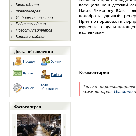
посещали наш детский са
Краеведение
Настю Лимонову, Юлю Повы
Фотогалерея
подобрать удачный репер
Информер новостей
Приятно порадовал и сюрпри
Рейтинг сайтов
взрослые от души потанце
Новости партнеров
наставникам!
Каталог сайтов
Доска объявлений
Продам
Услуги
Комментарии
Куплю
Работа
Авто-
Только зарегистрирова
Разное
объявления
комментарии.
Войдите
п
Фотогалерея