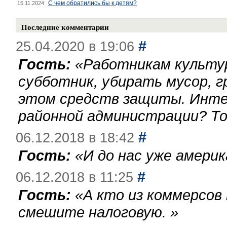
С чем обратились бы к детям?
15.11.2024
Последние комментарии
#
25.04.2020 в 19:06
Гость:
«
Работникам культу
субботник, убирать мусор, г
этом средств защиты. Инте
районной администрации? То
#
06.12.2018 в 18:42
Гость:
«
И до нас уже америк
#
06.12.2018 в 11:25
Гость:
«
А кто из коммерсов
смешите налоговую.
»