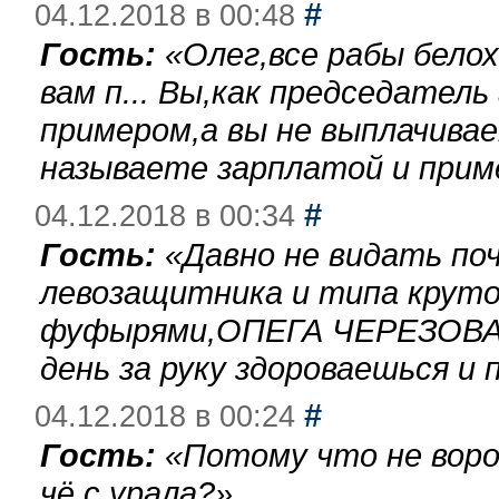
#
04.12.2018 в 00:48
Гость:
«
Олег,все рабы бело
вам п... Вы,как председател
примером,а вы не выплачива
называете зарплатой и при
#
04.12.2018 в 00:34
Гость:
«
Давно не видать по
левозащитника и типа круто
фуфырями,ОПЕГА ЧЕРЕЗОВА-
день за руку здороваешься и п
#
04.12.2018 в 00:24
Гость:
«
Потому что не воро
чё с урала?
»