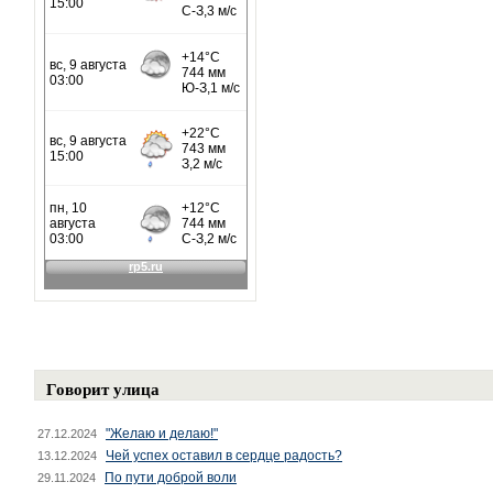
Говорит улица
"Желаю и делаю!"
27.12.2024
Чей успех оставил в сердце радость?
13.12.2024
По пути доброй воли
29.11.2024