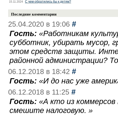
С чем обратились бы к детям?
15.11.2024
Последние комментарии
#
25.04.2020 в 19:06
Гость:
«
Работникам культу
субботник, убирать мусор, г
этом средств защиты. Инте
районной администрации? То
#
06.12.2018 в 18:42
Гость:
«
И до нас уже америк
#
06.12.2018 в 11:25
Гость:
«
А кто из коммерсов
смешите налоговую.
»