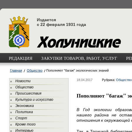
Издается
с 22 февраля 1931 года
РЕДАКЦИЯ
ЗАКУПКИ ТОВАРОВ, РАБОТ, УСЛУГ
РЕ
Главная
Общество
Пополняют "багаж" экологических знаний
18.04.2017
Рубрика:
Общество
Новости
Общество
Происшествия
Пополняют "багаж" эк
Культура и искусство
Экономика
В Год экологии образо
Политика
нашего района не оста
Спорт
отношения к окружающей 
Кроме того
Интервью
Так, в Троицкой библиотек