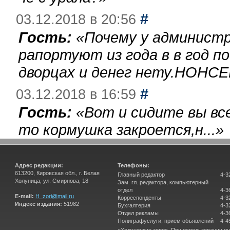
#
03.12.2018 в 20:56
Гость:
«
Почему у администр
рапортуют из года в в год п
дворцах и денег нету.НОНСЕ
#
03.12.2018 в 16:59
Гость:
«
Вот и сидите вы вс
то кормушка закроется,н...
»
Адрес редакции:
Телефоны:
613200, Кировская обл., г. Белая
Главный редактор
4-3
Холуница, ул. Смирнова, 18
Зам. гл. редактора, компьютерный
отдел
4-3
E-mail:
H_zori@mail.ru
Корреспонденты
4-3
Индекс издания:
51982
Бухгалтерия
4-3
Отдел рекламы
4-3
Полиграфуслуги, прием объявлений
4-4