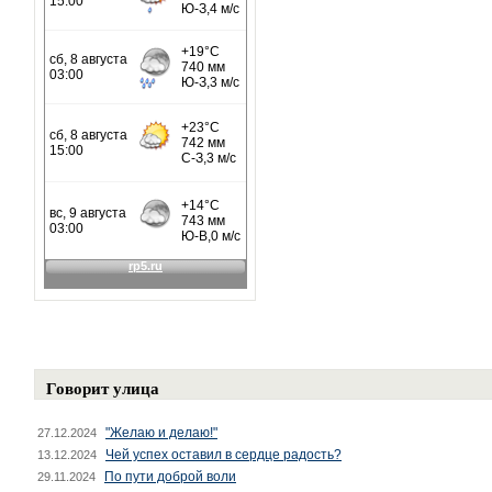
Говорит улица
"Желаю и делаю!"
27.12.2024
Чей успех оставил в сердце радость?
13.12.2024
По пути доброй воли
29.11.2024