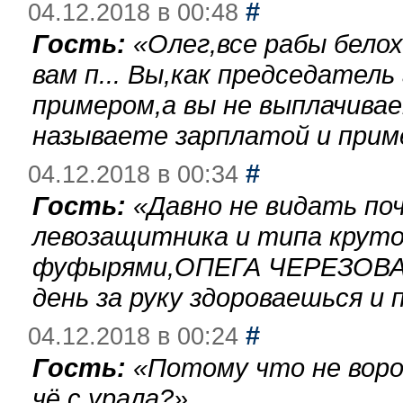
#
04.12.2018 в 00:48
Гость:
«
Олег,все рабы бело
вам п... Вы,как председател
примером,а вы не выплачива
называете зарплатой и при
#
04.12.2018 в 00:34
Гость:
«
Давно не видать по
левозащитника и типа круто
фуфырями,ОПЕГА ЧЕРЕЗОВА-
день за руку здороваешься и п
#
04.12.2018 в 00:24
Гость:
«
Потому что не воро
чё с урала?
»