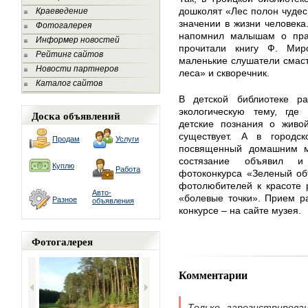
дошколят «Лес полон чудес!
Краеведение
значении в жизни человека
Фотогалерея
напомнил малышам о прав
Информер новостей
прочитали книгу Ф. Мир
Рейтинг сайтов
маленькие слушатели смаст
Новости партнеров
леса» и скворечник.
Каталог сайтов
В детской библиотеке р
экологическую тему, где
Доска объявлений
детские познания о живо
существует. А в городск
Продам
Услуги
посвященный домашним м
состязание объявил и
Куплю
Работа
фотоконкурса «Зеленый об
фотолюбителей к красоте 
Авто-
«болевые точки». Прием р
Разное
объявления
конкурсе – на сайте музея.
Фотогалерея
Комментарии
Только зарегистрирова