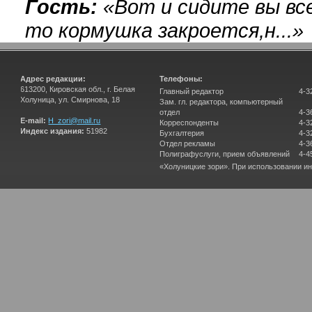
Гость:
«
Вот и сидите вы вс
то кормушка закроется,н...
»
Адрес редакции:
Телефоны:
613200, Кировская обл., г. Белая
Главный редактор
4-3
Холуница, ул. Смирнова, 18
Зам. гл. редактора, компьютерный
отдел
4-3
E-mail:
H_zori@mail.ru
Корреспонденты
4-3
Индекс издания:
51982
Бухгалтерия
4-3
Отдел рекламы
4-3
Полиграфуслуги, прием объявлений
4-4
«Холуницкие зори». При использовании и