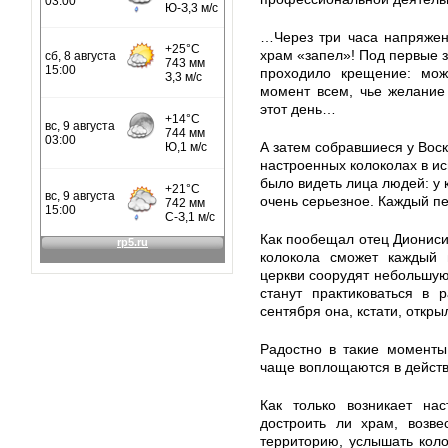
…Через три часа напряжен
храм «запел»! Под первые з
проходило крещение: можн
момент всем, чье желание
этот день…
А затем собравшиеся у Вос
настроенных колоколах в и
было видеть лица людей: у к
очень серьезное. Каждый п
Как пообещал отец Дионисий
колокола сможет каждый 
церкви соорудят небольшую
станут практиковаться в 
сентября она, кстати, откр
Радостно в такие моменты
чаще воплощаются в действ
Как только возникает на
достроить ли храм, возве
территорию, услышать коло