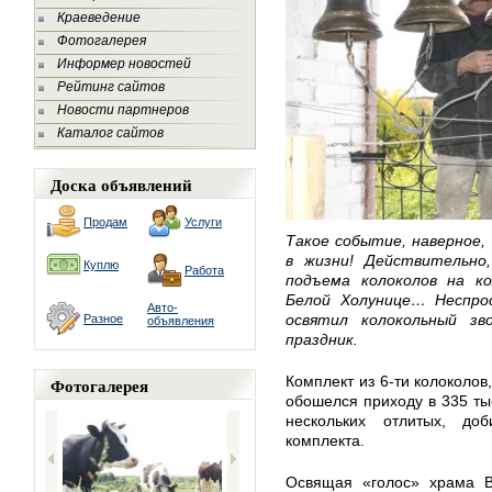
Краеведение
Фотогалерея
Информер новостей
Рейтинг сайтов
Новости партнеров
Каталог сайтов
Доска объявлений
Продам
Услуги
Такое событие, наверное,
в жизни! Действительно,
Куплю
Работа
подъема колоколов на ко
Белой Холунице… Неспро
Авто-
освятил колокольный зв
Разное
объявления
праздник.
Комплект из 6-ти колоколов
Фотогалерея
обошелся приходу в 335 ты
нескольких отлитых, доб
комплекта.
Освящая «голос» храма Во