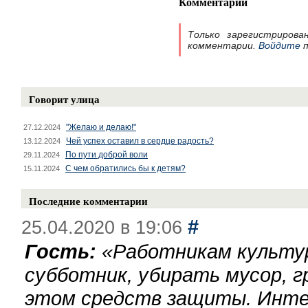
Комментарии
Только зарегистрирова
комментарии.
Войдите
п
Говорит улица
"Желаю и делаю!"
27.12.2024
Чей успех оставил в сердце радость?
13.12.2024
По пути доброй воли
29.11.2024
С чем обратились бы к детям?
15.11.2024
Последние комментарии
#
25.04.2020 в 19:06
Гость:
«
Работникам культу
субботник, убирать мусор, г
этом средств защиты. Инте