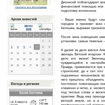
Дионисий поблагодарил вс
финансовой помощью или л
смотреть все фотографии
подготовку колокольни.
Архив новостей
– Ваши имена будут слы
городом и призовет всех
август
батюшка, выражая признат
2026
пон
втр
срд
чет
пят
суб
вск
После чина освящения кам
установки, самые тяжелые –
1
2
3
4
5
6
7
8
9
А далее за дело взялся Ал
10
11
12
13
14
15
16
звонарь Вятской епархии. 
дело его жизни! Звонниц
17
18
19
20
21
22
23
нуждающийся в настрой
24
25
26
27
28
29
30
Правда, применяются при 
строителей, да и сил этот
31
подъемных механизмов вс
чего пришлось объединять
Погода в регионе
постоянно помогающие нов
слаженно и четко, и, несмо
под теплые слова и весел
Белая Холуница
практике. Ведь ему приходи
вятской земли, но и в со
профессиональной деятельн