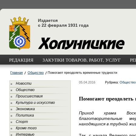
Издается
с 22 февраля 1931 года
РЕДАКЦИЯ
ЗАКУПКИ ТОВАРОВ, РАБОТ, УСЛУГ
РЕ
Главная
Общество
Помогают преодолеть временные трудности
05.04.2016
Рубрика:
Общество
Новости
Общество
Происшествия
Помогают преодолеть 
Культура и искусство
Экономика
Приход храма Воск
Политика
благотворительные м
Спорт
находящихся в трудной жи
Кроме того
Интервью
Так, с начала Великого п