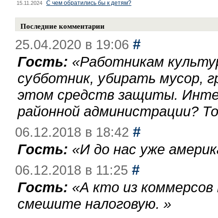
С чем обратились бы к детям?
15.11.2024
Последние комментарии
#
25.04.2020 в 19:06
Гость:
«
Работникам культу
субботник, убирать мусор, г
этом средств защиты. Инте
районной администрации? То
#
06.12.2018 в 18:42
Гость:
«
И до нас уже америк
#
06.12.2018 в 11:25
Гость:
«
А кто из коммерсов
смешите налоговую.
»