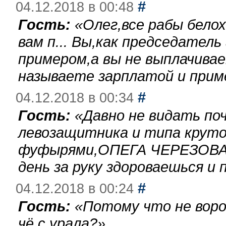
#
04.12.2018 в 00:48
Гость:
«
Олег,все рабы бело
вам п... Вы,как председател
примером,а вы не выплачива
называете зарплатой и при
#
04.12.2018 в 00:34
Гость:
«
Давно не видать по
левозащитника и типа круто
фуфырями,ОПЕГА ЧЕРЕЗОВА-
день за руку здороваешься и п
#
04.12.2018 в 00:24
Гость:
«
Потому что не воро
чё с урала?
»