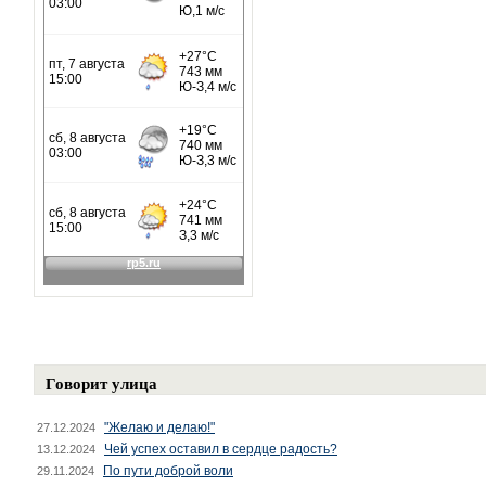
Говорит улица
"Желаю и делаю!"
27.12.2024
Чей успех оставил в сердце радость?
13.12.2024
По пути доброй воли
29.11.2024