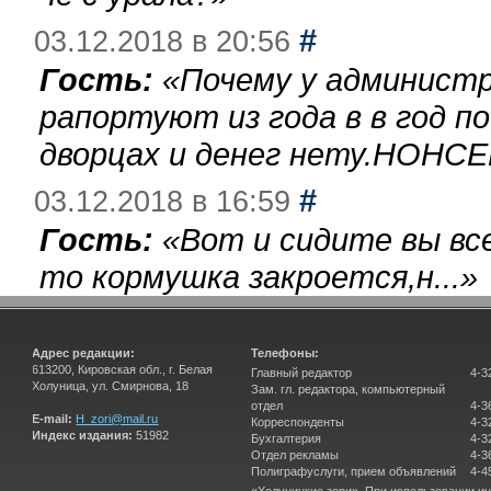
#
03.12.2018 в 20:56
Гость:
«
Почему у администр
рапортуют из года в в год п
дворцах и денег нету.НОНСЕ
#
03.12.2018 в 16:59
Гость:
«
Вот и сидите вы вс
то кормушка закроется,н...
»
Адрес редакции:
Телефоны:
613200, Кировская обл., г. Белая
Главный редактор
4-3
Холуница, ул. Смирнова, 18
Зам. гл. редактора, компьютерный
отдел
4-3
E-mail:
H_zori@mail.ru
Корреспонденты
4-3
Индекс издания:
51982
Бухгалтерия
4-3
Отдел рекламы
4-3
Полиграфуслуги, прием объявлений
4-4