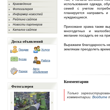
использования одежда, обу
Краеведение
семей с учетом потреб
Фотогалерея
планируется направить и 
Информер новостей
нуждающиеся.
Рейтинг сайтов
Новости партнеров
Прихожане храма также вы
Каталог сайтов
многодетных и малообе
желание посадить ее на при
Доска объявлений
Выражаем благодарность н
землякам преодолеть време
Продам
Услуги
Куплю
Работа
Авто-
Разное
объявления
Комментарии
Фотогалерея
Только зарегистрирова
комментарии.
Войдите
п