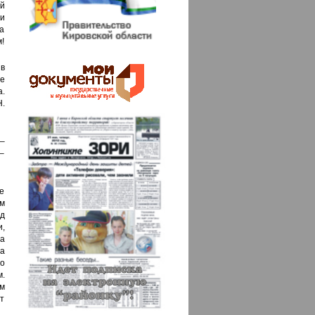
ой
 и
 а
!
в
де
а.
.
–
–
ре
м
д
,
на
а
о
м.
м
т