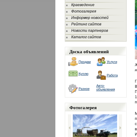
Краеведение
Фотогалерея
Информер новостей
Рейтинг сайтов
Новости партнеров
Каталог сайтов
Доска объявлений
Продам
Услуги
Ж
н
Куплю
Работа
Г
Авто-
В
Разное
объявления
П
1
п
Фотогалерея
М
п
с
в
И