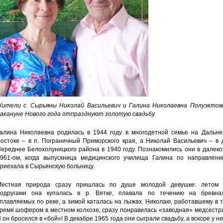
ители с. Сырьяны Николай Васильевич и Галина Николаевна Полуэктов
акануне Нового года отпразднуют золотую свадьбу.
алина Николаевна родилась в 1944 году в многодетной семье на Дальне
остоке – в п. Пограничный Приморского края, а Николай Васильевич – в 
ереднее Белохолуницкого района в 1940 году. Познакомились они в далек
961-ом, когда выпускница медицинского училища Галина по направлени
риехала в Сырьянскую больницу.
естная природа сразу пришлась по душе молодой девушке: летом 
одругами она купалась в р. Вятке, плавала по течению на бревнах
плавляемых по реке, а зимой каталась на лыжах. Николаю, работавшему в 
ремя шофером в местном колхозе, сразу понравилась «заводная» медсестр
 он бросился в «бой»! В декабре 1965 года они сыграли свадьбу, а вскоре у н