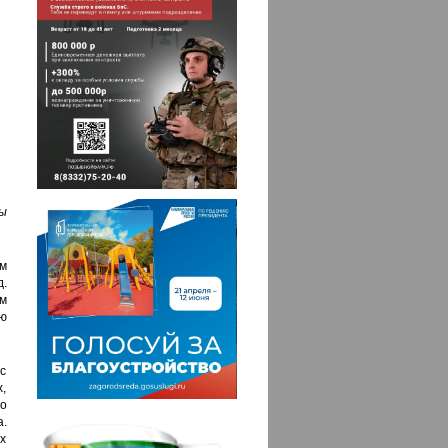
ы
м
д.
ом
ю
с
,
то
а.
их