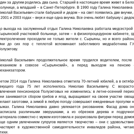
дин за другим родились два сына. Старший в настоящее время живет в Бел
олунице, а младший – в Санкт-Петербурге. В 1990 году Галина Николаевна
иколай Васильевич стали бабушкой и дедом – на свет появились две внучки,
 2001 и 2003 годах – внук и еще одна внучка. Все очень любят бабушку с дедом
о выхода на заслуженный отдых Галина Николаевна работала медсестрой 
ырьянской участковой больнице, затем – в физиопроцедурном кабинете, г
лектролечение проходили не только жители с. Сырьяны, но и всего район
ни до сих пор с теплотой вспоминают заботливого медработника Г.Н
олуэктову.
иколай Васильевич продолжительное время трудился водителем, после 
механиком в совхозе «Сырьянский», а перед выходом на пенсию 
еханизатором.
етом 2014 года Галина Николаевна отметила 70-летний юбилей, а в октяб
екущего года 75 лет исполнилось Николаю Васильевичу. С возрасто
влечения пенсионеров Полуэктовых не изменились: в летне-осенний перио
ни занимаются сбором грибов и ягод, выращивают на своем участке овощи
елают заготовки, а зимой в любую погоду совершают ежедневные прогулки 
ыжах. Галина Николаевна давно увлекается рисованием. Фасад дома он
асписала различными зверушками, а из обрезков дерева и подручног
атериала совместно с мужем изготовила и разрисовала фигурки перед домо
ще одним увлечением супругов является творчество – они с удовольствие
частвуют в художественной самодеятельности инвалидов района, читаю
тихи.