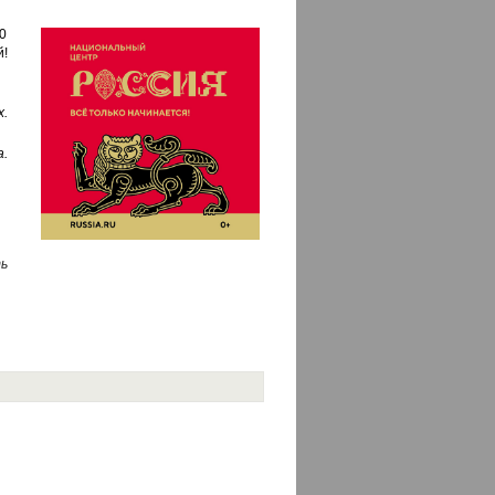
50
!
.
а.
ь