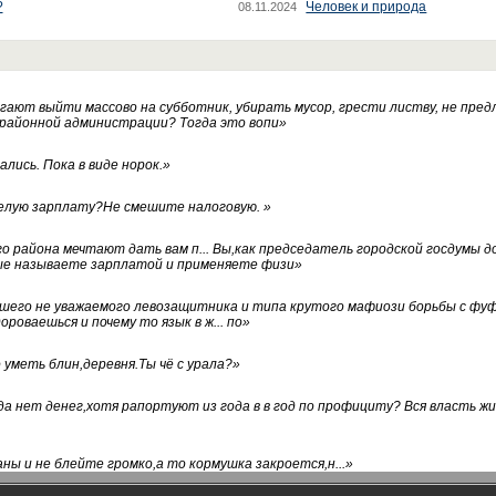
?
Человек и природа
08.11.2024
ают выйти массово на субботник, убирать мусор, грести листву, не пред
 районной администрации? Тогда это вопи
»
лись. Пока в виде норок.
»
белую зарплату?Не смешите налоговую.
»
го района мечтают дать вам п... Вы,как председатель городской госдумы 
ые называете зарплатой и применяете физи
»
нашего не уважаемого левозащитника и типа крутого мафиози борьбы с 
ороваешься и почему то язык в ж... по
»
уметь блин,деревня.Ты чё с урала?
»
а нет денег,хотя рапортуют из года в в год по профициту? Вся власть жи
ны и не блейте громко,а то кормушка закроется,н...
»