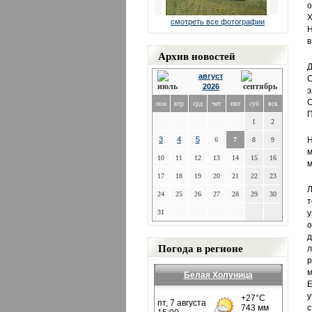
о
Х
смотреть все фотографии
Н
в
Архив новостей
Д
август
С
2026
э
О
пон
втр
срд
чет
пят
суб
вск
П
1
2
3
4
5
Н
6
7
8
9
10
11
12
13
14
15
16
м
17
18
19
20
21
22
23
Л
24
25
26
27
28
29
30
т
31
у
о
д
Погода в регионе
л
р
м
Белая Холуница
Е
у
с