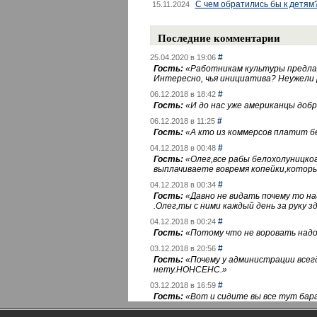
С чем обратились бы к детям
15.11.2024
Последние комментарии
#
25.04.2020 в 19:06
Гость:
«
Работникам культуры предлаг
Интересно, чья инициатива? Неужели
#
06.12.2018 в 18:42
Гость:
«
И до нас уже американцы добра
#
06.12.2018 в 11:25
Гость:
«
А кто из коммерсов платит 
#
04.12.2018 в 00:48
Гость:
«
Олег,все рабы белохолуницко
выплачиваете вовремя копейки,котор
#
04.12.2018 в 00:34
Гость:
«
Давно не видать почему то 
.Олег,ты с ними каждый день за руку зд
#
04.12.2018 в 00:24
Гость:
«
Потому что не воровать надо 
#
03.12.2018 в 20:56
Гость:
«
Почему у администрации всегд
нету.НОНСЕНС.
»
#
03.12.2018 в 16:59
Гость:
«
Вот и сидите вы все тут бара