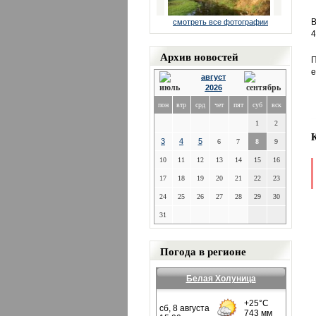
В
смотреть все фотографии
4
Архив новостей
П
е
август
2026
пон
втр
срд
чет
пят
суб
вск
1
2
3
4
5
6
7
8
9
10
11
12
13
14
15
16
17
18
19
20
21
22
23
24
25
26
27
28
29
30
31
Погода в регионе
Белая Холуница