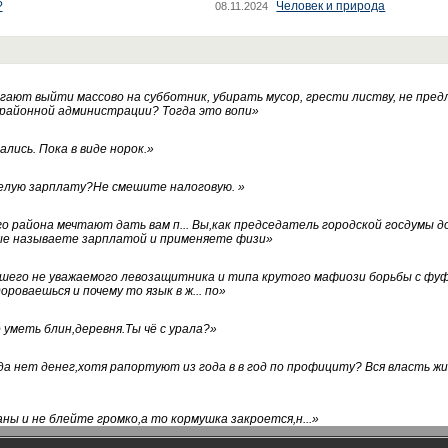
?
Человек и природа
08.11.2024
ают выйти массово на субботник, убирать мусор, грести листву, не пред
 районной администрации? Тогда это вопи
»
лись. Пока в виде норок.
»
белую зарплату?Не смешите налоговую.
»
го района мечтают дать вам п... Вы,как председатель городской госдумы 
ые называете зарплатой и применяете физи
»
нашего не уважаемого левозащитника и типа крутого мафиози борьбы с 
ороваешься и почему то язык в ж... по
»
уметь блин,деревня.Ты чё с урала?
»
а нет денег,хотя рапортуют из года в в год по профициту? Вся власть жи
ны и не блейте громко,а то кормушка закроется,н...
»