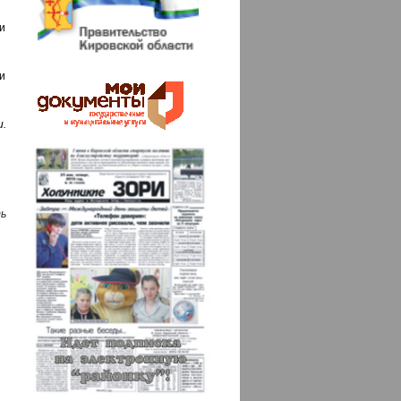
ли
и
.
ь