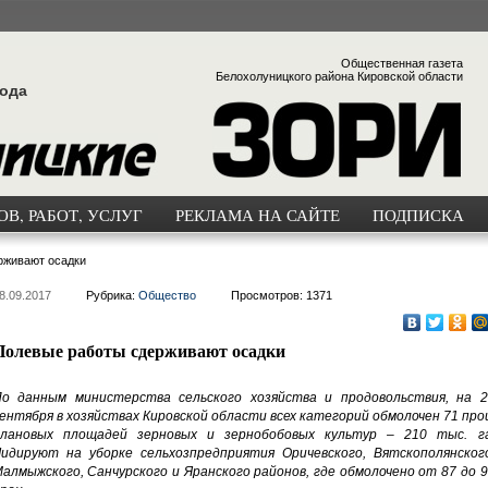
Общественная газета
Белохолуницкого района Кировской области
года
В, РАБОТ, УСЛУГ
РЕКЛАМА НА САЙТЕ
ПОДПИСКА
рживают осадки
8.09.2017
Рубрика:
Общество
Просмотров: 1371
Полевые работы сдерживают осадки
о данным министерства сельского хозяйства и продовольствия, на 2
ентября в хозяйствах Кировской области всех категорий обмолочен 71 про
лановых площадей зерновых и зернобобовых культур – 210 тыс. га
идируют на уборке сельхозпредприятия Оричевского, Вятскополянского
алмыжского, Санчурского и Яранского районов, где обмолочено от 87 до 