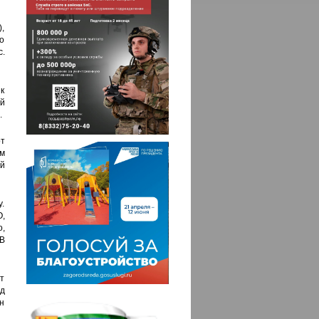
),
о
с.
 к
й
.
от
м
й
у.
,
,
 В
от
од
н