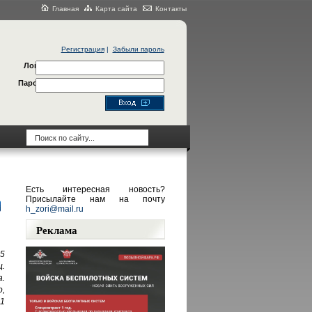
Главная
Карта сайта
Контакты
Регистрация
|
Забыли пароль
Логин
Пароль
Есть интересная новость?
Присылайте нам на почту
h_zori@mail.ru
Реклама
5
ц.
.
,
91