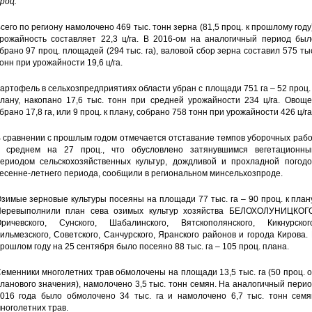
роц.
сего по региону намолочено 469 тыс. тонн зерна (81,5 проц. к прошлому году
рожайность составляет 22,3 ц/га. В 2016-ом на аналогичный период был
брано 97 проц. площадей (294 тыс. га), валовой сбор зерна составил 575 ты
онн при урожайности 19,6 ц/га.
артофель в сельхозпредприятиях области убран с площади 751 га – 52 проц.
лану, накопано 17,6 тыс. тонн при средней урожайности 234 ц/га. Овоще
брано 17,8 га, или 9 проц. к плану, собрано 758 тонн при урожайности 426 ц/га
 сравнении с прошлым годом отмечается отставание темпов уборочных раб
 среднем на 27 проц., что обусловлено затянувшимся вегетационны
ериодом сельскохозяйственных культур, дождливой и прохладной погодо
есенне-летнего периода, сообщили в региональном минсельхозпроде.
зимые зерновые культуры посеяны на площади 77 тыс. га – 90 проц. к план
еревыполнили план сева озимых культур хозяйства БЕЛОХОЛУНИЦКОГО
ричевского, Сунского, Шабалинского, Вятскополянского, Кикнурского
ильмезского, Советского, Санчурского, Яранского районов и города Кирова.
рошлом году на 25 сентября было посеяно 88 тыс. га – 105 проц. плана.
еменники многолетних трав обмолочены на площади 13,5 тыс. га (50 проц. 
ланового значения), намолочено 3,5 тыс. тонн семян. На аналогичный пери
016 года было обмолочено 34 тыс. га и намолочено 6,7 тыс. тонн семя
ноголетних трав.