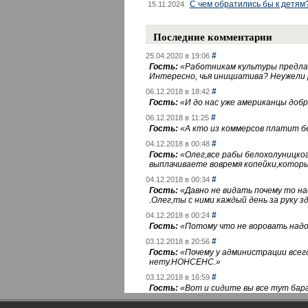
С чем обратились бы к детям
15.11.2024
Последние комментарии
#
25.04.2020 в 19:06
Гость:
«
Работникам культуры предлаг
Интересно, чья инициатива? Неужели
#
06.12.2018 в 18:42
Гость:
«
И до нас уже американцы добра
#
06.12.2018 в 11:25
Гость:
«
А кто из коммерсов платит 
#
04.12.2018 в 00:48
Гость:
«
Олег,все рабы белохолуницко
выплачиваете вовремя копейки,котор
#
04.12.2018 в 00:34
Гость:
«
Давно не видать почему то 
.Олег,ты с ними каждый день за руку зд
#
04.12.2018 в 00:24
Гость:
«
Потому что не воровать надо 
#
03.12.2018 в 20:56
Гость:
«
Почему у администрации всегд
нету.НОНСЕНС.
»
#
03.12.2018 в 16:59
Гость:
«
Вот и сидите вы все тут бара