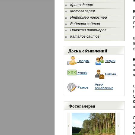
п
Краеведение
Фотогалерея
В
у
Информер новостей
у
Рейтинг сайтов
т
Новости партнеров
Каталог сайтов
К
п
у
Доска объявлений
В
Продам
Услуги
в
п
Куплю
Работа
в
Авто-
О
Разное
объявления
П
О
К
Фотогалерея
п
С
п
2
м