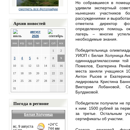
Но собравшиеся в помеще
удивили экспертный сове
смотреть все фотографии
нынешних участников б
рассуждениями и выработа
Архив новостей
отметила директор фо
определенную помощь ок
август
лагерь – многие успел
2026
необходимые знания.
пон
втр
срд
чет
пят
суб
вск
Победительница олимпиад
1
2
УИОП г. Белая Холуница Анн
3
4
5
6
7
8
9
одиннадцатиклассники то
Помелов, Екатерина Ренёв
10
11
12
13
14
15
16
места заняли учащиеся 10
17
18
19
20
21
22
23
Антон Рысев и Екатери
24
25
26
27
28
29
30
лидировала Кристина Банн
Виктории Лобановой, С
31
Булдаковой.
Погода в регионе
Победители получили не п
к ним: 1500 рублей за перв
за третье. Остальным у
Белая Холуница
сертификаты об участии.
Создать призовой фон