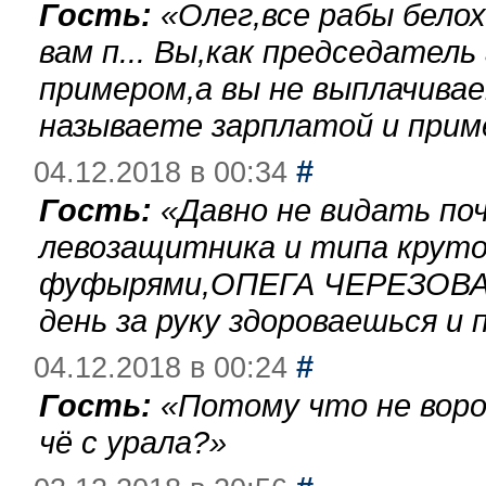
Гость:
«
Олег,все рабы бело
вам п... Вы,как председател
примером,а вы не выплачива
называете зарплатой и при
#
04.12.2018 в 00:34
Гость:
«
Давно не видать по
левозащитника и типа круто
фуфырями,ОПЕГА ЧЕРЕЗОВА-
день за руку здороваешься и п
#
04.12.2018 в 00:24
Гость:
«
Потому что не воро
чё с урала?
»