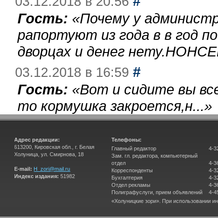
#
03.12.2018 в 20:56
Гость:
«
Почему у администр
рапортуют из года в в год п
дворцах и денег нету.НОНСЕ
#
03.12.2018 в 16:59
Гость:
«
Вот и сидите вы вс
то кормушка закроется,н...
»
Адрес редакции:
Телефоны:
613200, Кировская обл., г. Белая
Главный редактор
4-3
Холуница, ул. Смирнова, 18
Зам. гл. редактора, компьютерный
отдел
4-3
E-mail:
H_zori@mail.ru
Корреспонденты
4-3
Индекс издания:
51982
Бухгалтерия
4-3
Отдел рекламы
4-3
Полиграфуслуги, прием объявлений
4-4
«Холуницкие зори». При использовании и