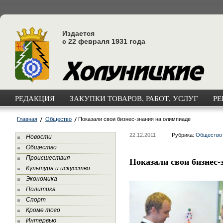
Издается
с 22 февраля 1931 года
РЕДАКЦИЯ
ЗАКУПКИ ТОВАРОВ, РАБОТ, УСЛУГ
РЕ
Главная
Общество
Показали свои бизнес-знания на олимпиаде
22.12.2011
Рубрика:
Общество
Новости
Общество
Происшествия
Показали свои бизнес-
Культура и искусство
Экономика
Политика
Спорт
Кроме того
Интервью