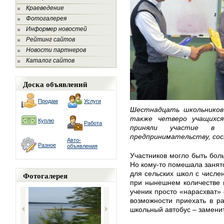
Краеведение
Фотогалерея
Информер новостей
Рейтинг сайтов
Новости партнеров
Каталог сайтов
Доска объявлений
Продам
Услуги
Шестнадцать школьников 
также четверо учащихс
Куплю
Работа
приняли участие в
предпринимательству, сос
Авто-
Разное
объявления
Участников могло быть бол
Но кому-то помешала занят
для сельских школ с числе
Фотогалерея
при нынешнем количестве 
ученик просто «нарасхват» 
возможности приехать в р
школьный автобус – замени