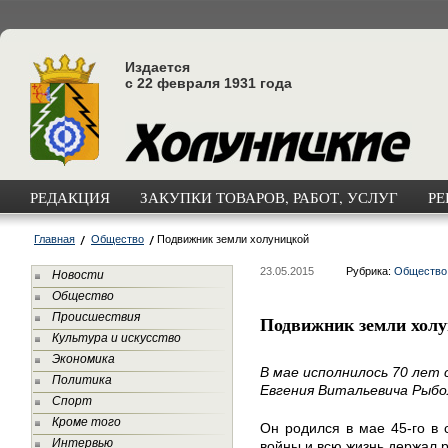
Издается
с 22 февраля 1931 года
РЕДАКЦИЯ
ЗАКУПКИ ТОВАРОВ, РАБОТ, УСЛУГ
РЕ
Главная
Общество
Подвижник земли холуницкой
23.05.2015
Рубрика:
Общество
Новости
Общество
Происшествия
Подвижник земли хол
Культура и искусство
Экономика
В мае исполнилось 70 лет 
Политика
Евгения Витальевича Рыбо
Спорт
Кроме того
Он родился в мае 45-го в 
Интервью
войны и всю жизнь держал р