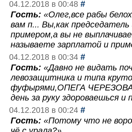
#
04.12.2018 в 00:48
Гость:
«
Олег,все рабы бело
вам п... Вы,как председател
примером,а вы не выплачива
называете зарплатой и при
#
04.12.2018 в 00:34
Гость:
«
Давно не видать по
левозащитника и типа круто
фуфырями,ОПЕГА ЧЕРЕЗОВА-
день за руку здороваешься и п
#
04.12.2018 в 00:24
Гость:
«
Потому что не воро
чё с урала?
»