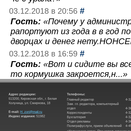
#
03.12.2018 в 20:56
Гость:
«
Почему у администр
рапортуют из года в в год п
дворцах и денег нету.НОНСЕ
#
03.12.2018 в 16:59
Гость:
«
Вот и сидите вы вс
то кормушка закроется,н...
»
Адрес редакции:
Телефоны:
613200, Кировская обл., г. Белая
Главный редактор
4-3
Холуница, ул. Смирнова, 18
Зам. гл. редактора, компьютерный
отдел
4-3
E-mail:
H_zori@mail.ru
Корреспонденты
4-3
Индекс издания:
51982
Бухгалтерия
4-3
Отдел рекламы
4-3
Полиграфуслуги, прием объявлений
4-4