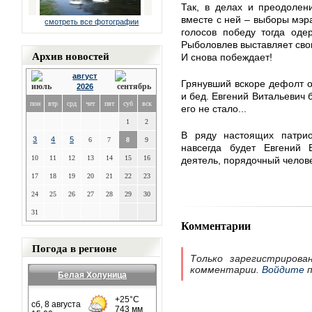
Так, в делах и преодолен
вместе с ней – выборы мэр
смотреть все фотографии
голосов победу тогда оде
Рыболовлев выставляет сво
Архив новостей
И снова побеждает!
август
Грянувший вскоре дефолт 
2026
и бед. Евгений Витальевич 
пон
втр
срд
чет
пят
суб
вск
его не стало...
1
2
В ряду настоящих патрио
3
4
5
6
7
8
9
навсегда будет Евгений 
10
11
12
13
14
15
16
деятель, порядочный челове
17
18
19
20
21
22
23
24
25
26
27
28
29
30
31
Комментарии
Погода в регионе
Только зарегистрирова
комментарии.
Войдите
п
Белая Холуница