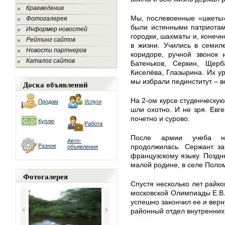
Краеведение
Мы, послевоенные «шкеты»,
Фотогалерея
были истинными патриотам
Информер новостей
городки, шахматы и, конечн
Рейтинг сайтов
в жизни. Учились в семил
Новости партнеров
коридоре, ручной звонок 
Каталог сайтов
Батеньков, Серкин, Щерб
Киселёва, Глазырина. Их ур
мы избрали пединститут – в
Доска объявлений
На 2-ом курсе студенческу
Продам
Услуги
шли охотно. И не зря. Евг
почетно и сурово.
Куплю
Работа
После армии учеба на
Авто-
Разное
продолжилась. Сержант за
объявления
французскому языку. Поздн
малой родине, в селе Полом
Фотогалерея
Спустя несколько лет райко
московской Олимпиады Е.В
успешно закончил ее и верн
районный отдел внутренних