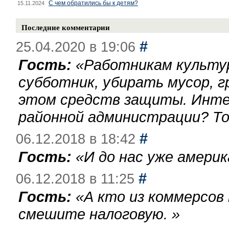
С чем обратились бы к детям?
15.11.2024
Последние комментарии
#
25.04.2020 в 19:06
Гость:
«
Работникам культу
субботник, убирать мусор, г
этом средств защиты. Инте
районной администрации? То
#
06.12.2018 в 18:42
Гость:
«
И до нас уже америк
#
06.12.2018 в 11:25
Гость:
«
А кто из коммерсов
смешите налоговую.
»