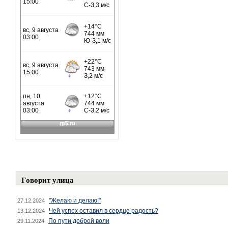
Говорит улица
"Желаю и делаю!"
27.12.2024
Чей успех оставил в сердце радость?
13.12.2024
По пути доброй воли
29.11.2024