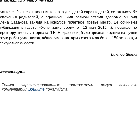
кольница из Белой Холуницы.
чащаяся 9 класса школы-интерната для детей-сирот и детей, оставшихся б
опечения родителей, с ограниченными возможностями здоровья VII вид
лена Садакова заняла на конкурсе почетное третье место. Ее сочинени
публикация в газете «Холуницкие зори» от 12 мая 2012 г.), посвященно
иректору школы-интерната Л.Н. Некрасовой, было признано одним из лучш
реди работ участников, общее число которых составило более 150 человек, 
сех уголков области.
Виктор Шитов
Комментарии
Только зарегистрированные пользователи могут оставлят
комментарии.
Войдите
пожалуйста.