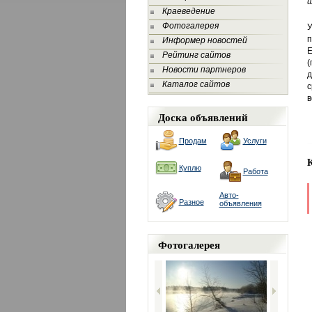
ш
Краеведение
Фотогалерея
У
п
Информер новостей
Е
Рейтинг сайтов
(
Новости партнеров
д
Каталог сайтов
с
в
Доска объявлений
Продам
Услуги
Куплю
Работа
Авто-
Разное
объявления
Фотогалерея