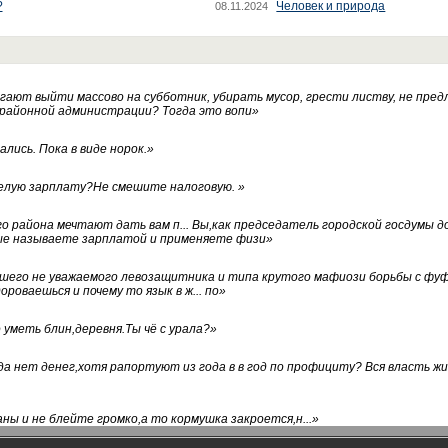
?
Человек и природа
08.11.2024
ают выйти массово на субботник, убирать мусор, грести листву, не пред
 районной администрации? Тогда это вопи
»
лись. Пока в виде норок.
»
белую зарплату?Не смешите налоговую.
»
го района мечтают дать вам п... Вы,как председатель городской госдумы 
ые называете зарплатой и применяете физи
»
нашего не уважаемого левозащитника и типа крутого мафиози борьбы с 
ороваешься и почему то язык в ж... по
»
уметь блин,деревня.Ты чё с урала?
»
а нет денег,хотя рапортуют из года в в год по профициту? Вся власть жи
ны и не блейте громко,а то кормушка закроется,н...
»