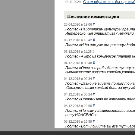
С чем обратились бы к детям
15.11.2024
Последние комментарии
#
25.04.2020 в 19:06
Гость:
«
Работникам культуры предлаг
Интересно, чья инициатива? Неужели
#
06.12.2018 в 18:42
Гость:
«
И до нас уже американцы добра
#
06.12.2018 в 11:25
Гость:
«
А кто из коммерсов платит 
#
04.12.2018 в 00:48
Гость:
«
Олег,все рабы белохолуницко
выплачиваете вовремя копейки,котор
#
04.12.2018 в 00:34
Гость:
«
Давно не видать почему то 
.Олег,ты с ними каждый день за руку зд
#
04.12.2018 в 00:24
Гость:
«
Потому что не воровать надо 
#
03.12.2018 в 20:56
Гость:
«
Почему у администрации всегд
нету.НОНСЕНС.
»
#
03.12.2018 в 16:59
Гость:
«
Вот и сидите вы все тут бара