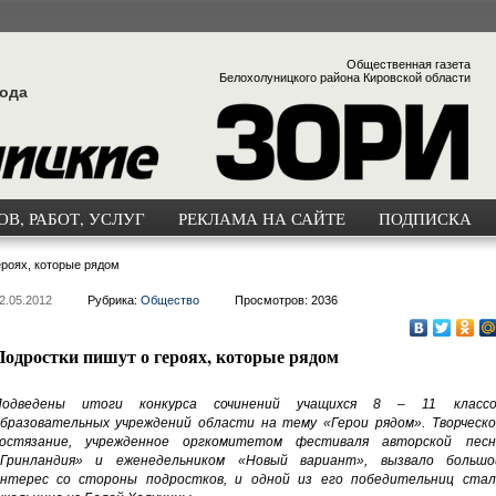
Общественная газета
Белохолуницкого района Кировской области
года
В, РАБОТ, УСЛУГ
РЕКЛАМА НА САЙТЕ
ПОДПИСКА
ероях, которые рядом
2.05.2012
Рубрика:
Общество
Просмотров: 2036
Подростки пишут о героях, которые рядом
Подведены итоги конкурса сочинений учащихся 8 – 11 классо
бразовательных учреждений области на тему «Герои рядом». Творческо
остязание, учрежденное оргкомитетом фестиваля авторской песн
Гринландия» и еженедельником «Новый вариант», вызвало большо
нтерес со стороны подростков, и одной из его победительниц стал