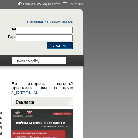
Главная
Карта сайта
Контакты
Регистрация
|
Забыли пароль
Логин
Пароль
Есть интересная новость?
Присылайте нам на почту
h_zori@mail.ru
Реклама
в
е
и
й
а