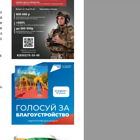
ез
а
е
е
их
из
.
ь