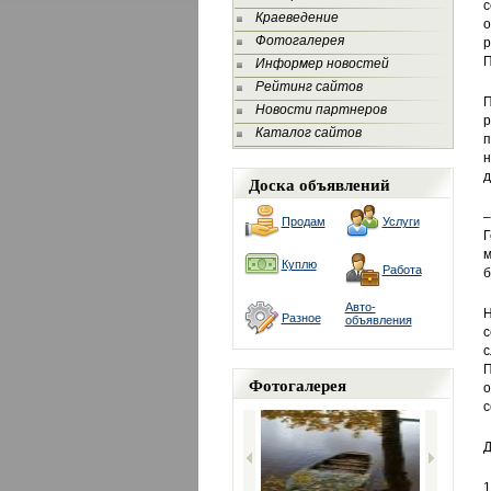
с
Краеведение
о
Фотогалерея
р
П
Информер новостей
Рейтинг сайтов
П
Новости партнеров
р
Каталог сайтов
п
н
д
Доска объявлений
–
Продам
Услуги
Г
м
Куплю
Работа
б
Авто-
Н
Разное
объявления
с
с
П
Фотогалерея
о
с
Д
1