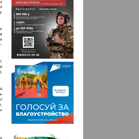
Мы
их
у.
к
и
е
–
ат
и
и,
в
нь
!
ю,
ы
о