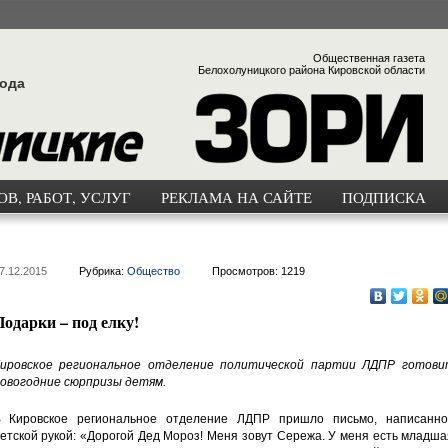
Общественная газета
Белохолуницкого района Кировской области
года
В, РАБОТ, УСЛУГ
РЕКЛАМА НА САЙТЕ
ПОДПИСКА
7.12.2015
Рубрика:
Общество
Просмотров: 1219
Подарки – под елку!
ировское региональное отделение политической партии ЛДПР готови
овогодние сюрпризы детям.
 Кировское региональное отделение ЛДПР пришло письмо, написанно
етской рукой: «Дорогой Дед Мороз! Меня зовут Сережа. У меня есть младш