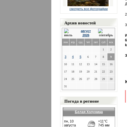
Д
смотреть все фотографии
2
Архив новостей
3
август
2026
И
6
пон
втр
срд
чет
пят
суб
вск
k
1
2
З
3
4
5
6
7
8
9
10
11
12
13
14
15
16
17
18
19
20
21
22
23
24
25
26
27
28
29
30
31
Погода в регионе
Белая Холуница