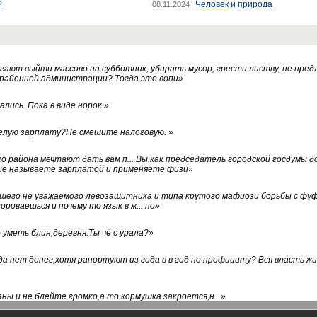
?
Человек и природа
08.11.2024
ают выйти массово на субботник, убирать мусор, грести листву, не пред
 районной администрации? Тогда это вопи
»
лись. Пока в виде норок.
»
белую зарплату?Не смешите налоговую.
»
го района мечтают дать вам п... Вы,как председатель городской госдумы 
ые называете зарплатой и применяете физи
»
нашего не уважаемого левозащитника и типа крутого мафиози борьбы с 
ороваешься и почему то язык в ж... по
»
уметь блин,деревня.Ты чё с урала?
»
а нет денег,хотя рапортуют из года в в год по профициту? Вся власть жи
ны и не блейте громко,а то кормушка закроется,н...
»