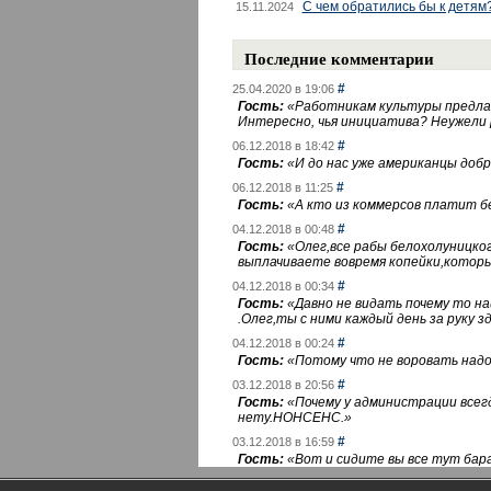
С чем обратились бы к детям
15.11.2024
Последние комментарии
#
25.04.2020 в 19:06
Гость:
«
Работникам культуры предлаг
Интересно, чья инициатива? Неужели
#
06.12.2018 в 18:42
Гость:
«
И до нас уже американцы добра
#
06.12.2018 в 11:25
Гость:
«
А кто из коммерсов платит 
#
04.12.2018 в 00:48
Гость:
«
Олег,все рабы белохолуницко
выплачиваете вовремя копейки,котор
#
04.12.2018 в 00:34
Гость:
«
Давно не видать почему то 
.Олег,ты с ними каждый день за руку зд
#
04.12.2018 в 00:24
Гость:
«
Потому что не воровать надо 
#
03.12.2018 в 20:56
Гость:
«
Почему у администрации всегд
нету.НОНСЕНС.
»
#
03.12.2018 в 16:59
Гость:
«
Вот и сидите вы все тут бара