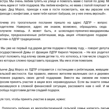
естра. Мы очень любим гулять на улице и помогать маме с папой по дому. 
чень ждем от тебя подарков. Мы любим конфеты, но мама с папой покупают 
едко. Дед Мороз, приходи к нам в гости посмотреть, как мы украсим елк
риходи с конфетами, а чаем тебя напоит бабушка, он у нее очень вкусный».
очему это трогательное послание пришло на адрес ЛДПР – вопрос 
одителям. Наверное, адрес им знаком, возможно, обращались сюда 
олучили помощь. А может быть, и шоколадно-прянично-мандариновы
аборы, предназначенные ребятишкам, ведь акция «Новогодние подарки 
етям» в ЛДПР традиционная.
 Мы уже не первый год дарим детям подарки к Новому году, – говорит депут
осударственной Думы от фракции ЛДПР Кирилл Черкасов. – Не все родител
огут положить под елочку своим детям то, что хотелось, в том числе сладост
ез которых сложно представить праздник. Мы им в этом помогаем.
ынче Дед Мороз из ЛДПР отправится с гостинцами к ребятишкам, живущим 
ельской местности. Как правило, именно жителям маленьких сел и дереве
ложнее радовать своих детей подарками. Вместе мы сможем им помочь
росим принять участие в акции всех неравнодушных. Если вы знаете семь
казавшуюся в сложной финансовой ситуации, расскажите нам о ней. И м
ообща подготовим детям сладкий подарок.
ля того, чтобы принять участие в акции, нужно:
. Попросить ребенка из малообеспеченной сельской семьи написать письм