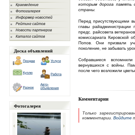
которым дорога память 
Краеведение
страны.
Фотогалерея
Информер новостей
Перед присутствующими вы
Рейтинг сайтов
главы райадминистрации 
Новости партнеров
предс. райсовета ветеранов
Каталог сайтов
комиссариата Кировской о
Попов. Они призвали уч
поколение, не забывать уро
Доска объявлений
Собравшиеся вспомнили
Продам
Услуги
вернувшихся с войны. Пам
после чего возложили цвет
Куплю
Работа
Авто-
Разное
объявления
Комментарии
Фотогалерея
Только зарегистрирова
комментарии.
Войдите
п