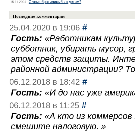
С чем обратились бы к детям?
15.11.2024
Последние комментарии
#
25.04.2020 в 19:06
Гость:
«
Работникам культу
субботник, убирать мусор, г
этом средств защиты. Инте
районной администрации? То
#
06.12.2018 в 18:42
Гость:
«
И до нас уже америк
#
06.12.2018 в 11:25
Гость:
«
А кто из коммерсов
смешите налоговую.
»