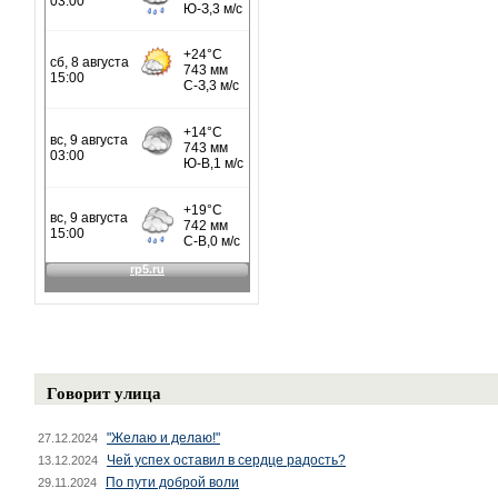
Говорит улица
"Желаю и делаю!"
27.12.2024
Чей успех оставил в сердце радость?
13.12.2024
По пути доброй воли
29.11.2024