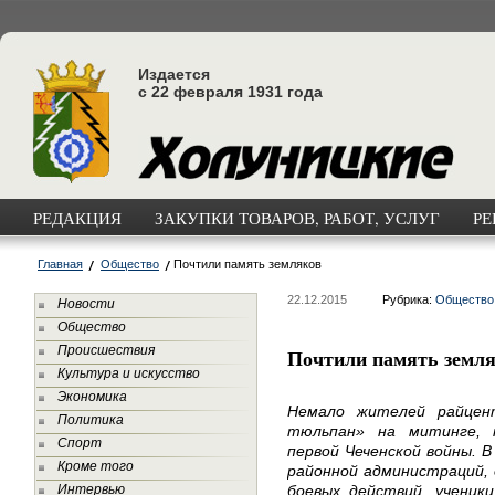
Издается
с 22 февраля 1931 года
РЕДАКЦИЯ
ЗАКУПКИ ТОВАРОВ, РАБОТ, УСЛУГ
РЕ
Главная
Общество
Почтили память земляков
22.12.2015
Рубрика:
Общество
Новости
Общество
Происшествия
Почтили память земл
Культура и искусство
Экономика
Немало жителей райцен
Политика
тюльпан» на митинге, 
Спорт
первой Чеченской войны. В
Кроме того
районной администраций,
Интервью
боевых действий, ученики