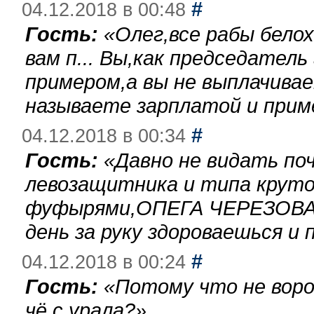
#
04.12.2018 в 00:48
Гость:
«
Олег,все рабы бело
вам п... Вы,как председател
примером,а вы не выплачива
называете зарплатой и при
#
04.12.2018 в 00:34
Гость:
«
Давно не видать по
левозащитника и типа круто
фуфырями,ОПЕГА ЧЕРЕЗОВА-
день за руку здороваешься и п
#
04.12.2018 в 00:24
Гость:
«
Потому что не воро
чё с урала?
»