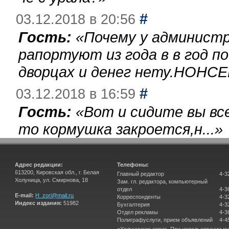
#
03.12.2018 в 20:56
Гость:
«
Почему у администр
рапортуют из года в в год п
дворцах и денег нету.НОНСЕ
#
03.12.2018 в 16:59
Гость:
«
Вот и сидите вы вс
то кормушка закроется,н...
»
Адрес редакции:
Телефоны:
613200, Кировская обл., г. Белая
Главный редактор
4-3
Холуница, ул. Смирнова, 18
Зам. гл. редактора, компьютерный
отдел
4-3
E-mail:
H_zori@mail.ru
Корреспонденты
4-3
Индекс издания:
51982
Бухгалтерия
4-3
Отдел рекламы
4-3
Полиграфуслуги, прием объявлений
4-4