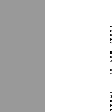
т
–
–
н
в
в
р
У
Е
в
З
з
п
у
–
–
Э
р
р
р