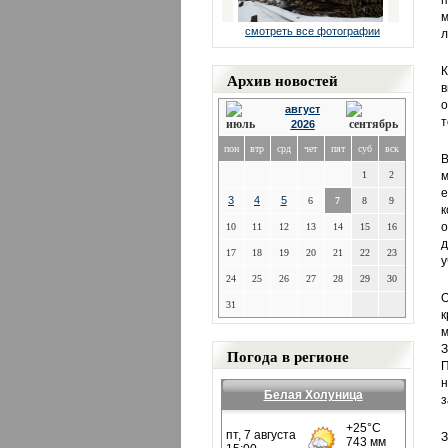
п
м
смотреть все фотографии
л
К
Архив новостей
в
о
август
т
2026
пон
втр
срд
чет
пят
суб
вск
В
1
2
м
е
3
4
5
6
7
8
9
к
о
10
11
12
13
14
15
16
д
17
18
19
20
21
22
23
у
24
25
26
27
28
29
30
О
31
к
м
З
Погода в регионе
П
н
Белая Холуница
з
З