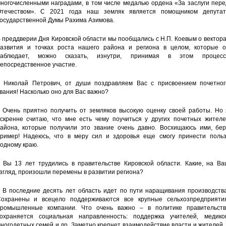
ногочисленными наградами, в том числе медалью ордена «За заслуги пере
течеством». С 2021 года наш земляк является помощником депутат
осударственной Думы Рахима Азимова.
 преддверии Дня Кировской области мы пообщались с Н.П. Коевым о вектор
азвития и точках роста нашего района и региона в целом, которые о
наблюдает, можно сказать, изнутри, принимая в этом процесс
епосредственное участие.
 Николай Петрович, от души поздравляем Вас с присвоением почетног
вания! Насколько оно для Вас важно?
 Очень приятно получить от земляков высокую оценку своей работы. Но 
скренне считаю, что мне есть чему поучиться у других почетных жителе
айона, которые получили это звание очень давно. Восхищаюсь ими, бер
ример! Надеюсь, что в меру сил и здоровья еще смогу принести польз
одному краю.
 Вы 13 лет трудились в правительстве Кировской области. Какие, на Ва
згляд, произошли перемены в развитии региона?
 В последние десять лет область идет по пути наращивания производства
охранены и всецело поддерживаются все крупные сельхозпредприятия
ромышленные компании. Что очень важно – в политике правительств
охраняется социальная направленность: поддержка учителей, медиков
ногодетных семей и др. Заметно крепнет взаимодействие власти и жителей,