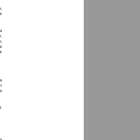
,
те
а
,
,
а
е
ая
ут
п
.
ь