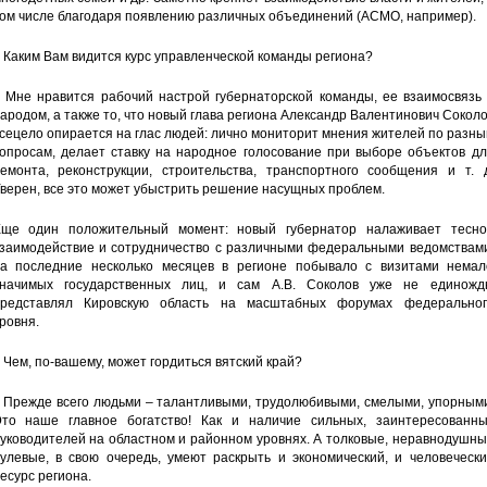
ом числе благодаря появлению различных объединений (АСМО, например).
 Каким Вам видится курс управленческой команды региона?
 Мне нравится рабочий настрой губернаторской команды, ее взаимосвязь 
ародом, а также то, что новый глава региона Александр Валентинович Сокол
сецело опирается на глас людей: лично мониторит мнения жителей по разн
опросам, делает ставку на народное голосование при выборе объектов дл
емонта, реконструкции, строительства, транспортного сообщения и т. д
верен, все это может убыстрить решение насущных проблем.
ще один положительный момент: новый губернатор налаживает тесно
заимодействие и сотрудничество с различными федеральными ведомствами
а последние несколько месяцев в регионе побывало с визитами немал
начимых государственных лиц, и сам А.В. Соколов уже не единожд
редставлял Кировскую область на масштабных форумах федеральног
ровня.
 Чем, по-вашему, может гордиться вятский край?
 Прежде всего людьми – талантливыми, трудолюбивыми, смелыми, упорными
то наше главное богатство! Как и наличие сильных, заинтересованны
уководителей на областном и районном уровнях. А толковые, неравнодушн
улевые, в свою очередь, умеют раскрыть и экономический, и человечески
есурс региона.