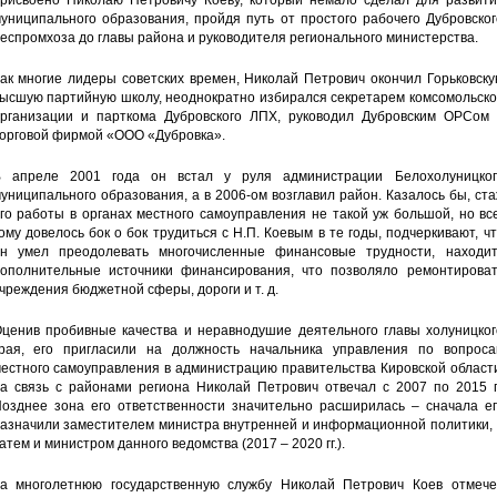
рисвоено Николаю Петровичу Коеву, который немало сделал для развити
униципального образования, пройдя путь от простого рабочего Дубровско
еспромхоза до главы района и руководителя регионального министерства.
ак многие лидеры советских времен, Николай Петрович окончил Горьковск
ысшую партийную школу, неоднократно избирался секретарем комсомольско
рганизации и парткома Дубровского ЛПХ, руководил Дубровским ОРСом 
орговой фирмой «ООО «Дубровка».
 апреле 2001 года он встал у руля администрации Белохолуницког
униципального образования, а в 2006-ом возглавил район. Казалось бы, ст
го работы в органах местного самоуправления не такой уж большой, но вс
ому довелось бок о бок трудиться с Н.П. Коевым в те годы, подчеркивают, ч
н умел преодолевать многочисленные финансовые трудности, находит
ополнительные источники финансирования, что позволяло ремонтироват
чреждения бюджетной сферы, дороги и т. д.
ценив пробивные качества и неравнодушие деятельного главы холуницког
рая, его пригласили на должность начальника управления по вопроса
естного самоуправления в администрацию правительства Кировской област
а связь с районами региона Николай Петрович отвечал с 2007 по 2015 гг
озднее зона его ответственности значительно расширилась – сначала ег
азначили заместителем министра внутренней и информационной политики, 
атем и министром данного ведомства (2017 – 2020 гг.).
а многолетнюю государственную службу Николай Петрович Коев отмече