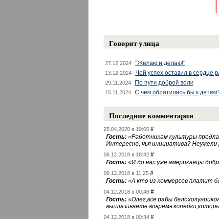
Говорит улица
"Желаю и делаю!"
27.12.2024
Чей успех оставил в сердце 
13.12.2024
По пути доброй воли
29.11.2024
С чем обратились бы к детям
15.11.2024
Последние комментарии
#
25.04.2020 в 19:06
Гость:
«
Работникам культуры предлаг
Интересно, чья инициатива? Неужели
#
06.12.2018 в 18:42
Гость:
«
И до нас уже американцы добра
#
06.12.2018 в 11:25
Гость:
«
А кто из коммерсов платит 
#
04.12.2018 в 00:48
Гость:
«
Олег,все рабы белохолуницко
выплачиваете вовремя копейки,котор
#
04.12.2018 в 00:34