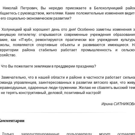
 Николай Петрович, Вы нередко приезжаете в Белохолуницкий район
бщаетесь с руководством, жителями. Какие положительные изменения види
 его социально-экономическом развитии?
 Холуницкий край хорошеет день ото дня! Особенно заметны изменения з
инувшую пятилетку: открываются современные учреждения образования
акие, как «IT-куб», ремонтируются практически все учреждения культуры
колы, появляются спортивные объекты и развиваются имеющиеся. Н
ерритории района стабильно работает промышленность и сельско
озяйство.
 Что Вы пожелаете землякам в преддверии праздника?
 Замечательно, что в нашей области и районе в частности работает сильн
оманда управленцев, заинтересованных в развитии вятского края, что жив
еравнодушные, одаренные люди-труженики. Желаю не сбавлять высокий тем
 не терять конструктивный, деловой, позитивный настрой!
Ирина СИТНИКОВА
Комментарии
Только зарегистрированные пользователи могут оставлят