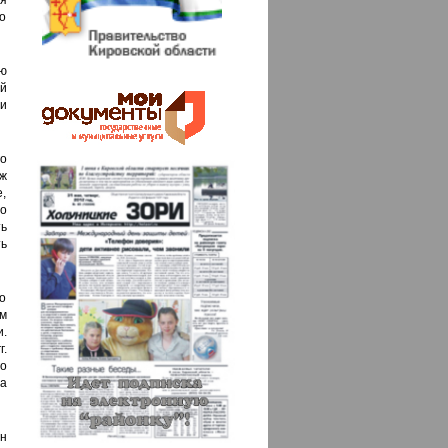
я
го
ую
й
и
о
аж
е,
то
ь
ь
о
м
и.
.
о
а
н