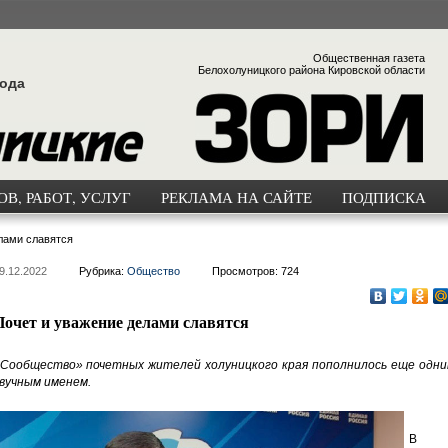
Общественная газета
Белохолуницкого района Кировской области
года
В, РАБОТ, УСЛУГ
РЕКЛАМА НА САЙТЕ
ПОДПИСКА
лами славятся
9.12.2022
Рубрика:
Общество
Просмотров: 724
Почет и уважение делами славятся
Сообщество» почетных жителей холуницкого края пополнилось еще одни
вучным именем.
В