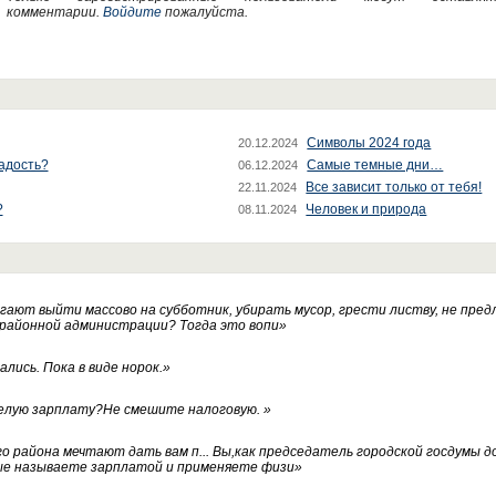
комментарии.
Войдите
пожалуйста.
Символы 2024 года
20.12.2024
радость?
Самые темные дни…
06.12.2024
Все зависит только от тебя!
22.11.2024
?
Человек и природа
08.11.2024
ают выйти массово на субботник, убирать мусор, грести листву, не пред
 районной администрации? Тогда это вопи
»
лись. Пока в виде норок.
»
белую зарплату?Не смешите налоговую.
»
го района мечтают дать вам п... Вы,как председатель городской госдумы 
ые называете зарплатой и применяете физи
»