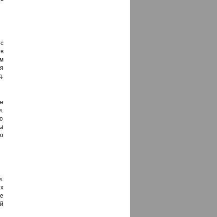
с
ов
ым
я
.
е
.
о
ы
о
.
х
ые
й