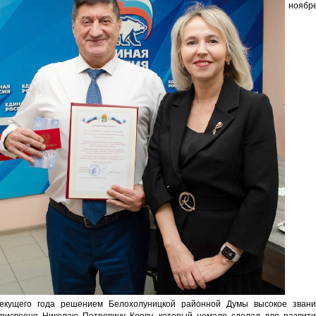
ноябр
екущего года решением Белохолуницкой районной Думы высокое звани