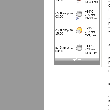
м
О
Г
В
р
н
–
з
–
и
р
п
р
–
в
–
С
п
с
м