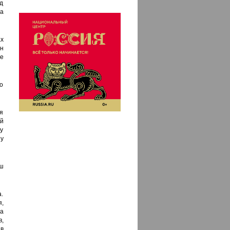
д
а
ах
н
е
о
я
й
у
у
ш
.
,
а
,
 в