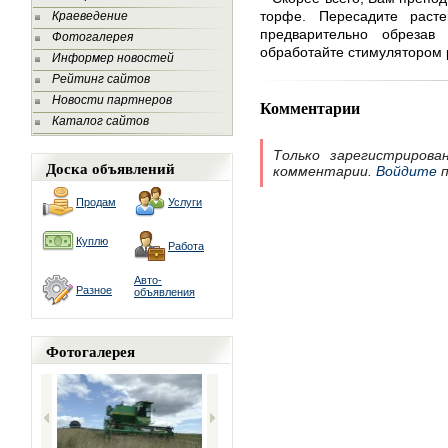
торфе. Пересадите раст
Краеведение
предварительно обрезав
Фотогалерея
обработайте стимулятором 
Информер новостей
Рейтинг сайтов
Новости партнеров
Комментарии
Каталог сайтов
Только зарегистрирова
Доска объявлений
комментарии.
Войдите
п
Продам
Услуги
Куплю
Работа
Авто-
Разное
объявления
Фотогалерея