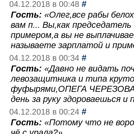
#
04.12.2018 в 00:48
Гость:
«
Олег,все рабы бело
вам п... Вы,как председател
примером,а вы не выплачива
называете зарплатой и при
#
04.12.2018 в 00:34
Гость:
«
Давно не видать по
левозащитника и типа круто
фуфырями,ОПЕГА ЧЕРЕЗОВА-
день за руку здороваешься и п
#
04.12.2018 в 00:24
Гость:
«
Потому что не воро
чё с урала?
»