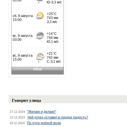
Говорит улица
"Желаю и делаю!"
27.12.2024
Чей успех оставил в сердце радость?
13.12.2024
По пути доброй воли
29.11.2024