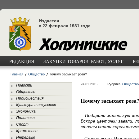
Издается
с 22 февраля 1931 года
РЕДАКЦИЯ
ЗАКУПКИ ТОВАРОВ, РАБОТ, УСЛУГ
РЕ
Главная
Общество
Почему засыхает роза?
24.01.2015
Рубрика:
Общество
Новости
Общество
Происшествия
Почему засыхает роза
Культура и искусство
Экономика
– Подарили маленькую ком
Политика
Вскоре цветочки завяли, 
Спорт
стволы стали коричневыми
Кроме того
Интервью
– Скорее всего, Вам препод