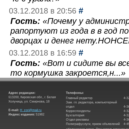
#
03.12.2018 в 20:56
Гость:
«
Почему у администр
рапортуют из года в в год п
дворцах и денег нету.НОНСЕ
#
03.12.2018 в 16:59
Гость:
«
Вот и сидите вы вс
то кормушка закроется,н...
»
Адрес редакции:
Телефоны:
613200, Кировская обл., г. Белая
Главный редактор
4-3
Холуница, ул. Смирнова, 18
Зам. гл. редактора, компьютерный
отдел
4-3
E-mail:
H_zori@mail.ru
Корреспонденты
4-3
Индекс издания:
51982
Бухгалтерия
4-3
Отдел рекламы
4-3
Полиграфуслуги, прием объявлений
4-4