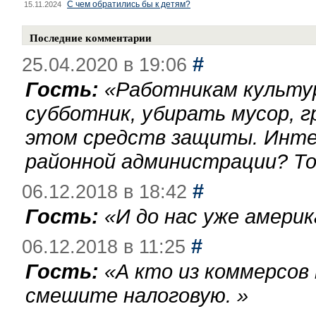
С чем обратились бы к детям?
15.11.2024
Последние комментарии
#
25.04.2020 в 19:06
Гость:
«
Работникам культу
субботник, убирать мусор, г
этом средств защиты. Инте
районной администрации? То
#
06.12.2018 в 18:42
Гость:
«
И до нас уже америк
#
06.12.2018 в 11:25
Гость:
«
А кто из коммерсов
смешите налоговую.
»