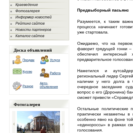
Краеведение
Предвыборный пасьянс
Фотогалерея
Информер новостей
Разумеется, к таким важн
Рейтинг сайтов
процесса начинают готови
Новости партнеров
уже стартовала.
Каталог сайтов
Ожидаемо, что на первом,
фаворит грядущей гонки –
Доска объявлений
обеспечил интересный 
предварительное голосован
Продам
Услуги
Наметился и аутсайде
Куплю
Работа
региональный лидер Сергей
наличии у него долга в 
Авто-
Разное
очередное заседание суд
объявления
вопрос о его (Доронина) ба
сможет привести «Справедл
Фотогалерея
Остальные политические 
практически незаметны в 
особенно явно на фоне той
«единороссы» в рамках св
голосования.