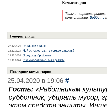
Комментарии
Только зарегистрирова
комментарии.
Войдите
п
Говорит улица
"Желаю и делаю!"
27.12.2024
Чей успех оставил в сердце радость?
13.12.2024
По пути доброй воли
29.11.2024
С чем обратились бы к детям?
15.11.2024
Последние комментарии
#
25.04.2020 в 19:06
Гость:
«
Работникам культу
субботник, убирать мусор, г
этом средств защиты. Инте