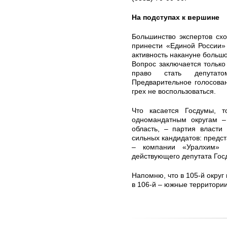
На подступах к вершине
Большинство экспертов схо
принести «Единой России»
активность накануне больш
Вопрос заключается только 
право стать депутат
Предварительное голосова
грех не воспользоваться.
Что касается Госдумы, 
одномандатным округам 
область, – партия власти
сильных кандидатов: предс
– компании «Уралхим» 
действующего депутата Госд
Напомню, что в 105-й округ
в 106-й – южные территории