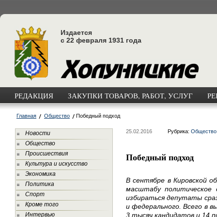
Издается
с 22 февраля 1931 года
РЕДАКЦИЯ
ЗАКУПКИ ТОВАРОВ, РАБОТ, УСЛУГ
РЕ
Главная
Общество
Победный подход
25.02.2016
Рубрика:
Общество
Новости
Общество
Происшествия
Победный подход
Культура и искусство
Экономика
В сентябре в Кировской о
Политика
масштабу политическое 
Спорт
избираться депутаты сраз
Кроме того
и федерального. Всего в в
Интервью
3 тысяч кандидатов и 14 