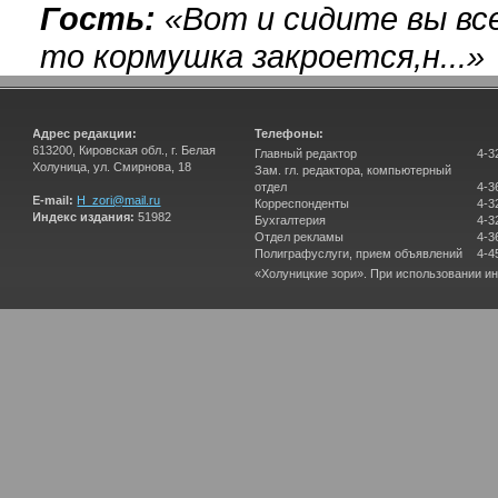
Гость:
«
Вот и сидите вы вс
то кормушка закроется,н...
»
Адрес редакции:
Телефоны:
613200, Кировская обл., г. Белая
Главный редактор
4-3
Холуница, ул. Смирнова, 18
Зам. гл. редактора, компьютерный
отдел
4-3
E-mail:
H_zori@mail.ru
Корреспонденты
4-3
Индекс издания:
51982
Бухгалтерия
4-3
Отдел рекламы
4-3
Полиграфуслуги, прием объявлений
4-4
«Холуницкие зори». При использовании и