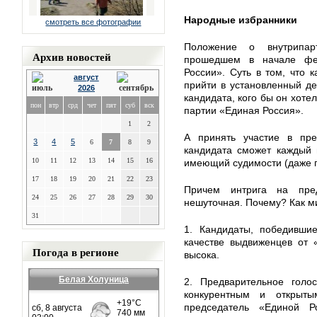
Народные избранники
смотреть все фотографии
Положение о внутрипар
Архив новостей
прошедшем в начале фе
России». Суть в том, что
август
прийти в установленный ден
2026
кандидата, кого бы он хоте
пон
втр
срд
чет
пят
суб
вск
партии «Единая Россия».
1
2
А принять участие в пре
3
4
5
6
7
8
9
кандидата сможет каждый 
10
11
12
13
14
15
16
имеющий судимости (даже п
17
18
19
20
21
22
23
Причем интрига на пред
24
25
26
27
28
29
30
нешуточная. Почему? Как м
31
1. Кандидаты, победивши
качестве выдвиженцев от 
Погода в регионе
высока.
Белая Холуница
2. Предварительное голос
конкурентным и открыт
председатель «Единой Р