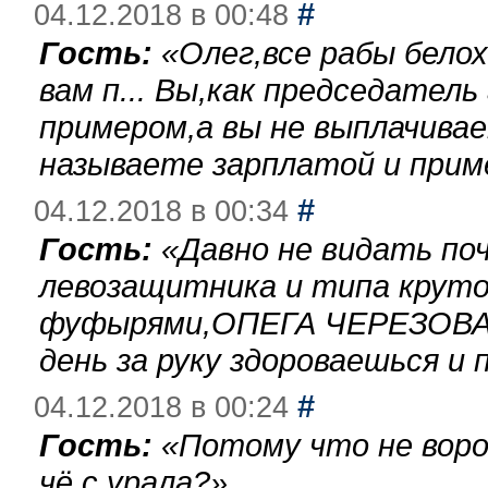
#
04.12.2018 в 00:48
Гость:
«
Олег,все рабы бело
вам п... Вы,как председател
примером,а вы не выплачива
называете зарплатой и при
#
04.12.2018 в 00:34
Гость:
«
Давно не видать по
левозащитника и типа круто
фуфырями,ОПЕГА ЧЕРЕЗОВА-
день за руку здороваешься и п
#
04.12.2018 в 00:24
Гость:
«
Потому что не воро
чё с урала?
»