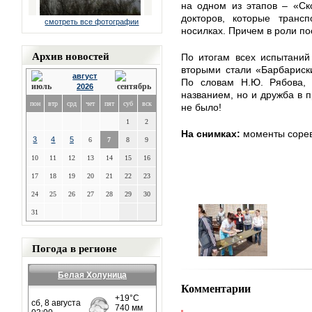
на одном из этапов – «Ск
докторов, которые транс
смотреть все фотографии
носилках. Причем в роли п
Архив новостей
По итогам всех испытаний
вторыми стали «Барбариск
август
По словам Н.Ю. Рябова, 
2026
названием, но и дружба в 
пон
втр
срд
чет
пят
суб
вск
не было!
1
2
На снимках:
моменты сорев
3
4
5
6
7
8
9
10
11
12
13
14
15
16
17
18
19
20
21
22
23
24
25
26
27
28
29
30
31
Погода в регионе
Белая Холуница
Комментарии