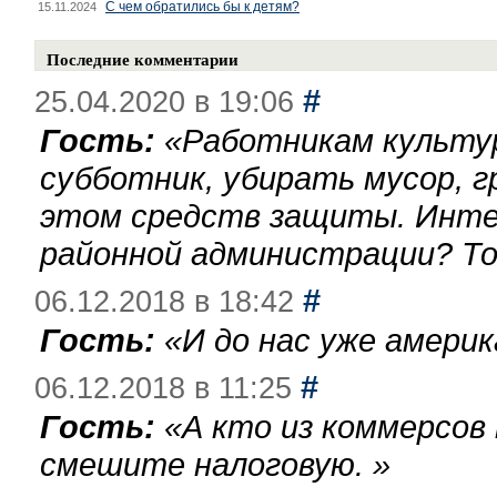
С чем обратились бы к детям?
15.11.2024
Последние комментарии
#
25.04.2020 в 19:06
Гость:
«
Работникам культу
субботник, убирать мусор, г
этом средств защиты. Инте
районной администрации? То
#
06.12.2018 в 18:42
Гость:
«
И до нас уже америк
#
06.12.2018 в 11:25
Гость:
«
А кто из коммерсов
смешите налоговую.
»