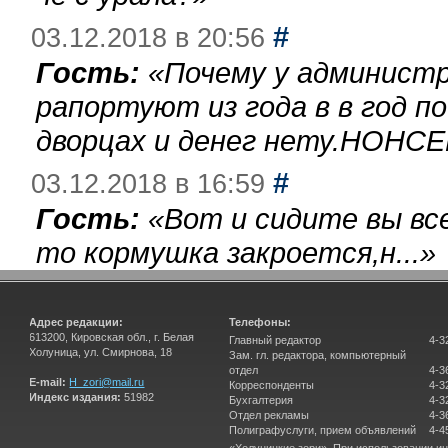
#
03.12.2018 в 20:56
Гость:
«
Почему у администр
рапортуют из года в в год п
дворцах и денег нету.НОНСЕ
#
03.12.2018 в 16:59
Гость:
«
Вот и сидите вы вс
то кормушка закроется,н...
»
Адрес редакции:
Телефоны:
613200, Кировская обл., г. Белая
Главный редактор
4-3
Холуница, ул. Смирнова, 18
Зам. гл. редактора, компьютерный
отдел
4-3
E-mail:
H_zori@mail.ru
Корреспонденты
4-3
Индекс издания:
51982
Бухгалтерия
4-3
Отдел рекламы
4-3
Полиграфуслуги, прием объявлений
4-4