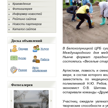
Краеведение
Фотогалерея
Информер новостей
Рейтинг сайтов
Новости партнеров
Каталог сайтов
Доска объявлений
В Белохолуницкой ЦРБ су
Продам
Услуги
Международного дня мед
Нынче формат праздни
Куплю
Работа
состоялись «Веселые ста
Авто-
Разное
Артистизм, ловкость и сме
объявления
жюри, в состав которого во
заместитель по медицинс
поликлиникой Н.Ю. Рябов,
Фотогалерея
экономист О.В. Шитова
оспаривали команды «Дружб
Участниц ожидали увлекат
творческие способности и у