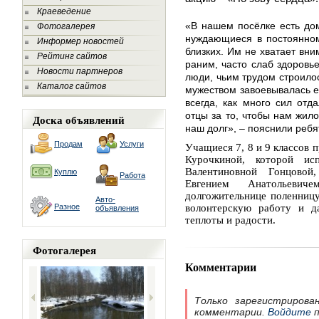
Краеведение
«В нашем посёлке есть дом
Фотогалерея
нуждающиеся в постоянном
Информер новостей
близких. Им не хватает вни
Рейтинг сайтов
раним, часто слаб здоровь
Новости партнеров
люди, чьим трудом строилос
Каталог сайтов
мужеством завоевывалась е
всегда, как много сил от
отцы за то, чтобы нам жил
Доска объявлений
наш долг», – пояснили ребя
Продам
Услуги
Учащиеся 7, 8 и 9 классов
Курочкиной, которой и
Валентиновной Гонцово
Куплю
Работа
Евгением Анатольеви
долгожительнице поленниц
Авто-
Разное
волонтерскую работу и д
объявления
теплоты и радости.
Фотогалерея
Комментарии
Только зарегистрирова
комментарии.
Войдите
п