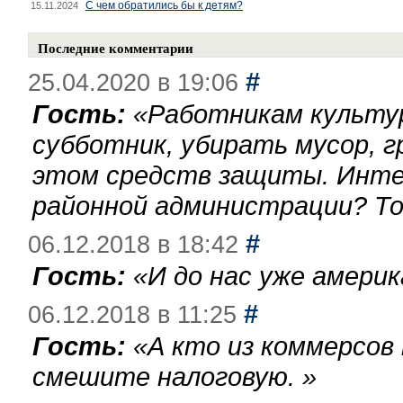
С чем обратились бы к детям?
15.11.2024
Последние комментарии
#
25.04.2020 в 19:06
Гость:
«
Работникам культу
субботник, убирать мусор, г
этом средств защиты. Инте
районной администрации? То
#
06.12.2018 в 18:42
Гость:
«
И до нас уже америк
#
06.12.2018 в 11:25
Гость:
«
А кто из коммерсов
смешите налоговую.
»