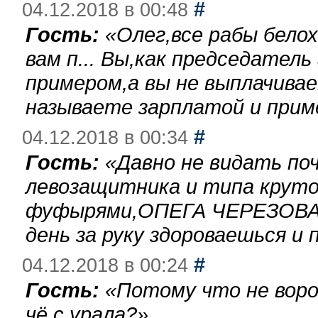
#
04.12.2018 в 00:48
Гость:
«
Олег,все рабы бело
вам п... Вы,как председател
примером,а вы не выплачива
называете зарплатой и при
#
04.12.2018 в 00:34
Гость:
«
Давно не видать по
левозащитника и типа круто
фуфырями,ОПЕГА ЧЕРЕЗОВА-
день за руку здороваешься и п
#
04.12.2018 в 00:24
Гость:
«
Потому что не воро
чё с урала?
»