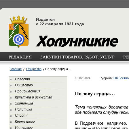
Издается
с 22 февраля 1931 года
РЕДАКЦИЯ
ЗАКУПКИ ТОВАРОВ, РАБОТ, УСЛУГ
РЕ
Главная
Общество
По зову сердца…
16.02.2024
Рубрика:
Общество
Новости
Общество
Происшествия
По зову сердца…
Культура и искусство
Экономика
Тема «снежных десанто
Политика
где побывали
студенчески
Спорт
Кроме того
В Подрезчихе, например
Интервью
акцию –
«По зову сердца».