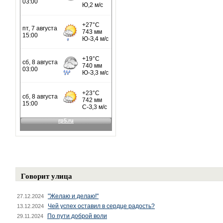
Говорит улица
"Желаю и делаю!"
27.12.2024
Чей успех оставил в сердце радость?
13.12.2024
По пути доброй воли
29.11.2024