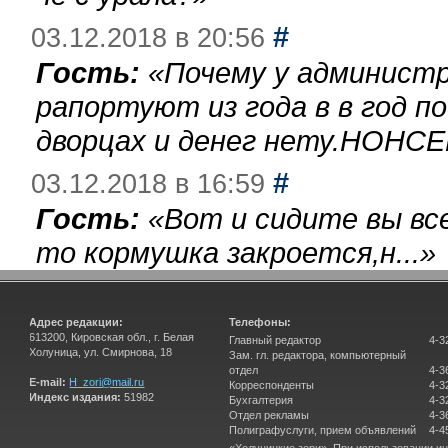
#
03.12.2018 в 20:56
Гость:
«
Почему у администр
рапортуют из года в в год п
дворцах и денег нету.НОНСЕ
#
03.12.2018 в 16:59
Гость:
«
Вот и сидите вы вс
то кормушка закроется,н...
»
Адрес редакции:
Телефоны:
613200, Кировская обл., г. Белая
Главный редактор
4-3
Холуница, ул. Смирнова, 18
Зам. гл. редактора, компьютерный
отдел
4-3
E-mail:
H_zori@mail.ru
Корреспонденты
4-3
Индекс издания:
51982
Бухгалтерия
4-3
Отдел рекламы
4-3
Полиграфуслуги, прием объявлений
4-4