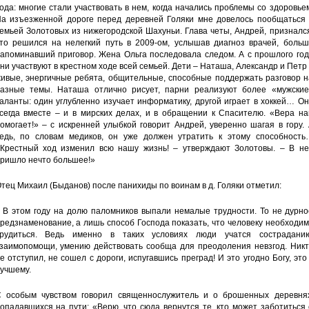
ода: многие стали участвовать в нем, когда начались проблемы со здоровье
а изъезженной дороге перед деревней Голяки мне довелось пообщаться 
емьей Золотовых из нижегородской Шахуньи. Глава четы, Андрей, призналс
то решился на нелегкий путь в 2009-ом, услышав диагноз врачей, больш
апоминавший приговор. Жена Ольга последовала следом. А с прошлого год
ни участвуют в крестном ходе всей семьей. Дети – Наташа, Александр и Петр
ивые, энергичные ребята, общительные, способные поддержать разговор н
азные темы. Наташа отлично рисует, парни реализуют более «мужские
аланты: один углубленно изучает информатику, другой играет в хоккей… О
сегда вместе – и в мирских делах, и в обращении к Спасителю. «Вера на
омогает!» – с искренней улыбкой говорит Андрей, уверенно шагая в гору.
едь, по словам медиков, он уже должен утратить к этому способность
Крестный ход изменил всю нашу жизнь! – утверждают Золотовы. – В не
ришло нечто большее!»
тец Михаил (Быданов) после панихиды по воинам в д. Голяки отметил:
 В этом году на долю паломников выпали немалые трудности. То не дурно
редзнаменование, а лишь способ Господа показать, что человеку необходи
рудиться. Ведь именно в таких условиях люди учатся состраданию
заимопомощи, умению действовать сообща для преодоления невзгод. Никт
е отступил, не сошел с дороги, испугавшись преград! И это угодно Богу, это
учшему.
 особым чувством говорил священнослужитель и о брошенных деревнях
опадавшихся на пути: «Верю, что сюда вернутся те, кто может заботиться