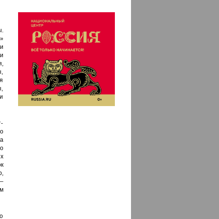
.
»
и
 и
я,
,
ля
ы,
и
т-
о
ка
то
их
к
,
 –
м
го