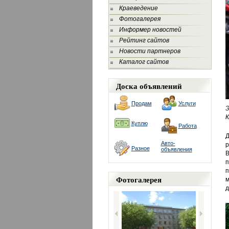
Краеведение
Фотогалерея
Информер новостей
Рейтинг сайтов
Новости партнеров
Каталог сайтов
Доска объявлений
Продам
Услуги
К
Куплю
Работа
Д
Авто-
р
Разное
объявления
В
п
п
Фотогалерея
м
д