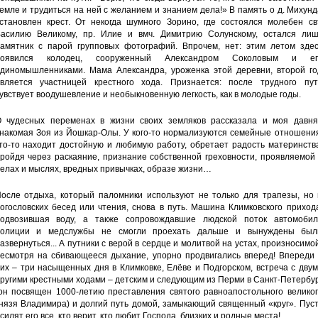
емле и трудиться на ней с желанием и знанием дела!» В память о д. Михун
становлен крест. От некогда шумного Зорино, где состоялся молебен свт
асилию Великому, пр. Илие и вмч. Димитрию Солунскому, остался лиш
амятник с парой групповых фотографий. Впрочем, нет: этим летом здес
появился колодец, сооруженный Александром Соколовым и ег
диномышленниками. Мама Александра, уроженка этой деревни, второй го
вляется участницей крестного хода. Признается: после трудного пут
увствует воодушевление и необыкновенную легкость, как в молодые годы.
 чудесных переменах в жизни своих земляков рассказала и моя давня
накомая Зоя из Йошкар-Олы. У кого-то нормализуются семейные отношения
то-то находит достойную и любимую работу, обретает радость материнств
ройдя через раскаяние, признание собственной греховности, проявляемой
елах и мыслях, вредных привычках, образе жизни…
осле отдыха, который паломники используют не только для трапезы, но 
огословских бесед или чтения, снова в путь. Машина Климковского приход
одвозившая воду, а также сопровождавшие людской поток автомобил
олиции и медслужбы не смогли проехать дальше и вынуждены был
азвернуться... А путники с верой в сердце и молитвой на устах, произносимо
есмотря на сбивающееся дыхание, упорно продвигались вперед! Впереди 
их – три насыщенных дня в Климковке, Елёве и Подгорском, встреча с дву
ругими крестными ходами – детским и следующим из Перми в Санкт-Петербу
он посвящен 1000-летию преставления святого равноапостольного великог
нязя Владимира) и долгий путь домой, замыкающий священный «круг». Пус
силят его все, кто верит, кто любит Господа, близких и родные места!