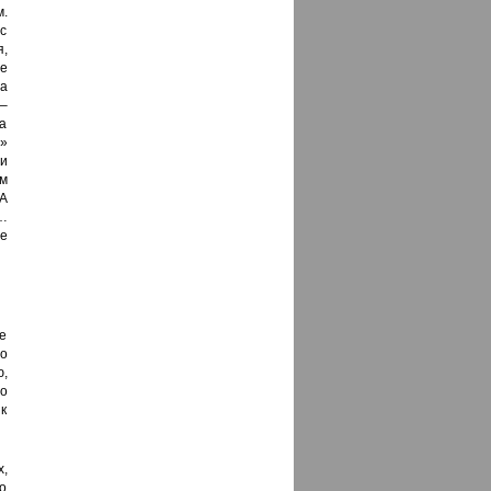
м.
с
я,
е
а
 –
а
»
ни
м
 А
…
е
е
мо
,
о
 к
,
 о