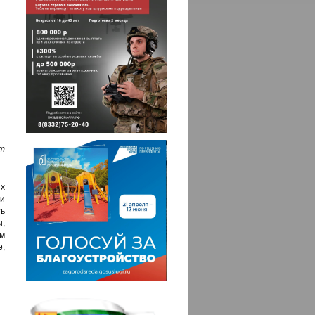
т
х
и
ть
ы,
м
,