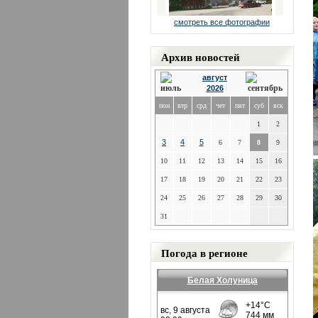
смотреть все фотографии
Архив новостей
август
2026
пон
втр
срд
чет
пят
суб
вск
1
2
3
4
5
6
7
8
9
10
11
12
13
14
15
16
17
18
19
20
21
22
23
24
25
26
27
28
29
30
31
Погода в регионе
Белая Холуница