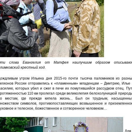
Эти слова Евангелия от Матфея наилучшим образом описываю
лимковский крестный ход.
ождливым утром Ильина дня 2015-го почти тысяча паломников из разны
егионов России отправились к «пламенным» младенцам – Дмитрию, Илье 
асилию, которых убил и сжег в печи их помутившийся рассудком отец. Пу
ротяженностью 110 км пролегал среди великолепия белохолуницкой природ
о местам, где прежде кипела жизнь... Был он трудным, насыщенны
ножеством символов, противопоставляющих возвышенное и приземленное
уховное и телесное, божественное и сотворенное человеком…
Для