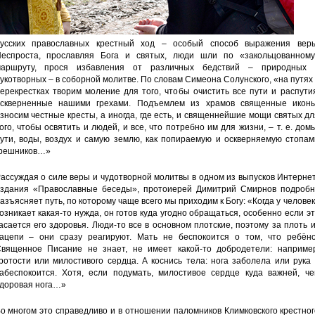
усских православных крестный ход – особый способ выражения веры
еспроста, прославляя Бога и святых, люди шли по «закольцованному
аршруту, прося избавления от различных бедствий – природных 
укотворных – в соборной молитве. По словам Симеона Солунского, «на путях
ерекрестках творим моление для того, чтобы очистить все пути и распути
скверненные нашими грехами. Подъемлем из храмов священные иконы
зносим честные кресты, а иногда, где есть, и священнейшие мощи святых д
ого, чтобы освятить и людей, и все, что потребно им для жизни, – т. е. дом
ути, воды, воздух и самую землю, как попираемую и оскверняемую стопам
решников…»
ассуждая о силе веры и чудотворной молитвы в одном из выпусков Интерне
здания «Православные беседы», протоиерей Димитрий Смирнов подробн
азъясняет путь, по которому чаще всего мы приходим к Богу: «Когда у челове
озникает какая-то нужда, он готов куда угодно обращаться, особенно если э
асается его здоровья. Люди-то все в основном плотские, поэтому за плоть 
ацепи – они сразу реагируют. Мать не беспокоится о том, что ребёно
вященное Писание не знает, не имеет какой-то добродетели: например
ротости или милостивого сердца. А коснись тела: нога заболела или рука
абеспокоится. Хотя, если подумать, милостивое сердце куда важней, че
доровая нога…»
о многом это справедливо и в отношении паломников Климковского крестно