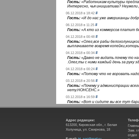
Гость:
«
Работникам культуры предлаг
Интересно, чья инициатива? Неужели
#
06.12.2018 в 18:42
Гость:
«
И до нас уже американцы добра
#
06.12.2018 в 11:25
Гость:
«
А кто из коммерсов платит 
#
04.12.2018 в 00:48
Гость:
«
Олег,все рабы белохолуницко
выплачиваете вовремя копейки,котор
#
04.12.2018 в 00:34
Гость:
«
Давно не видать почему то 
.Олег,ты с ними каждый день за руку зд
#
04.12.2018 в 00:24
Гость:
«
Потому что не воровать надо 
#
03.12.2018 в 20:56
Гость:
«
Почему у администрации всегд
нету.НОНСЕНС.
»
#
03.12.2018 в 16:59
Гость:
«
Вот и сидите вы все тут бара
Адрес редакции:
Телеф
613200, Кировская обл., г. Белая
Главны
Холуница, ул. Смирнова, 18
Зам. г
отдел
E-mail:
H_zori@mail.ru