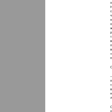
х
Н
с
ч
н
о
ж
р
т
в
п
в
«
п
О
–
п
т
в
н
л
С
п