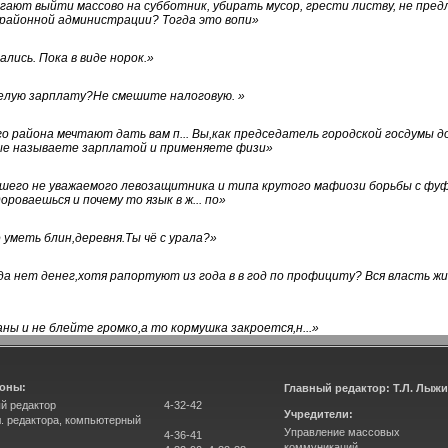
ают выйти массово на субботник, убирать мусор, грести листву, не пред
 районной администрации? Тогда это вопи
»
лись. Пока в виде норок.
»
белую зарплату?Не смешите налоговую.
»
го района мечтают дать вам п... Вы,как председатель городской госдумы 
ые называете зарплатой и применяете физи
»
нашего не уважаемого левозащитника и типа крутого мафиози борьбы с 
ороваешься и почему то язык в ж... по
»
уметь блин,деревня.Ты чё с урала?
»
а нет денег,хотя рапортуют из года в в год по профициту? Вся власть жи
ны и не блейте громко,а то кормушка закроется,н...
»
оны:
Главный редактор: Т.Л. Лыж
й редактор
4-32-42
Учредители:
л. редактора, компьютерный
Управление массовых
4-36-41
коммуникаций