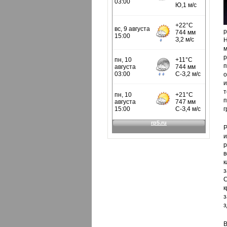
р
Н
м
р
п
о
и
т
п
г
Р
и
р
в
к
з
С
к
з
з
В