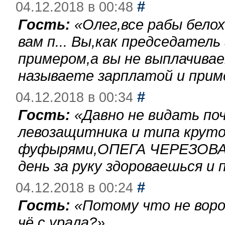
#
04.12.2018 в 00:48
Гость:
«
Олег,все рабы бело
вам п... Вы,как председател
примером,а вы не выплачива
называете зарплатой и при
#
04.12.2018 в 00:34
Гость:
«
Давно не видать по
левозащитника и типа круто
фуфырями,ОПЕГА ЧЕРЕЗОВА-
день за руку здороваешься и п
#
04.12.2018 в 00:24
Гость:
«
Потому что не воро
чё с урала?
»