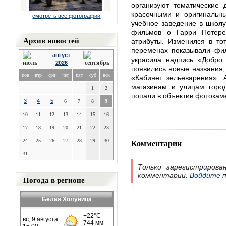
организуют тематические 
красочными и оригинальны
смотреть все фотографии
учебное заведение в школу
фильмов о Гарри Потере
Архив новостей
атрибуты. Изменился в то
переменах показывали фил
август
украсила надпись «Добро 
2026
появились новые названия,
пон
втр
срд
чет
пят
суб
вск
«Кабинет зельеварения». 
магазинам и улицам город
1
2
попали в объектив фотокам
3
4
5
6
7
8
9
10
11
12
13
14
15
16
17
18
19
20
21
22
23
Комментарии
24
25
26
27
28
29
30
31
Только зарегистрирова
комментарии.
Войдите
п
Погода в регионе
Белая Холуница