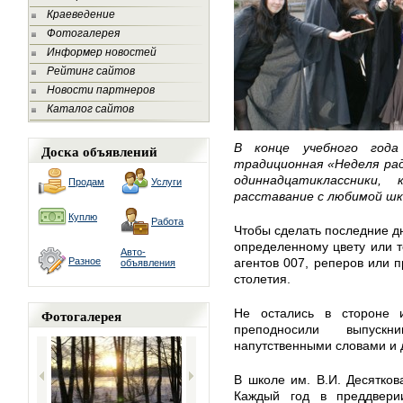
Краеведение
Фотогалерея
Информер новостей
Рейтинг сайтов
Новости партнеров
Каталог сайтов
В конце учебного года
Доска объявлений
традиционная «Неделя рад
одиннадцатиклассники,
Продам
Услуги
расставание с любимой шк
Куплю
Работа
Чтобы сделать последние д
определенному цвету или т
Авто-
Разное
агентов 007, реперов или 
объявления
столетия.
Фотогалерея
Не остались в стороне 
преподносили выпуск
напутственными словами и
В школе им. В.И. Десятков
Каждый год в преддверии