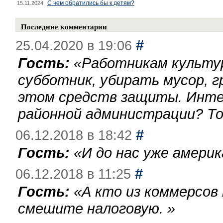
С чем обратились бы к детям?
15.11.2024
Последние комментарии
#
25.04.2020 в 19:06
Гость:
«
Работникам культу
субботник, убирать мусор, г
этом средств защиты. Инте
районной администрации? То
#
06.12.2018 в 18:42
Гость:
«
И до нас уже америк
#
06.12.2018 в 11:25
Гость:
«
А кто из коммерсов
смешите налоговую.
»