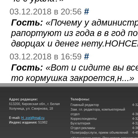
#
03.12.2018 в 20:56
Гость:
«
Почему у администр
рапортуют из года в в год п
дворцах и денег нету.НОНСЕ
#
03.12.2018 в 16:59
Гость:
«
Вот и сидите вы вс
то кормушка закроется,н...
»
Адрес редакции:
Телефоны:
613200, Кировская обл., г. Белая
Главный редактор
4-3
Холуница, ул. Смирнова, 18
Зам. гл. редактора, компьютерный
отдел
4-3
E-mail:
H_zori@mail.ru
Корреспонденты
4-3
Индекс издания:
51982
Бухгалтерия
4-3
Отдел рекламы
4-3
Полиграфуслуги, прием объявлений
4-4