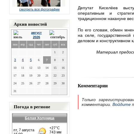
Депутат Киселёев выс
смотреть все фотографии
оперативным и стратег
традиционном накануне вес
Архив новостей
По его словам, обмен мне
август
на селе, государственной
2026
деловом и конструктивном к
пон
втр
срд
чет
пят
суб
вск
Материал предос
1
2
3
4
5
6
7
8
9
10
11
12
13
14
15
16
17
18
19
20
21
22
23
24
25
26
27
28
29
30
Комментарии
31
Только зарегистрирова
комментарии.
Войдите
п
Погода в регионе
Белая Холуница