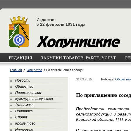
Издается
с 22 февраля 1931 года
РЕДАКЦИЯ
ЗАКУПКИ ТОВАРОВ, РАБОТ, УСЛУГ
РЕ
Главная
Общество
По приглашению соседей
31.03.2015
Рубрика:
Общество
Новости
Общество
Происшествия
По приглашению сосед
Культура и искусство
Экономика
Председатель комитета 
Политика
сельхозпродукции и разви
Спорт
Кировской области Н.П. Ки
Кроме того
Интервью
С начальником управления 