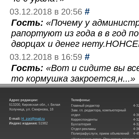
#
03.12.2018 в 20:56
Гость:
«
Почему у администр
рапортуют из года в в год п
дворцах и денег нету.НОНСЕ
#
03.12.2018 в 16:59
Гость:
«
Вот и сидите вы вс
то кормушка закроется,н...
»
Адрес редакции:
Телефоны:
613200, Кировская обл., г. Белая
Главный редактор
4-3
Холуница, ул. Смирнова, 18
Зам. гл. редактора, компьютерный
отдел
4-3
E-mail:
H_zori@mail.ru
Корреспонденты
4-3
Индекс издания:
51982
Бухгалтерия
4-3
Отдел рекламы
4-3
Полиграфуслуги, прием объявлений
4-4