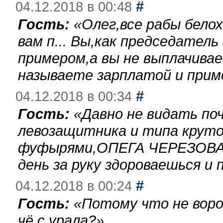
#
04.12.2018 в 00:48
Гость:
«
Олег,все рабы бело
вам п... Вы,как председател
примером,а вы не выплачива
называете зарплатой и при
#
04.12.2018 в 00:34
Гость:
«
Давно не видать по
левозащитника и типа круто
фуфырями,ОПЕГА ЧЕРЕЗОВА-
день за руку здороваешься и п
#
04.12.2018 в 00:24
Гость:
«
Потому что не воро
чё с урала?
»