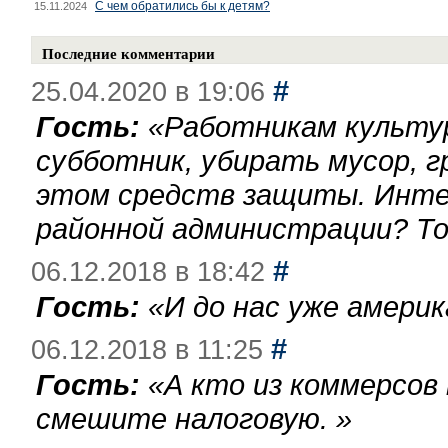
С чем обратились бы к детям?
15.11.2024
Последние комментарии
#
25.04.2020 в 19:06
Гость:
«
Работникам культу
субботник, убирать мусор, г
этом средств защиты. Инте
районной администрации? То
#
06.12.2018 в 18:42
Гость:
«
И до нас уже америк
#
06.12.2018 в 11:25
Гость:
«
А кто из коммерсов
смешите налоговую.
»