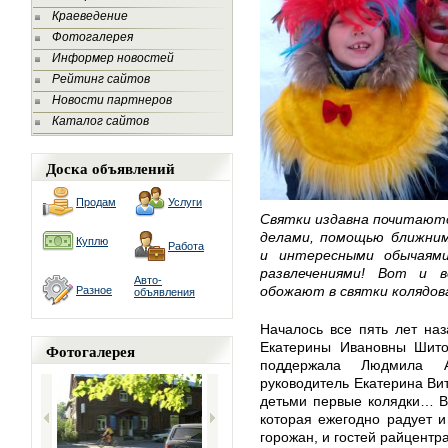
Краеведение
Фотогалерея
Информер новостей
Рейтинг сайтов
Новости партнеров
Каталог сайтов
Доска объявлений
Продам
Услуги
Святки издавна почитаютс
делами, помощью ближним
Куплю
Работа
и интересными обычаям
развлечениями! Вот и 
Авто-
обожают в святки колядо
Разное
объявления
Началось все пять лет наз
Екатерины Ивановны Шито
Фотогалерея
поддержала Людмила А
руководитель Екатерина Ви
детьми первые колядки… Во
которая ежегодно радует и
горожан, и гостей райцентра