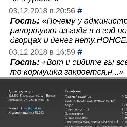
#
03.12.2018 в 20:56
Гость:
«
Почему у администр
рапортуют из года в в год п
дворцах и денег нету.НОНСЕ
#
03.12.2018 в 16:59
Гость:
«
Вот и сидите вы вс
то кормушка закроется,н...
»
Адрес редакции:
Телефоны:
613200, Кировская обл., г. Белая
Главный редактор
4-3
Холуница, ул. Смирнова, 18
Зам. гл. редактора, компьютерный
отдел
4-3
E-mail:
H_zori@mail.ru
Корреспонденты
4-3
Индекс издания:
51982
Бухгалтерия
4-3
Отдел рекламы
4-3
Полиграфуслуги, прием объявлений
4-4