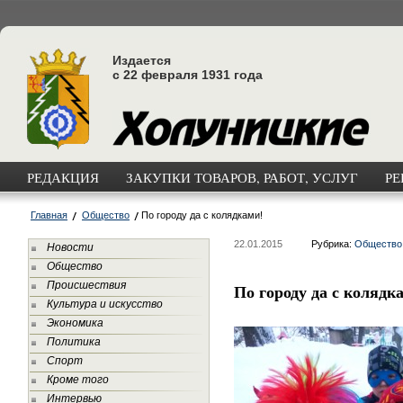
Издается
с 22 февраля 1931 года
РЕДАКЦИЯ
ЗАКУПКИ ТОВАРОВ, РАБОТ, УСЛУГ
РЕ
Главная
Общество
По городу да с колядками!
22.01.2015
Рубрика:
Общество
Новости
Общество
Происшествия
По городу да с колядк
Культура и искусство
Экономика
Политика
Спорт
Кроме того
Интервью