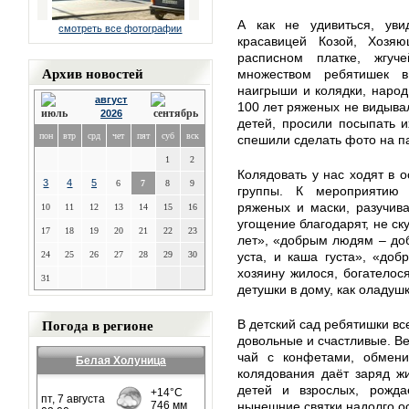
А как не удивиться, ув
смотреть все фотографии
красавицей Козой, Хозя
расписном платке, жгу
Архив новостей
множеством ребятишек 
наигрыши и колядки, народ
август
100 лет ряженых не видыва
2026
детей, просили посыпать и
пон
втр
срд
чет
пят
суб
вск
спешили сделать фото на 
1
2
Колядовать у нас ходят в 
3
4
5
6
7
8
9
группы. К мероприятию 
ряженых и маски, разучива
10
11
12
13
14
15
16
угощение благодарят, не ск
17
18
19
20
21
22
23
лет», «добрым людям – доб
24
25
26
27
28
29
30
уста, и каша густа», «доб
хозяину жилося, богателося
31
детушки в дому, как оладушк
Погода в регионе
В детский сад ребятишки вс
довольные и счастливые. В
чай с конфетами, обмени
Белая Холуница
колядования даёт заряд ж
детей и взрослых, рожда
нынешние святки надолго ос