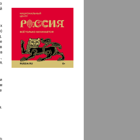
з
й
х
ы)
д.
ее
 в
в
.,
 А
и
м
е
.
ь