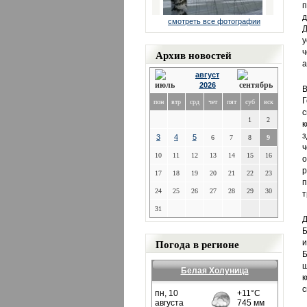
п
д
смотреть все фотографии
Д
Архив новостей
ч
а
август
2026
В
Г
пон
втр
срд
чет
пят
суб
вск
с
1
2
к
з
3
4
5
6
7
8
9
ч
10
11
12
13
14
15
16
о
р
17
18
19
20
21
22
23
п
24
25
26
27
28
29
30
т
31
Д
Б
Погода в регионе
и
Б
ш
Белая Холуница
к
с