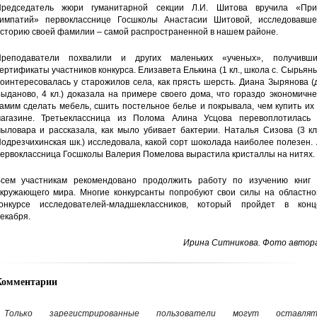
редседатель жюри гуманитарной секции Л.И. Шитова вручила «При
импатий» первокласснице Госшколы Анастасии Шитовой, исследовавше
сторию своей фамилии – самой распространенной в нашем районе.
реподаватели похвалили и других маленьких «ученых», получивши
ертификаты участников конкурса. Елизавета Елькина (1 кл., школа с. Сырьян
оинтересовалась у старожилов села, как прясть шерсть. Диана Зырянова (
ыданово, 4 кл.) доказала на примере своего дома, что гораздо экономичн
амим сделать мебель, сшить постельное белье и покрывала, чем купить их
агазине. Третьеклассница из Полома Алина Усцова перевоплотилась 
ыловара и рассказала, как мыло убивает бактерии. Наталья Сизова (3 кл
одрезчихинская шк.) исследовала, какой сорт шоколада наиболее полезен.
ервоклассница Госшколы Валерия Помелова вырастила кристаллы на нитях.
сем участникам рекомендовано продолжить работу по изучению книг 
кружающего мира. Многие конкурсанты попробуют свои силы на областно
онкурсе исследователей-младшеклассников, который пройдет в конц
екабря.
Ирина Ситникова. Фото автора
Комментарии
Только зарегистрированные пользователи могут оставлят