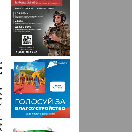
в
а
я
е
,
е
 5
–
о
,