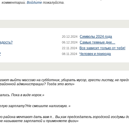
комментарии.
Войдите
пожалуйста.
Символы 2024 года
20.12.2024
радость?
Самые темные дни…
06.12.2024
Все зависит только от тебя!
22.11.2024
?
Человек и природа
08.11.2024
ают выйти массово на субботник, убирать мусор, грести листву, не пред
 районной администрации? Тогда это вопи
»
лись. Пока в виде норок.
»
белую зарплату?Не смешите налоговую.
»
го района мечтают дать вам п... Вы,как председатель городской госдумы 
ые называете зарплатой и применяете физи
»