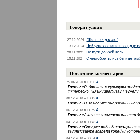
Говорит улица
"Желаю и делаю!"
27.12.2024
Чей успех оставил в сердце 
13.12.2024
По пути доброй воли
29.11.2024
С чем обратились бы к детям
15.11.2024
Последние комментарии
#
25.04.2020 в 19:06
Гость:
«
Работникам культуры предлаг
Интересно, чья инициатива? Неужели
#
06.12.2018 в 18:42
Гость:
«
И до нас уже американцы добра
#
06.12.2018 в 11:25
Гость:
«
А кто из коммерсов платит 
#
04.12.2018 в 00:48
Гость:
«
Олег,все рабы белохолуницко
выплачиваете вовремя копейки,котор
#
04.12.2018 в 00:34