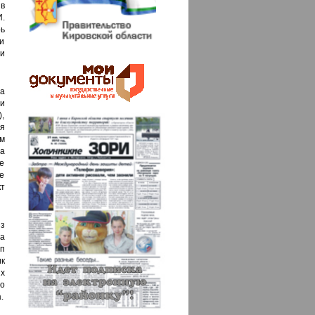
в
.
ь
и
и
а
ди
,
я
м
а
ие
е
кт
из
а
пп
ик
ых
 о
.