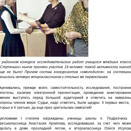
 районном конкурсе исследовательских работ учащихся младших классо
Ступеньки» нынче приняли участие 19 человек: такой активности никогд
ще не было! Причем состав конкурсантов «омолодился»: на состязани
ешились четверо второклассников и столько же первоклашек.
ценивались, прежде всего, самостоятельность исследования, построени
ипотезы, наличие электронной презентации, проведение анкетирования
мение выступить перед большой аудиторией и ответить на каверзны
опросы членов жюри. Судьи, надо отметить, были щедры: 4 первых места,
торых и 4 третьих, да еще приз зрительских симпатий!
Дипломами I степени награждены ученицы школы п. Подрезчиха 
ретьеклассница Анастасия Архипова, исследовавшая, за счет чего можн
делать в доме прохладней летом, и второклассница Олеся Исупова