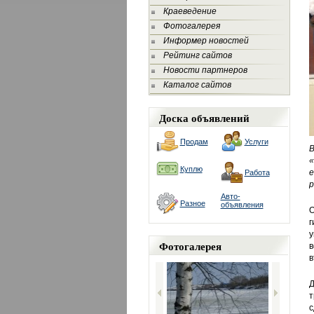
Краеведение
Фотогалерея
Информер новостей
Рейтинг сайтов
Новости партнеров
Каталог сайтов
Доска объявлений
Продам
Услуги
В
«
Куплю
е
Работа
р
Авто-
Разное
объявления
О
г
у
Фотогалерея
в
в
т
с