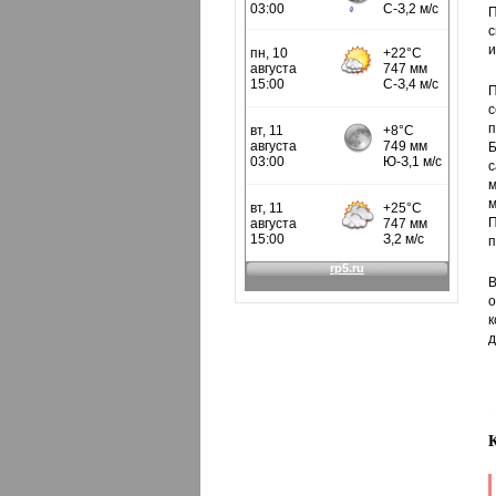
П
с
и
П
с
п
Б
с
м
м
П
п
В
о
к
д