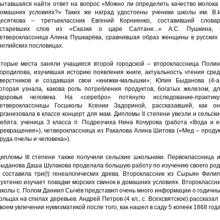
ытавшаяся найти ответ на вопрос «Можно ли определить качество молока 
омашних условиях?» Таких же наград удостоены ученики школы им. В.И
есяткова – третьеклассник Евгений Корниенко, составивший словар
устаревших слов из «Сказки о царе Салтане...» А.С. Пушкина, 
етвероклассница Алина Пушкарёва, сравнившая образ женщины в русских 
нглийских пословицах.
торые места заняли учащиеся второй городской – второклассница Полин
ородилова, изучившая историю появления книги, актуальность чтения сре
верстников и создавшая свои «книжки-малышки»; Юлия Быданова (4-а)
оторая узнала, какова роль потребления продуктов, богатых железом, дл
доровья человека. На «серебро» потянуло исследование-практику
етвероклассницы Госшколы Ксении Задориной, рассказавшей, как он
рганизовала в классе концерт для мам. Дипломы II степени увезли и сельск
ебята: ученица 3 класса п. Подрезчиха Нина Кочурова (работа «Вода и е
ревращения»), четвероклассница из Ракалова Алина Шитова («Мед – проду
руда пчелы и человека»).
ипломы III степени также получили сельские школьники. Первоклассница 
ыданова Даша Шулакова проделала большую работу по изучению своего род
 составила три(!) генеалогических древа. Второклассник из Сырьян Фили
ухтенко изучает повадки морских свинок в домашних условиях. Второклассн
колы с. Полом Даниил Сычёв представил очень много информации о годичн
ольцах на спилах деревьев. Андрей Петров (4 кл., с. Всехсвятское) рассказал
воем увлечении нумизматикой после того, как нашел в саду 5 копеек 1868 года