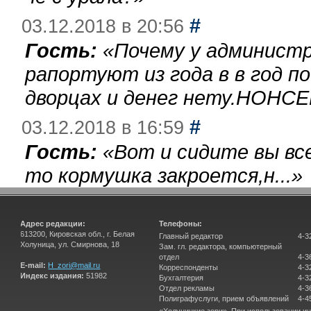
#
03.12.2018 в 20:56
Гость:
«
Почему у администр
рапортуют из года в в год п
дворцах и денег нету.НОНСЕ
#
03.12.2018 в 16:59
Гость:
«
Вот и сидите вы вс
то кормушка закроется,н...
»
Адрес редакции:
Телефоны:
613200, Кировская обл., г. Белая
Главный редактор
4-3
Холуница, ул. Смирнова, 18
Зам. гл. редактора, компьютерный
отдел
4-3
E-mail:
H_zori@mail.ru
Корреспонденты
4-3
Индекс издания:
51982
Бухгалтерия
4-3
Отдел рекламы
4-3
Полиграфуслуги, прием объявлений
4-4