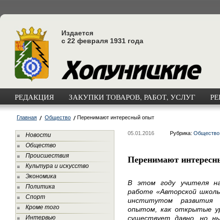
Издается
с 22 февраля 1931 года
РЕДАКЦИЯ
ЗАКУПКИ ТОВАРОВ, РАБОТ, УСЛУГ
РЕ
Главная
Общество
Перенимают интересный опыт
05.01.2016
Рубрика:
Общество
Новости
Общество
Происшествия
Перенимают интересн
Культура и искусство
Экономика
В этом году учителя н
Политика
работе «Авторской школы 
Спорт
институтом развития 
Кроме того
опытом, как открытые ур
Интервью
существует давно, но н