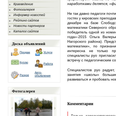
наработками делятся, «ф
Краеведение
Фотогалерея
Не так давно педагоги почт
Информер новостей
гостях у кировских препода
Рейтинг сайтов
декабре на базе Слобод
Новости партнеров
математики Северного обра
Каталог сайтов
победитель одной из номин
года»-2015 Ольга Валерь
Нагорского района). Пред
Доска объявлений
математики», по признан
интересна не только пр
Продам
Услуги
специалисты руо пригласи
встречу с педагогическим с
Куплю
Работа
Специалистов руо радует,
Авто-
занятия «школы» больши
Разное
объявления
развиваться и пробовать н
Фотогалерея
Комментарии
Только зарегистрирова