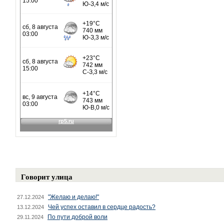
Говорит улица
"Желаю и делаю!"
27.12.2024
Чей успех оставил в сердце радость?
13.12.2024
По пути доброй воли
29.11.2024