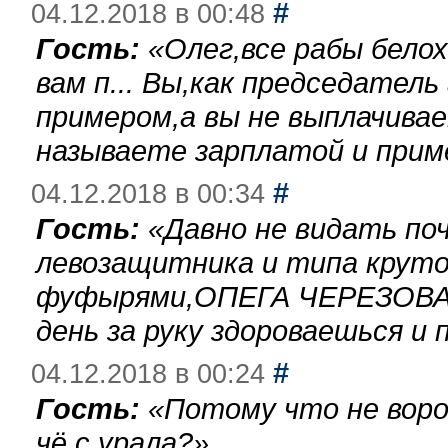
#
04.12.2018 в 00:48
Гость:
«
Олег,все рабы бело
вам п... Вы,как председател
примером,а вы не выплачива
называете зарплатой и при
#
04.12.2018 в 00:34
Гость:
«
Давно не видать по
левозащитника и типа круто
фуфырями,ОПЕГА ЧЕРЕЗОВА-
день за руку здороваешься и п
#
04.12.2018 в 00:24
Гость:
«
Потому что не воро
чё с урала?
»