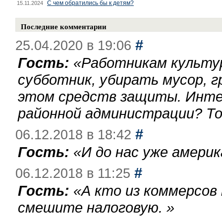
С чем обратились бы к детям?
15.11.2024
Последние комментарии
#
25.04.2020 в 19:06
Гость:
«
Работникам культу
субботник, убирать мусор, г
этом средств защиты. Инте
районной администрации? То
#
06.12.2018 в 18:42
Гость:
«
И до нас уже америк
#
06.12.2018 в 11:25
Гость:
«
А кто из коммерсов
смешите налоговую.
»