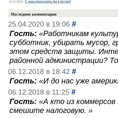
С чем обратились бы к детям?
15.11.2024
Последние комментарии
#
25.04.2020 в 19:06
Гость:
«
Работникам культу
субботник, убирать мусор, г
этом средств защиты. Инте
районной администрации? То
#
06.12.2018 в 18:42
Гость:
«
И до нас уже америк
#
06.12.2018 в 11:25
Гость:
«
А кто из коммерсов
смешите налоговую.
»