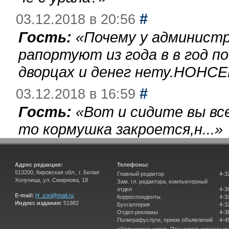
#
03.12.2018 в 20:56
Гость:
«
Почему у администр
рапортуют из года в в год п
дворцах и денег нету.НОНСЕ
#
03.12.2018 в 16:59
Гость:
«
Вот и сидите вы вс
то кормушка закроется,н...
»
Адрес редакции:
Телефоны:
613200, Кировская обл., г. Белая
Главный редактор
4-3
Холуница, ул. Смирнова, 18
Зам. гл. редактора, компьютерный
отдел
4-3
E-mail:
H_zori@mail.ru
Корреспонденты
4-3
Индекс издания:
51982
Бухгалтерия
4-3
Отдел рекламы
4-3
Полиграфуслуги, прием объявлений
4-4