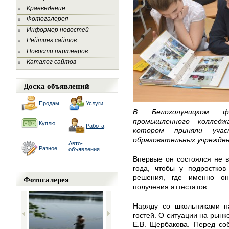
Краеведение
Фотогалерея
Информер новостей
Рейтинг сайтов
Новости партнеров
Каталог сайтов
Доска объявлений
Продам
Услуги
В Белохолуницком фи
промышленного колледж
Куплю
Работа
котором приняли уча
образовательных учрежден
Авто-
Разное
объявления
Впервые он состоялся не в
года, чтобы у подростко
решения, где именно он
Фотогалерея
получения аттестатов.
Наряду со школьниками н
гостей. О ситуации на рынк
Е.В. Щербакова. Перед со