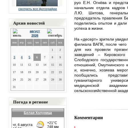
руо Е.Н. Огнёва и предст
начальник отдела кадров
смотреть все фотографии
Л.Ю. Шитова, генерал
председатель правления Бе
Архив новостей
поделились опытом и дали 
успеха в жизни.
август
2026
На «десерт» зрители увиде
пон
втр
срд
чет
пят
суб
вск
филиала ВАПК, после чего 
для них провели презен
1
2
заведений – Кировского м
3
4
5
6
7
8
9
Слободского государствен
отношений, Омутнинского к
10
11
12
13
14
15
16
и, конечно, хозяева меро
17
18
19
20
21
22
23
пообщались представи
24
25
26
27
28
29
30
гуманитарного универс
медицинской академ
31
сельскохозяйственной акад
Погода в регионе
Белая Холуница
Комментарии