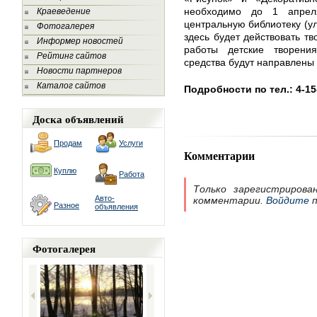
необходимо до 1 апрел
Краеведение
центральную библиотеку (ул
Фотогалерея
здесь будет действовать тв
Информер новостей
работы детские творени
Рейтинг сайтов
средства будут направлены
Новости партнеров
Каталог сайтов
Подробности по тел.: 4-15
Доска объявлений
Продам
Услуги
Комментарии
Куплю
Работа
Только зарегистрирова
Авто-
комментарии.
Войдите
п
Разное
объявления
Фотогалерея