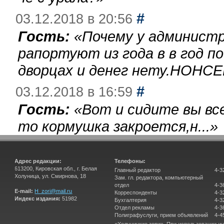
#
03.12.2018 в 20:56
Гость:
«
Почему у администр
рапортуют из года в в год п
дворцах и денег нету.НОНСЕ
#
03.12.2018 в 16:59
Гость:
«
Вот и сидите вы вс
то кормушка закроется,н...
»
Адрес редакции:
Телефоны:
613200, Кировская обл., г. Белая
Главный редактор
4-3
Холуница, ул. Смирнова, 18
Зам. гл. редактора, компьютерный
отдел
4-3
E-mail:
H_zori@mail.ru
Корреспонденты
4-3
Индекс издания:
51982
Бухгалтерия
4-3
Отдел рекламы
4-3
Полиграфуслуги, прием объявлений
4-4