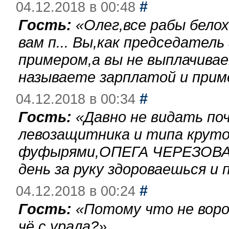
#
04.12.2018 в 00:48
Гость:
«
Олег,все рабы бело
вам п... Вы,как председател
примером,а вы не выплачива
называете зарплатой и при
#
04.12.2018 в 00:34
Гость:
«
Давно не видать по
левозащитника и типа круто
фуфырями,ОПЕГА ЧЕРЕЗОВА-
день за руку здороваешься и п
#
04.12.2018 в 00:24
Гость:
«
Потому что не воро
чё с урала?
»