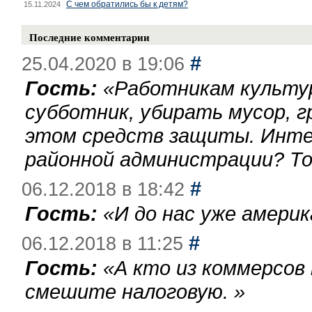
С чем обратились бы к детям?
15.11.2024
Последние комментарии
#
25.04.2020 в 19:06
Гость:
«
Работникам культу
субботник, убирать мусор, г
этом средств защиты. Инте
районной администрации? То
#
06.12.2018 в 18:42
Гость:
«
И до нас уже америк
#
06.12.2018 в 11:25
Гость:
«
А кто из коммерсов
смешите налоговую.
»