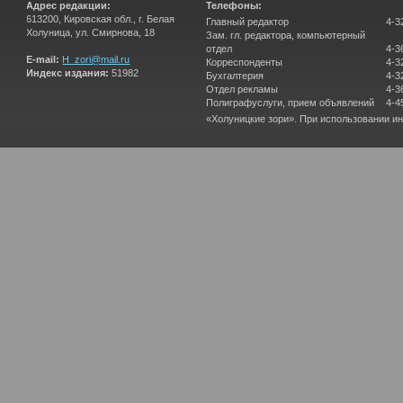
Адрес редакции:
Телефоны:
613200, Кировская обл., г. Белая
Главный редактор
4-3
Холуница, ул. Смирнова, 18
Зам. гл. редактора, компьютерный
отдел
4-3
E-mail:
H_zori@mail.ru
Корреспонденты
4-3
Индекс издания:
51982
Бухгалтерия
4-3
Отдел рекламы
4-3
Полиграфуслуги, прием объявлений
4-4
«Холуницкие зори». При использовании и