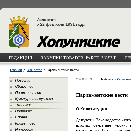
Издается
с 22 февраля 1931 года
РЕДАКЦИЯ
ЗАКУПКИ ТОВАРОВ, РАБОТ, УСЛУГ
РЕ
Главная
Общество
Парламентские вести
26.09.2013
Рубрика:
Общество
Новости
Общество
Происшествия
Парламентские вести
Культура и искусство
Экономика
О Конституции...
Политика
Спорт
Депутаты Законодательного
Кроме того
школах открытые уроки, 
Интервью
государства. В т. г. испол