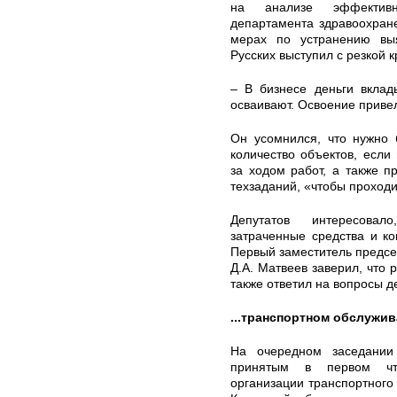
на анализе эффективн
департамента здравоохран
мерах по устранению вы
Русских выступил с резкой к
– В бизнесе деньги вклад
осваивают. Освоение привел
Он усомнился, что нужно 
количество объектов, если
за ходом работ, а также п
техзаданий, «чтобы проход
Депутатов интересовал
затраченные средства и ко
Первый заместитель предсе
Д.А. Матвеев заверил, что 
также ответил на вопросы д
...транспортном обслужи
На очередном заседании
принятым в первом чт
организации транспортного