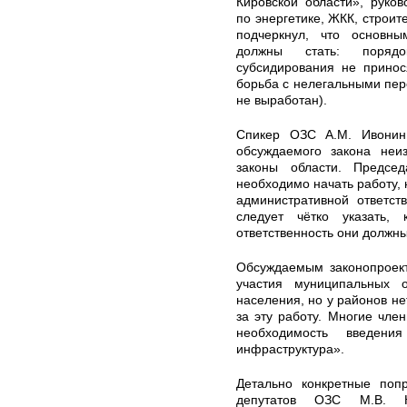
Кировской области», руков
по энергетике, ЖКК, строит
подчеркнул, что основн
должны стать: порядо
субсидирования не принос
борьба с нелегальными пер
не выработан).
Спикер ОЗС А.М. Ивонин
обсуждаемого закона неи
законы области. Предсе
необходимо начать работу,
административной ответст
следует чётко указать,
ответственность они должны
Обсуждаемым законопроект
участия муниципальных о
населения, но у районов не
за эту работу. Многие чле
необходимость введени
инфраструктура».
Детально конкретные попр
депутатов ОЗС М.В. 