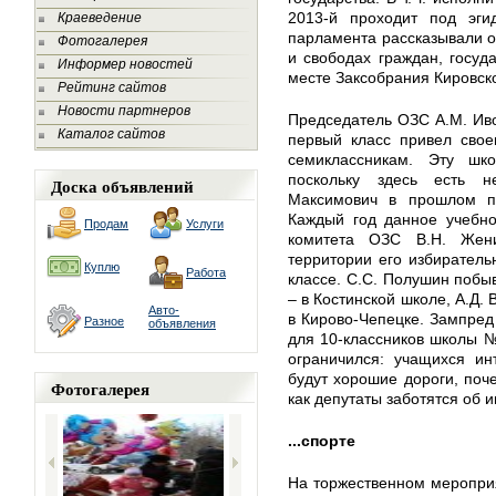
2013-й проходит под эгид
Краеведение
парламента рассказывали о
Фотогалерея
и свободах граждан, госуд
Информер новостей
месте Заксобрания Кировско
Рейтинг сайтов
Новости партнеров
Председатель ОЗС А.М. Иво
Каталог сайтов
первый класс привел свое
семиклассникам. Эту шк
поскольку здесь есть не
Доска объявлений
Максимович в прошлом пр
Каждый год данное учебно
Продам
Услуги
комитета ОЗС В.Н. Жен
территории его избиратель
Куплю
Работа
классе. С.С. Полушин побыв
– в Костинской школе, А.Д.
Авто-
в Кирово-Чепецке. Зампред
Разное
объявления
для 10-классников школы № 
ограничился: учащихся ин
будут хорошие дороги, поч
Фотогалерея
как депутаты заботятся об 
...спорте
На торжественном меропри