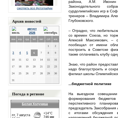
района, А.М. Ивонин
Законодательного со
смотреть все фотографии
сурдолимпийских игр в Соф
тренеров – Владимира Але
Архив новостей
Глубоковского.
август
– Отрадно, что любительск
2026
со времен Союза, но торж
пон
втр
срд
чет
пят
суб
вск
Алексей Максимович, – 
пообещал от имени обла
1
2
построить в Советске физ
3
4
5
6
7
8
9
также оплачивать клубу одну
10
11
12
13
14
15
16
Знаю, что район предоставл
17
18
19
20
21
22
23
надо благоустроить и сохр
филиал школы Олимпийског
24
25
26
27
28
29
30
31
...бюджетной политике
Погода в регионе
На выездном совещании
формирования бюджетов
перспективного планир
Белая Холуница
председатель Заксобрания 
с итогами обсуждения 
направлений бюджетной по