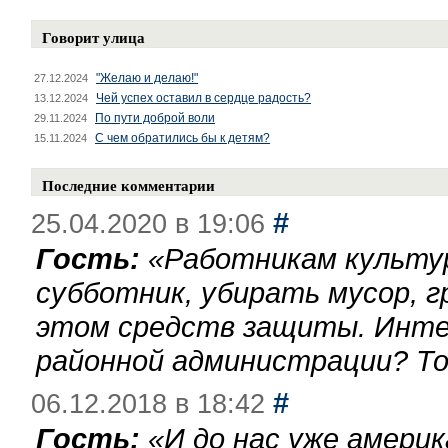
Говорит улица
"Желаю и делаю!"
27.12.2024
Чей успех оставил в сердце радость?
13.12.2024
По пути доброй воли
29.11.2024
С чем обратились бы к детям?
15.11.2024
Последние комментарии
#
25.04.2020 в 19:06
Гость:
«
Работникам культу
субботник, убирать мусор, г
этом средств защиты. Инте
районной администрации? То
#
06.12.2018 в 18:42
Гость:
«
И до нас уже америк