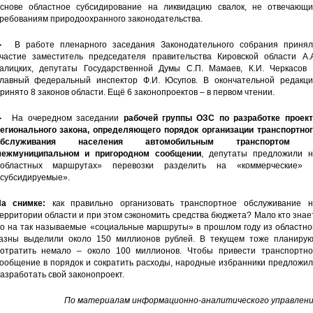
снове областное субсидирование на ликвидацию свалок, не отвечающи
ребованиям природоохранного законодательства.
 В работе пленарного заседания Законодательного собрания принял
частие заместитель председателя правительства Кировской области А.А
алицких, депутаты Государственной Думы С.П. Мамаев, К.И. Черкасов 
лавный федеральный инспектор Ф.И. Юсупов. В окончательной редакци
ринято 8 законов области. Ещё 6 законопроектов – в первом чтении.
► На очередном заседании
рабочей группы ОЗС по разработке проект
егионального закона, определяющего порядок организации транспортног
обслуживания населения автомобильным транспортом 
ежмуниципальном и пригородном сообщении
, депутаты предложили н
«областных маршрутах» перевозки разделить на «коммерческие» 
субсидируемые».
а снимке:
как правильно организовать транспортное обслуживание н
ерритории области и при этом сэкономить средства бюджета? Мало кто знае
о на так называемые «социальные маршруты» в прошлом году из областно
азны выделили около 150 миллионов рублей. В текущем тоже планирую
отратить немало – около 100 миллионов. Чтобы привести транспортно
ообщение в порядок и сократить расходы, народные избранники предложил
азработать свой законопроект.
По материалам информационно-аналитического управлени