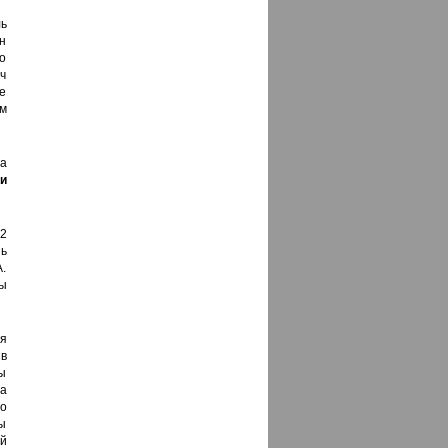
ь
он
во
ч
ие
м
а
и
2
нь
А.
мы
ся
в
ы
а
о
ы
й