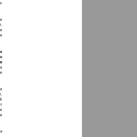
х
и
.
и
и
а
о
в
а
и
а
т,
й
т
е
и
я