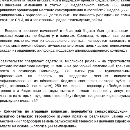
лены комитета также высказались в поддержку проекта федерального зако
О внесении изменения в статью 17 Федерального закона «Об общи
ринципах организации местного самоуправления в Российской Федерации».
униципальных образований должна быть возможность учреждать не тольк
ечатные СМИ, но и электронные: радио, телевидение, сайты…
 Вопрос о внесении изменений в областной бюджет был центральным 
овестке
комитета по бюджету и налогам.
Средства, которые наш регио
ополнительно получит из федерального центра, планируется направить н
апитальный ремонт общего имущества многоквартирных домов, переселени
раждан из аварийного жилфонда, поддержку агропромышленного комплекса.
равительство предлагает отдать: 30 миллионов рублей – на строительств
етского космического центра; 12 млн. – на разборный скалолазный тренаж
(лепта в сочинскую Олимпиаду); 779 тысяч руб. – муниципальны
образованиям на проекты по поддержке местных инициати
софинансирование из областного бюджета составляет полтора рубля н
убль, вложенный населением); 250 миллионов – аэропорту «Победилово»
менно эти бюджетные расходы вызвали немало вопросов у депутатов
лавные из которых – куда конкретно пойдут бюджетные деньги и где результ
редыдущих вливаний?
►
Комитетом по аграрным вопросам, переработке сельхозпродукции 
азвитию сельских территорий
изучена практика реализации Закона «О
беспечении плодородия земель сельскохозяйственного назначения Кировск
бласти на основе биологизации земледелия».