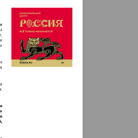
м
х
,
я
их
л
м
а
.
и
е
и
,