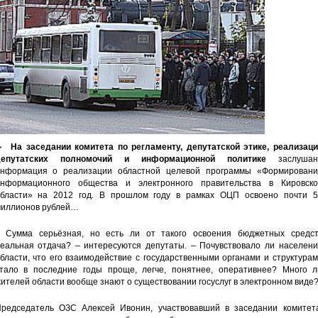
►
На заседании комитета по регламенту, депутатской этике, реализаци
депутатских полномочий и информационной политике
заслушан
нформация о реализации областной целевой программы «Формировани
нформационного общества и электронного правительства в Кировско
бласти» на 2012 год. В прошлом году в рамках ОЦП освоено почти 5
иллионов рублей…
 Сумма серьёзная, но есть ли от такого освоения бюджетных средст
еальная отдача? – интересуются депутаты. – Почувствовало ли населени
бласти, что его взаимодействие с государственными органами и структура
тало в последние годы проще, легче, понятнее, оперативнее? Много л
ителей области вообще знают о существовании госуслуг в электронном виде
редседатель ОЗС Алексей Ивонин, участвовавший в заседании комитета