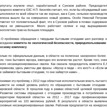
епутаты изучили опыт, наработанный в Сунском районе. Председател
грарного комитета ОЗС Н.П. Киселёв считает, что, если бы обсуждаемый зак
ыполнялся по всей области так же хорошо, как в Суне, сельское производст
егиона вышло бы на совершенно новый уровень. Особо Николай Петрови
тметил тот положительный факт, что в Сунском районе в почвах содержан
умуса не уменьшается. Много работают селяне и над выращивание
ноголетних трав на больших площадях.
О проблемах обращения с твердыми бытовыми отходами шел разговор н
аседании
комитета по экологической безопасности, природопользованию 
есному комплексу
.
олько по официальным данным, в области на полигонах захоронено более 
лн. тонн бытового мусора, ежегодно его количество растет. Кроме того, оче
ного несанкционированных свалок. Как сказала председатель комитета Е.
ерминова, здесь уместны две фразы: «Мусор и люди – кто кого?» и «Если 
е займемся бытовыми отходами, то они займутся нами»…
онимая эту проблему, с 2012 года областная исполнительная власть пытает
ывести на новый уровень работу по обращению с бытовыми отходами 
ировской области. В прошлом году в рамках областной целевой программ
Развитие системы обращения с отходами производства и потребления н
ерритории Кировской области» на 2012 – 2017 годы профинансирован
ероприятий на 103 миллиона рублей. В результате в области выявлен
сновные несанкционированные свалки. Районам предлагается на конкурсно