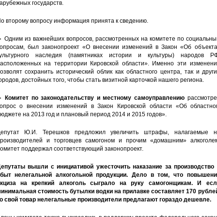
арубежных государств.
о второму вопросу информация принята к сведению.
 Одним из важнейших вопросов, рассмотренных на комитете по социальны
опросам, был законопроект «О внесении изменений в Закон «Об объекта
ультурного наследия (памятниках истории и культуры) народов РФ
асположенных на территории Кировской области». Именно эти изменени
озволят сохранить исторический облик как областного центра, так и друг
ородов, достойных того, чтобы стать визитной карточкой нашего региона.
►
Комитет по законодательству и местному самоуправлению
рассмотре
опрос о внесении изменений в Закон Кировской области «Об областно
юджете на 2013 год и плановый период 2014 и 2015 годов».
епутат Ю.И. Терешков предложил увеличить штрафы, налагаемые н
роизводителей и торговцев самогоном и прочим «домашним» алкоголем
омитет поддержал соответствующий законопроект.
епутаты вышли с инициативой ужесточить наказание за производство 
быт нелегальной алкогольной продукции. Дело в том, что повышени
кциза на крепкий алкоголь сыграло на руку самогонщикам. И есл
инимальная стоимость бутылки водки на прилавке составляет 170 рублей
о свой товар нелегальные производители предлагают гораздо дешевле.