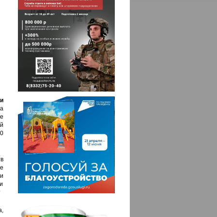
и
а
е
й
0
в
е
ми
и
?
,