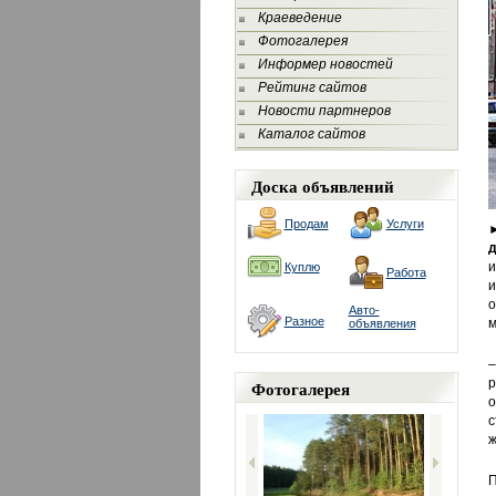
Краеведение
Фотогалерея
Информер новостей
Рейтинг сайтов
Новости партнеров
Каталог сайтов
Доска объявлений
Продам
Услуги
и
Куплю
Работа
и
о
Авто-
Разное
м
объявления
–
р
Фотогалерея
о
с
ж
П