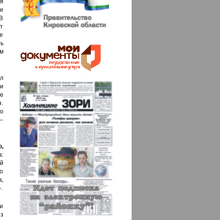
я
е
В
т
ые
ть
ом
л
и
е
.
но
 –
,
а:
й
о
,
.
ли
из