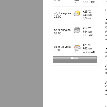
з
П
►
в
к
р
п
г
в
б
Д
п
К
Д
с
а
м
т