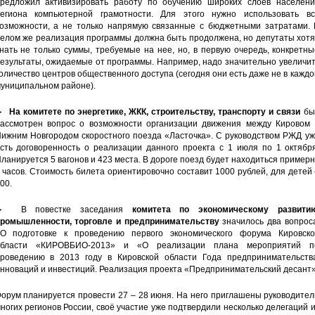
редложил активизировать работу по обучению широких слоев населени
егиона компьютерной грамотности. Для этого нужно использовать вс
озможности, а не только напрямую связанные с бюджетными затратами. 
елом же реализация программы должна быть продолжена, но депутаты хотя
нать не только суммы, требуемые на нее, но, в первую очередь, конкретн
езультаты, ожидаемые от программы. Например, надо значительно увеличи
оличество центров общественного доступа (сегодня они есть даже не в кажд
униципальном районе).
►
На комитете по энергетике, ЖКК, строительству, транспорту и связи
бы
ассмотрен вопрос о возможности организации движения между Кировом 
ижним Новгородом скоростного поезда «Ласточка». С руководством РЖД уж
сть договоренность о реализации данного проекта с 1 июля по 1 октября
ланируется 5 вагонов и 423 места. В дороге поезд будет находиться пример
 часов. Стоимость билета ориентировочно составит 1000 рублей, для детей
00.
► В повестке заседания
комитета по экономическому развитию
ромышленности, торговле и предпринимательству
значилось два вопрос
О подготовке к проведению первого экономического форума Кировско
области «КИРОВБИО-2013» и «О реализации плана мероприятий п
роведению в 2013 году в Кировской области Года предпринимательства
нноваций и инвестиций. Реализация проекта «Предпринимательский десант»
орум планируется провести 27 – 28 июня. На него приглашены руководите
ногих регионов России, своё участие уже подтвердили несколько делегаций 