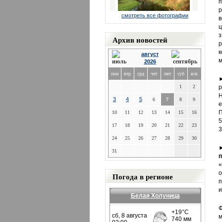
п
р
смотреть все фотографии
в
ц
з
Архив новостей
р
к
август
м
2026
пон
втр
срд
чет
пят
суб
вск
1
2
р
Н
3
4
5
6
7
8
9
е
П
10
11
12
13
14
15
16
5
17
18
19
20
21
22
23
3
24
25
26
27
28
29
30
31
п
«
Погода в регионе
п
и
Белая Холуница
Ф
м