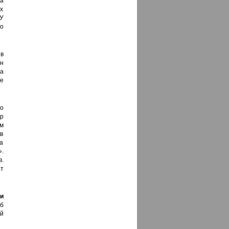
на
х
 У
о
в
н
а
е
о
ер
м
в
а
.
.
ат
и
б
ой