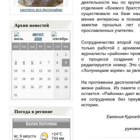
деятельности мы по крупи
отделения «Боевого братст
смотреть все фотографии
существовало на базе наш
менее интересны и познав
Архив новостей
заметки прошлых лет о
прославленных учителях.
август
2026
Сотрудничество второй го
пон
втр
срд
чет
пят
суб
вск
только работой с архивом
журналисты «районки» пров
1
2
о процессе создания г
3
4
5
6
7
8
9
редактируется номер. Это 
«Холуницким зорям» за увл
10
11
12
13
14
15
16
17
18
19
20
21
22
23
На протяжении десятилетий
24
25
26
27
28
29
30
жизни района. Из памяти с
остается. «Районка» дает в
31
ее сотрудников без преу
истории.
Погода в регионе
Евгения Куроед
Белая Холуница
руково