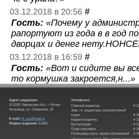
#
03.12.2018 в 20:56
Гость:
«
Почему у администр
рапортуют из года в в год п
дворцах и денег нету.НОНСЕ
#
03.12.2018 в 16:59
Гость:
«
Вот и сидите вы вс
то кормушка закроется,н...
»
Адрес редакции:
Телефоны:
613200, Кировская обл., г. Белая
Главный редактор
4-3
Холуница, ул. Смирнова, 18
Зам. гл. редактора, компьютерный
отдел
4-3
E-mail:
H_zori@mail.ru
Корреспонденты
4-3
Индекс издания:
51982
Бухгалтерия
4-3
Отдел рекламы
4-3
Полиграфуслуги, прием объявлений
4-4