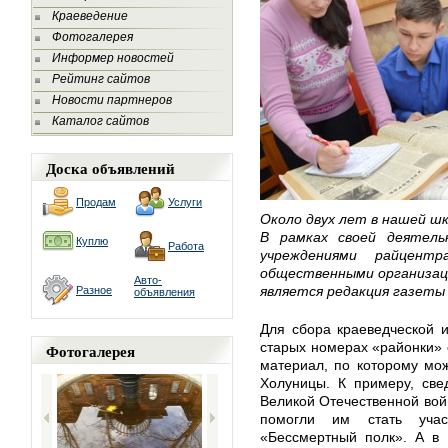
Краеведение
Фотогалерея
Информер новостей
Рейтинг сайтов
Новости партнеров
Каталог сайтов
Доска объявлений
Продам
Услуги
Около двух лет в нашей ш
В рамках своей деятел
Куплю
Работа
учреждениями райцент
общественными организаци
Авто-
является редакция газеты 
Разное
объявления
Для сбора краеведческой 
старых номерах «районки» 
Фотогалерея
материал, по которому мо
Холуницы. К примеру, све
Великой Отечественной войн
помогли им стать уча
«Бессмертный полк». А в 