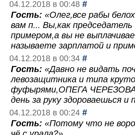
#
04.12.2018 в 00:48
Гость:
«
Олег,все рабы бело
вам п... Вы,как председател
примером,а вы не выплачива
называете зарплатой и при
#
04.12.2018 в 00:34
Гость:
«
Давно не видать по
левозащитника и типа круто
фуфырями,ОПЕГА ЧЕРЕЗОВА-
день за руку здороваешься и п
#
04.12.2018 в 00:24
Гость:
«
Потому что не воро
чё с урала?
»