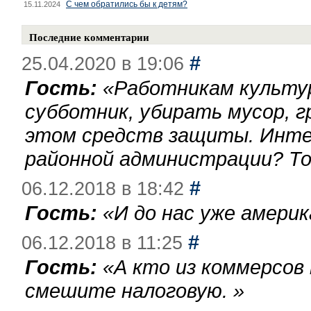
С чем обратились бы к детям?
15.11.2024
Последние комментарии
#
25.04.2020 в 19:06
Гость:
«
Работникам культу
субботник, убирать мусор, г
этом средств защиты. Инте
районной администрации? То
#
06.12.2018 в 18:42
Гость:
«
И до нас уже америк
#
06.12.2018 в 11:25
Гость:
«
А кто из коммерсов
смешите налоговую.
»