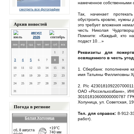
намеченное собственными 
смотреть все фотографии
Так, начинает протекат
обустроить кровлю, нужны д
Архив новостей
это требует вложения нема
честь Николая Чудотвор
август
Помните: «Каждый, кто на
2026
подаст 10…»
пон
втр
срд
чет
пят
суб
вск
Реквизиты для пожертв
1
2
освященного в честь уго
3
4
5
6
7
8
9
10
11
12
13
14
15
16
1. Сбербанк: пополнение к
имя Татьяны Филлиповны Х
17
18
19
20
21
22
23
24
25
26
27
28
29
30
2. Р/с 42301810922070001
ОАО «Россельхозбанк», ИНН
31
30101810600000000787 ГРКЦ
Холуница, ул. Советская, 1
Погода в регионе
Тел. для справок:
8-912-3
Белая Холуница
работ).