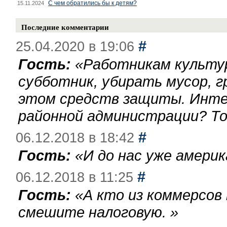
С чем обратились бы к детям?
15.11.2024
Последние комментарии
#
25.04.2020 в 19:06
Гость:
«
Работникам культу
субботник, убирать мусор, г
этом средств защиты. Инте
районной администрации? То
#
06.12.2018 в 18:42
Гость:
«
И до нас уже америк
#
06.12.2018 в 11:25
Гость:
«
А кто из коммерсов
смешите налоговую.
»