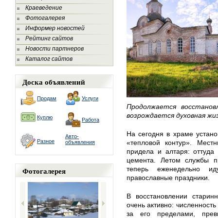
Краеведение
Фотогалерея
Информер новостей
Рейтинг сайтов
Новости партнеров
Каталог сайтов
Доска объявлений
Продам
Услуги
Продолжается восстановл
возрождается духовная жизн
Куплю
Работа
На сегодня в храме устано
Авто-
Разное
«тепловой контур». Местн
объявления
придела и алтаря: оттуда
цемента. Летом службы п
теперь еженедельно ид
Фотогалерея
православные праздники.
В восстановлении старин
очень активно: численность 
за его пределами, пре