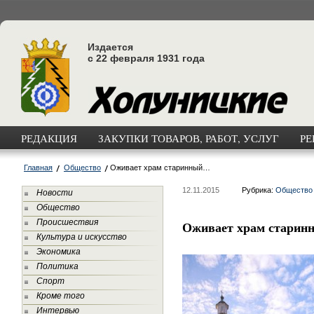
Издается
с 22 февраля 1931 года
РЕДАКЦИЯ
ЗАКУПКИ ТОВАРОВ, РАБОТ, УСЛУГ
РЕ
Главная
Общество
Оживает храм старинный…
12.11.2015
Рубрика:
Общество
Новости
Общество
Происшествия
Оживает храм стари
Культура и искусство
Экономика
Политика
Спорт
Кроме того
Интервью