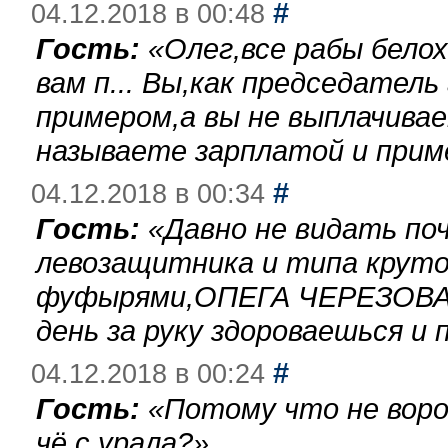
#
04.12.2018 в 00:48
Гость:
«
Олег,все рабы бело
вам п... Вы,как председател
примером,а вы не выплачива
называете зарплатой и при
#
04.12.2018 в 00:34
Гость:
«
Давно не видать по
левозащитника и типа круто
фуфырями,ОПЕГА ЧЕРЕЗОВА-
день за руку здороваешься и п
#
04.12.2018 в 00:24
Гость:
«
Потому что не воро
чё с урала?
»