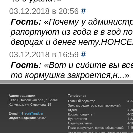
#
03.12.2018 в 20:56
Гость:
«
Почему у администр
рапортуют из года в в год п
дворцах и денег нету.НОНСЕ
#
03.12.2018 в 16:59
Гость:
«
Вот и сидите вы вс
то кормушка закроется,н...
»
Адрес редакции:
Телефоны:
613200, Кировская обл., г. Белая
Главный редактор
4-3
Холуница, ул. Смирнова, 18
Зам. гл. редактора, компьютерный
отдел
4-3
E-mail:
H_zori@mail.ru
Корреспонденты
4-3
Индекс издания:
51982
Бухгалтерия
4-3
Отдел рекламы
4-3
Полиграфуслуги, прием объявлений
4-4