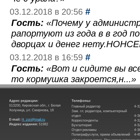
#
03.12.2018 в 20:56
Гость:
«
Почему у администр
рапортуют из года в в год п
дворцах и денег нету.НОНСЕ
#
03.12.2018 в 16:59
Гость:
«
Вот и сидите вы вс
то кормушка закроется,н...
»
Адрес редакции:
Телефоны:
613200, Кировская обл., г. Белая
Главный редактор
4-3
Холуница, ул. Смирнова, 18
Зам. гл. редактора, компьютерный
отдел
4-3
E-mail:
H_zori@mail.ru
Корреспонденты
4-3
Индекс издания:
51982
Бухгалтерия
4-3
Отдел рекламы
4-3
Полиграфуслуги, прием объявлений
4-4