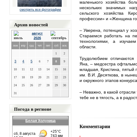
маленького хозяйства бол
нескольких значимых наг
смотреть все фотографии
сельского хозяйства Ки
профессии» и «Женщина го
Архив новостей
– Уверена, потенциал у хоз
август
Стараемся работать на пе
2026
технологиями, а изучаем
пон
втр
срд
чет
пят
суб
вск
области.
1
2
Трудолюбием отличаются 
3
4
5
6
7
8
9
Яна, – медсестра офтальмо
младшая, Кристина, пятый 
10
11
12
13
14
15
16
им. В.И. Десяткова, в нын
17
18
19
20
21
22
23
и окружного этапов конкурс
24
25
26
27
28
29
30
– Неважно, в какой отрасли
31
тебе не в тягость, а в радос
Погода в регионе
Белая Холуница
Комментарии