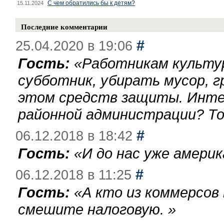
С чем обратились бы к детям?
15.11.2024
Последние комментарии
#
25.04.2020 в 19:06
Гость:
«
Работникам культу
субботник, убирать мусор, г
этом средств защиты. Инте
районной администрации? То
#
06.12.2018 в 18:42
Гость:
«
И до нас уже америк
#
06.12.2018 в 11:25
Гость:
«
А кто из коммерсов
смешите налоговую.
»