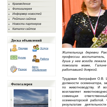
Краеведение
Фотогалерея
Информер новостей
Рейтинг сайтов
Новости партнеров
Каталог сайтов
Доска объявлений
Продам
Услуги
Жительница деревни Рак
профессии воспитатель, 
Куплю
Работа
душа у нее всегда лежала
помогала маме, Галин
Авто-
работавшей дояркой.
Разное
объявления
Трудовая биография О.В. 
должности осеменатора, з
Фотогалерея
по животноводству. И в
возглавляет животноводче
совмещая ответствен
осеменаторской работой. 
результатам деятельнос