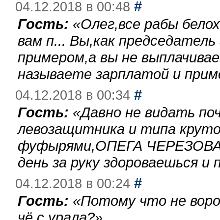
#
04.12.2018 в 00:48
Гость:
«
Олег,все рабы бело
вам п... Вы,как председател
примером,а вы не выплачива
называете зарплатой и при
#
04.12.2018 в 00:34
Гость:
«
Давно не видать по
левозащитника и типа круто
фуфырями,ОПЕГА ЧЕРЕЗОВА-
день за руку здороваешься и п
#
04.12.2018 в 00:24
Гость:
«
Потому что не воро
чё с урала?
»