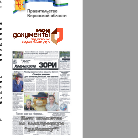
,
 в
е
и
и
я
ид
ю
е
ли
и
ли
ке
м
е
ой
.