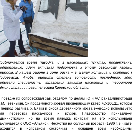
риближается время паводка, и в населенных пунктах, подверженны
одтоплению, идет активная подготовка к этому сезонному явлени
рироды. В нашем районе в зоне риска – г. Белая Холуница и особенно п
одрезчиха. Чтобы оценить степень готовности последнего, здес
побывали специалисты управления защиты населения и территори
дминистрации правительства Кировской области.
 поездке их сопровождал зав. отделом по делам ГО и ЧС райадминистраци
.М. Тетенькин. Он продемонстрировал проверяющим катер КС-100Д1, котор
 период разлива р. Вятки и сноса деревянного моста ежегодно использует
для перевозки пассажиров и грузов. Плавсредство принадлежи
дминистрации, но на время паводка контракт на его использовани
аключается с ООО «Альянс». Несмотря на солидный возраст (1986 г. в.), кат
находится в исправном состоянии и оснащен всем необходимы