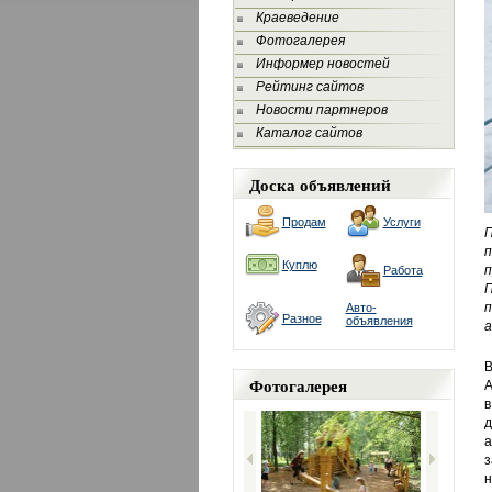
Краеведение
Фотогалерея
Информер новостей
Рейтинг сайтов
Новости партнеров
Каталог сайтов
Доска объявлений
Продам
Услуги
П
п
Куплю
п
Работа
П
Авто-
Разное
объявления
а
В
Фотогалерея
А
в
а
з