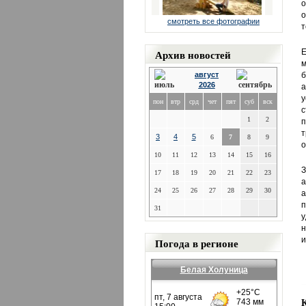
о
о
смотреть все фотографии
т
Архив новостей
м
август
б
2026
а
у
пон
втр
срд
чет
пят
суб
вск
с
1
2
п
т
3
4
5
6
7
8
9
о
10
11
12
13
14
15
16
З
17
18
19
20
21
22
23
а
24
25
26
27
28
29
30
а
п
31
у
н
и
Погода в регионе
Белая Холуница