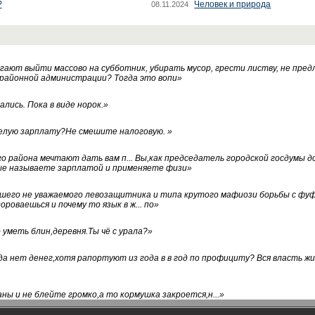
?
Человек и природа
08.11.2024
ают выйти массово на субботник, убирать мусор, грести листву, не пред
 районной администрации? Тогда это вопи
»
лись. Пока в виде норок.
»
белую зарплату?Не смешите налоговую.
»
го района мечтают дать вам п... Вы,как председатель городской госдумы 
ые называете зарплатой и применяете физи
»
нашего не уважаемого левозащитника и типа крутого мафиози борьбы с 
ороваешься и почему то язык в ж... по
»
уметь блин,деревня.Ты чё с урала?
»
а нет денег,хотя рапортуют из года в в год по профициту? Вся власть жи
ны и не блейте громко,а то кормушка закроется,н...
»