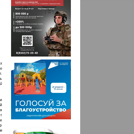
х
ю
.
ь
й
и
ый
ся
т
е
ер
м