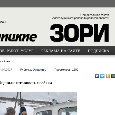
Общественная газета
Белохолуницкого района Кировской области
года
В, РАБОТ, УСЛУГ
РЕКЛАМА НА САЙТЕ
ПОДПИСКА
посёлка
4.04.2017
Рубрика:
Общество
Просмотров: 1200
Оценили готовность посёлка