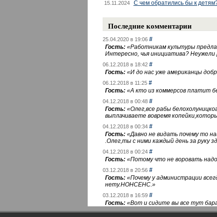
С чем обратились бы к детям
15.11.2024
Последние комментарии
#
25.04.2020 в 19:06
Гость:
«
Работникам культуры предлаг
Интересно, чья инициатива? Неужели
#
06.12.2018 в 18:42
Гость:
«
И до нас уже американцы добра
#
06.12.2018 в 11:25
Гость:
«
А кто из коммерсов платит 
#
04.12.2018 в 00:48
Гость:
«
Олег,все рабы белохолуницко
выплачиваете вовремя копейки,котор
#
04.12.2018 в 00:34
Гость:
«
Давно не видать почему то 
.Олег,ты с ними каждый день за руку зд
#
04.12.2018 в 00:24
Гость:
«
Потому что не воровать надо 
#
03.12.2018 в 20:56
Гость:
«
Почему у администрации всегд
нету.НОНСЕНС.
»
#
03.12.2018 в 16:59
Гость:
«
Вот и сидите вы все тут бара