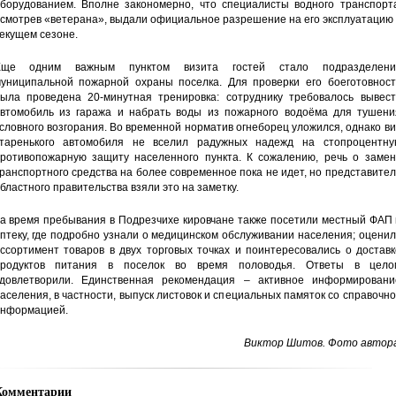
борудованием. Вполне закономерно, что специалисты водного транспорта
смотрев «ветерана», выдали официальное разрешение на его эксплуатацию
екущем сезоне.
Еще одним важным пунктом визита гостей стало подразделени
униципальной пожарной охраны поселка. Для проверки его боеготовност
ыла проведена 20-минутная тренировка: сотруднику требовалось вывест
втомобиль из гаража и набрать воды из пожарного водоёма для тушени
словного возгорания. Во временной норматив огнеборец уложился, однако в
таренького автомобиля не вселил радужных надежд на стопроцентну
ротивопожарную защиту населенного пункта. К сожалению, речь о замен
ранспортного средства на более современное пока не идет, но представите
бластного правительства взяли это на заметку.
а время пребывания в Подрезчихе кировчане также посетили местный ФАП 
птеку, где подробно узнали о медицинском обслуживании населения; оцени
ссортимент товаров в двух торговых точках и поинтересовались о достав
родуктов питания в поселок во время половодья. Ответы в цело
довлетворили. Единственная рекомендация – активное информировани
аселения, в частности, выпуск листовок и специальных памяток со справочн
нформацией.
Виктор Шитов. Фото автора
Комментарии