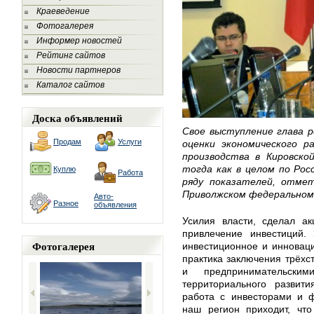
Краеведение
Фотогалерея
Информер новостей
Рейтинг сайтов
Новости партнеров
Каталог сайтов
Доска объявлений
Свое выступление глава р
Продам
Услуги
оценки экономического р
производства в Кировско
тогда как в целом по Рос
Куплю
Работа
ряду показателей, отме
Приволжском федеральном 
Авто-
Разное
объявления
Усилия власти, сделал ак
привлечение инвестиций.
Фотогалерея
инвестиционное и инноваци
практика заключения трёх
и предпринимательским
территориального развити
работа с инвесторами и ф
наш регион приходит, что