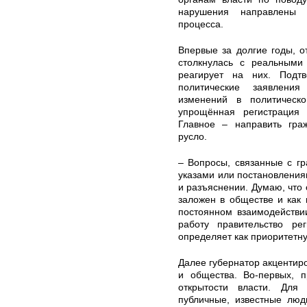
нарушения направлены 
процесса.
Впервые за долгие годы, о
столкнулась с реальными
реагирует на них. Подт
политические заявлени
изменений в политическо
упрощённая регистрация 
Главное – направить граж
русло.
– Вопросы, связанные с г
указами или постановления
и разъяснении. Думаю, что 
заложен в обществе и как 
постоянном взаимодействи
работу правительство ре
определяет как приоритетн
Далее губернатор акцентир
и общества. Во-первых, 
открытости власти. Для
публичные, известные люд