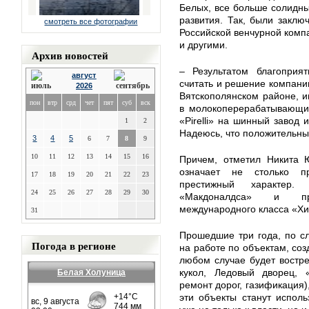
Белых, все больше солидны
развития. Так, были закл
смотреть все фотографии
Российской венчурной комп
и другими.
Архив новостей
– Результатом благоприя
август
считать и решение компании
2026
Вятскополянском районе, и
пон
втр
срд
чет
пят
суб
вск
в молокоперерабатывающий
«Pirelli» на шинный завод 
1
2
Надеюсь, что положительны
3
4
5
6
7
8
9
10
11
12
13
14
15
16
Причем, отметил Никита Ю
означает не столько пр
17
18
19
20
21
22
23
престижный характер
24
25
26
27
28
29
30
«Макдоналдса» и пре
международного класса «Хил
31
Прошедшие три года, по с
Погода в регионе
на работе по объектам, со
любом случае будет востре
кукол, Ледовый дворец, «
Белая Холуница
ремонт дорог, газификация)
эти объекты станут испол