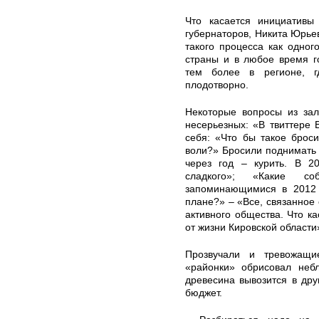
Что касается инициативы
губернаторов, Никита Юрьев
такого процесса как одног
страны и в любое время г
тем более в регионе, г
плодотворно.
Некоторые вопросы из зала
несерьезных: «В твиттере 
себя: «Что бы такое брос
воли?» Бросили поднимать 
через год – курить. В 2
сладкого»; «Какие 
запоминающимися в 2012 г
плане?» – «Все, связанное 
активного общества. Что к
от жизни Кировской области»
Прозвучали и тревожащи
«районки» обрисовал неб
древесина вывозится в дру
бюджет.