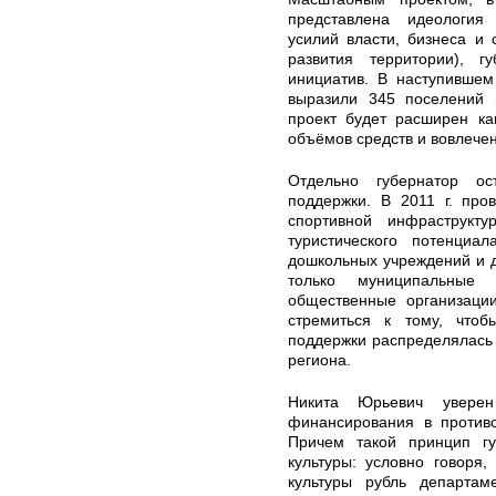
представлена идеология
усилий власти, бизнеса и
развития территории), г
инициатив. В наступившем 
выразили 345 поселений 
проект будет расширен ка
объёмов средств и вовлечен
Отдельно губернатор ос
поддержки. В 2011 г. про
спортивной инфраструкту
туристического потенциал
дошкольных учреждений и др
только муниципальные
общественные организаци
стремиться к тому, чтоб
поддержки распределялась 
региона.
Никита Юрьевич уверен
финансирования в противо
Причем такой принцип гу
культуры: условно говоря
культуры рубль департам