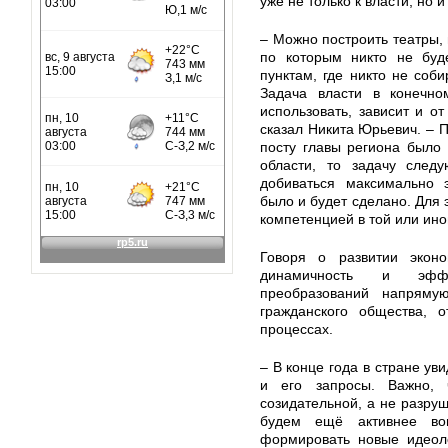
уже не только к власти, но и
– Можно построить театры, 
по которым никто не буде
пунктам, где никто не соб
Задача власти в конечно
использовать, зависит и от
сказал Никита Юрьевич. – П
посту главы региона было 
области, то задачу след
добиваться максимально э
было и будет сделано. Для 
компетенцией в той или ин
Говоря о развитии эконо
динамичность и эффект
преобразований напрямую
гражданского общества, 
процессах.
– В конце года в стране ув
и его запросы. Важно,
созидательной, а не разру
будем ещё активнее во
формировать новые идеоло