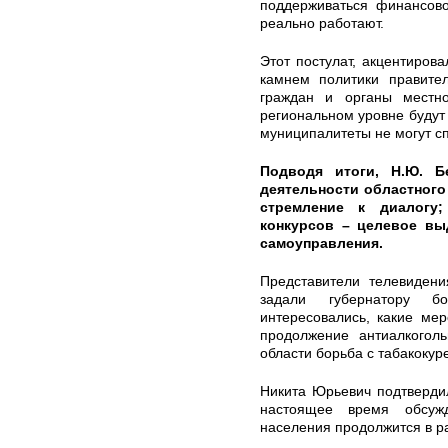
поддерживаться финансово
реально работают.
Этот постулат, акцентирова
камнем политики правител
граждан и органы местно
региональном уровне будут 
муниципалитеты не могут с
Подводя итоги, Н.Ю. 
деятельности областного
стремление к диалогу;
конкурсов – целевое вы
самоуправления.
Представители телевидени
задали губернатору б
интересовались, какие ме
продолжение антиалкоголь
области борьба с табакокур
Никита Юрьевич подтверди
настоящее время обсуж
населения продолжится в р