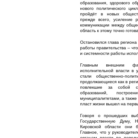
образования, здорового об
нового политического цик
пройдёт в новых обществ
прежде всего, усиление 
коммуникации между общес
область к этому точно готов
Остановился глава региона
работы правительства – чт
и системности работы испол
Главным внешним фа
исполнительной власти в 
стали общественно-поли
продолжающиеся как в регио
повлекшие за собой с
образований, постр
муниципалитетами, а также 
пласт жизни вышел на перв
Говоря о прошедших выб
Государственную Думу, 
Кировской области они 
Главное, что у руководител
органам власти по повод