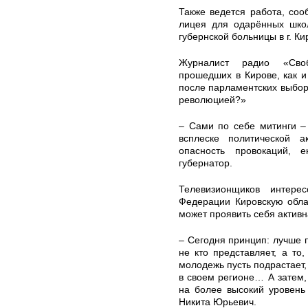
Также ведется работа, соо
лицея для одарённых школ
губернской больницы в г. Ки
Журналист радио «Сво
прошедших в Кирове, как и
после парламентских выбор
революцией?»
– Сами по себе митинги –
всплеске политической 
опасность провокаций, 
губернатор.
Телевизионщиков интере
Федерации Кировскую обла
может проявить себя актив
– Сегодня принцип: лучше п
не кто представляет, а то
молодежь пусть подрастает,
в своем регионе… А затем,
на более высокий уровень
Никита Юрьевич.