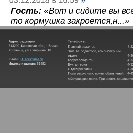
03.12.2018 в 16:59
Гость:
«
Вот и сидите вы вс
то кормушка закроется,н...
»
Адрес редакции:
Телефоны:
613200, Кировская обл., г. Белая
Главный редактор
4-3
Холуница, ул. Смирнова, 18
Зам. гл. редактора, компьютерный
отдел
4-3
E-mail:
H_zori@mail.ru
Корреспонденты
4-3
Индекс издания:
51982
Бухгалтерия
4-3
Отдел рекламы
4-3
Полиграфуслуги, прием объявлений
4-4
«Холуницкие зори». При использовании и