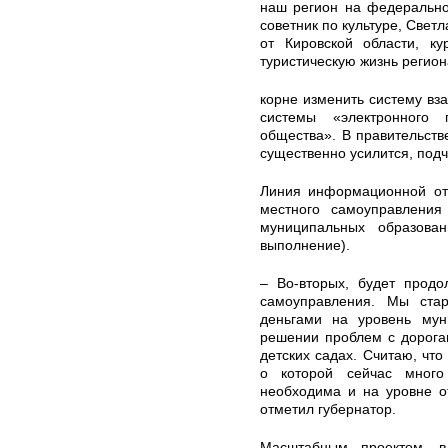
наш регион на федерально
советник по культуре, Свет
от Кировской области, к
туристическую жизнь регион
корне изменить систему вз
системы «электронного 
общества». В правительств
существенно усилится, под
Линия информационной отк
местного самоуправления 
муниципальных образова
выполнение).
– Во-вторых, будет продо
самоуправления. Мы ста
деньгами на уровень мун
решении проблем с дорогам
детских садах. Считаю, чт
о которой сейчас много
необходима и на уровне о
отметил губернатор.
Масштабным проектом, в