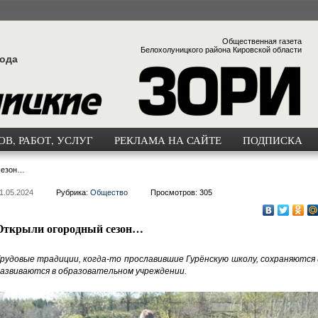
Общественная газета
Белохолуницкого района Кировской области
года
В, РАБОТ, УСЛУГ
РЕКЛАМА НА САЙТЕ
ПОДПИСКА
сезон…
1.05.2024
Рубрика:
Общество
Просмотров: 305
Открыли огородный сезон…
рудовые традиции, когда-то прославившие Гурёнскую школу, сохраняются 
азвиваются в образовательном учреждении.