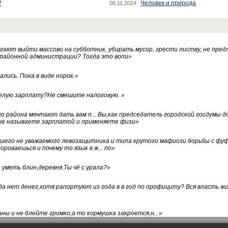
?
Человек и природа
08.11.2024
ают выйти массово на субботник, убирать мусор, грести листву, не пред
 районной администрации? Тогда это вопи
»
лись. Пока в виде норок.
»
белую зарплату?Не смешите налоговую.
»
го района мечтают дать вам п... Вы,как председатель городской госдумы 
ые называете зарплатой и применяете физи
»
нашего не уважаемого левозащитника и типа крутого мафиози борьбы с 
ороваешься и почему то язык в ж... по
»
уметь блин,деревня.Ты чё с урала?
»
а нет денег,хотя рапортуют из года в в год по профициту? Вся власть жи
ны и не блейте громко,а то кормушка закроется,н...
»