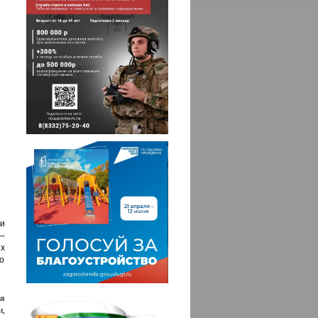
ли
–
х
ло
ая
и,