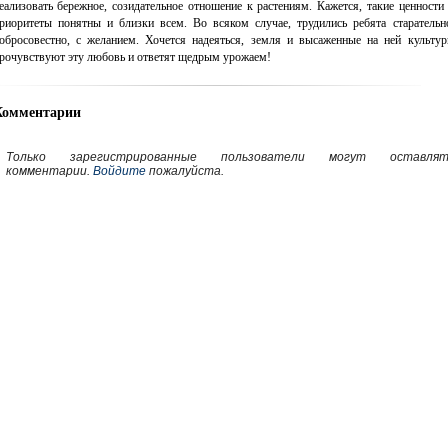
еализовать бережное, созидательное отношение к растениям. Кажется, такие ценности
риоритеты понятны и близки всем. Во всяком случае, трудились ребята старательн
обросовестно, с желанием. Хочется надеяться, земля и высаженные на ней культу
рочувствуют эту любовь и ответят щедрым урожаем!
Комментарии
Только зарегистрированные пользователи могут оставлят
комментарии.
Войдите
пожалуйста.