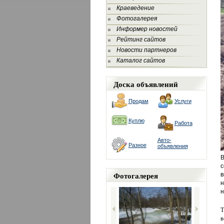
Краеведение
Фотогалерея
Информер новостей
Рейтинг сайтов
Новости партнеров
Каталог сайтов
Доска объявлений
Продам
Услуги
Куплю
Работа
Авто-
Разное
объявления
В
с
Фотогалерея
в
н
н
Т
в