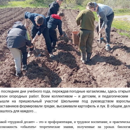
 последние дни учебного года, переждав погодные катаклизмы, здесь откры
езон огородных работ. Всем коллективом – и детским, и педагогическим 
ышли на пришкольный участок! Школьники под руководством взрослы
аставников формировали грядки, высаживали картофель и лук. В общем, де
ашлось для каждого…
акой «трудовой десант» – это и профориентация, и трудовое воспитание, и практическ
озможность «обкатать» теоретические знания, полученные на уроках биологи