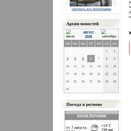
р
п
смотреть все фотографии
д
п
Архив новостей
август
2026
пон
втр
срд
чет
пят
суб
вск
1
2
3
4
5
6
7
8
9
10
11
12
13
14
15
16
17
18
19
20
21
22
23
24
25
26
27
28
29
30
31
Погода в регионе
Белая Холуница