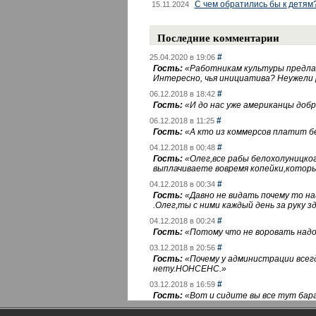
С чем обратились бы к детям
15.11.2024
Последние комментарии
#
25.04.2020 в 19:06
Гость:
«
Работникам культуры предлаг
Интересно, чья инициатива? Неужели
#
06.12.2018 в 18:42
Гость:
«
И до нас уже американцы добра
#
06.12.2018 в 11:25
Гость:
«
А кто из коммерсов платит 
#
04.12.2018 в 00:48
Гость:
«
Олег,все рабы белохолуницко
выплачиваете вовремя копейки,котор
#
04.12.2018 в 00:34
Гость:
«
Давно не видать почему то 
.Олег,ты с ними каждый день за руку зд
#
04.12.2018 в 00:24
Гость:
«
Потому что не воровать надо 
#
03.12.2018 в 20:56
Гость:
«
Почему у администрации всегд
нету.НОНСЕНС.
»
#
03.12.2018 в 16:59
Гость:
«
Вот и сидите вы все тут бара