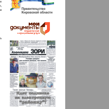
 и
о,
ры
ь