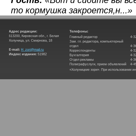
то кормушка закроется,н...
»
Адрес редакции:
Телефоны:
613200, Кировская обл., г. Белая
Главный редактор
4-3
Холуница, ул. Смирнова, 18
Зам. гл. редактора, компьютерный
отдел
4-3
E-mail:
H_zori@mail.ru
Корреспонденты
4-3
Индекс издания:
51982
Бухгалтерия
4-3
Отдел рекламы
4-3
Полиграфуслуги, прием объявлений
4-4
«Холуницкие зори». При использовании и