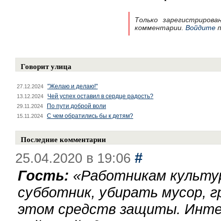
Только зарегистрирова
комментарии.
Войдите
п
Говорит улица
"Желаю и делаю!"
27.12.2024
Чей успех оставил в сердце радость?
13.12.2024
По пути доброй воли
29.11.2024
С чем обратились бы к детям?
15.11.2024
Последние комментарии
#
25.04.2020 в 19:06
Гость:
«
Работникам культу
субботник, убирать мусор, г
этом средств защиты. Инте