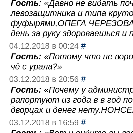
Гость:
«
Давно не видать по
левозащитника и типа круто
фуфырями,ОПЕГА ЧЕРЕЗОВА-
день за руку здороваешься и п
#
04.12.2018 в 00:24
Гость:
«
Потому что не воро
чё с урала?
»
#
03.12.2018 в 20:56
Гость:
«
Почему у администр
рапортуют из года в в год п
дворцах и денег нету.НОНСЕ
#
03.12.2018 в 16:59
Гость:
«
Вот и сидите вы вс