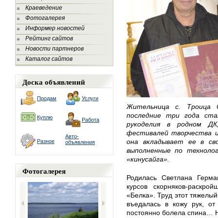
Краеведение
Фотогалерея
Информер новостей
Рейтинг сайтов
Новости партнеров
Каталог сайтов
Доска объявлений
Продам
Услуги
Жительница с. Троица 
последние три года ста
Куплю
Работа
рукоделия в родном Д
фестивалей творчества ин
Авто-
она вкладывает ее в св
Разное
объявления
выполненные по технолог
«кинусайга».
Фотогалерея
Родилась Светлана Герма
курсов скорняков-раскро
«Белка». Труд этот тяжелый
въедалась в кожу рук, от
постоянно болела спина… Но