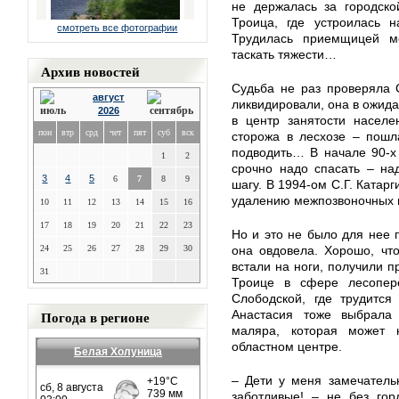
не держалась за городско
Троица, где устроилась 
смотреть все фотографии
Трудилась приемщицей мо
таскать тяжести…
Архив новостей
Судьба не раз проверяла С
август
ликвидировали, она в ожида
2026
в центр занятости населе
пон
втр
срд
чет
пят
суб
вск
сторожа в лесхозе – пошл
подводить… В начале 90-х
1
2
срочно надо спасать – на
3
4
5
6
7
8
9
шагу. В 1994-ом С.Г. Катар
удалению межпозвоночных г
10
11
12
13
14
15
16
17
18
19
20
21
22
23
Но и это не было для нее 
24
25
26
27
28
29
30
она овдовела. Хорошо, чт
встали на ноги, получили п
31
Троице в сфере лесопере
Слободской, где трудится
Погода в регионе
Анастасия тоже выбрала 
маляра, которая может 
областном центре.
Белая Холуница
– Дети у меня замечатель
заботливые! – не без гор