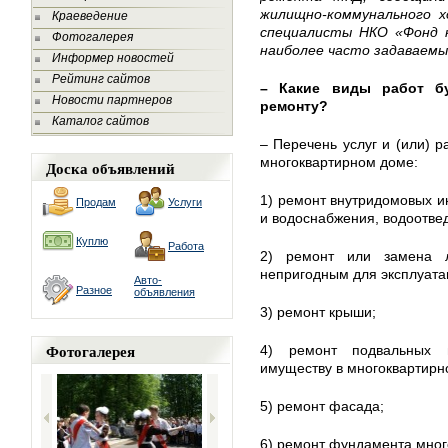
жилищно-коммунального х
Краеведение
специалисты НКО «Фонд 
Фотогалерея
наиболее часто задаваемые
Информер новостей
Рейтинг сайтов
– Какие виды работ бу
Новости партнеров
ремонту?
Каталог сайтов
– Перечень услуг и (или) 
многоквартирном доме:
Доска объявлений
1) ремонт внутридомовых ин
Продам
Услуги
и водоснабжения, водоотве
Куплю
Работа
2) ремонт или замена л
непригодным для эксплуата
Авто-
Разное
объявления
3) ремонт крыши;
Фотогалерея
4) ремонт подвальных 
имуществу в многоквартирн
5) ремонт фасада;
6) ремонт фундамента мног