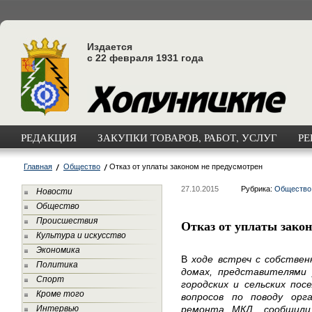
Издается
с 22 февраля 1931 года
РЕДАКЦИЯ
ЗАКУПКИ ТОВАРОВ, РАБОТ, УСЛУГ
РЕ
Главная
Общество
Отказ от уплаты законом не предусмотрен
27.10.2015
Рубрика:
Общество
Новости
Общество
Происшествия
Отказ от уплаты закон
Культура и искусство
Экономика
В
ходе встреч с собствен
Политика
домах, представителями 
Спорт
городских и сельских пос
Кроме того
вопросов по поводу орг
Интервью
ремонта МКД, сообщили