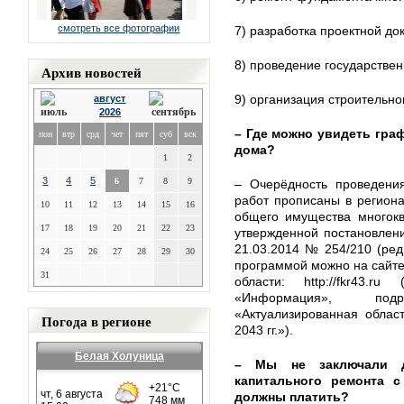
смотреть все фотографии
7) разработка проектной до
8) проведение государствен
Архив новостей
9) организация строительно
август
2026
– Где можно увидеть гра
пон
втр
срд
чет
пят
суб
вск
дома?
1
2
3
4
5
6
7
8
9
– Очерёдность проведения
работ прописаны в регион
10
11
12
13
14
15
16
общего имущества многокв
17
18
19
20
21
22
23
утвержденной постановлени
21.03.2014 № 254/210 (ред.
24
25
26
27
28
29
30
программой можно на сайте
31
области: http://fkr43.
«Информация», под
«Актуализированная облас
Погода в регионе
2043 гг.»).
Белая Холуница
– Мы не заключали д
капитального ремонта 
должны платить?