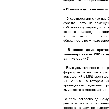
аварийными и подлежащими
– Почему я должен плати
– В соответствии с частью
собственности на помеще
собственнику переходит и 
по оплате расходов на кап
в том числе не испол
обязанность по уплате взно
– В нашем доме протек
запланирован на 2020 го
ранние сроки?
– Если дом включен в прог
формируется на счете рег
помещений в МКД могут дейс
№ 299-ЗО, в котором ука
проведенных отдельных р
имущества в многоквартирн
То есть, согласно данному
ремонта без использовани
средства в размере, равном