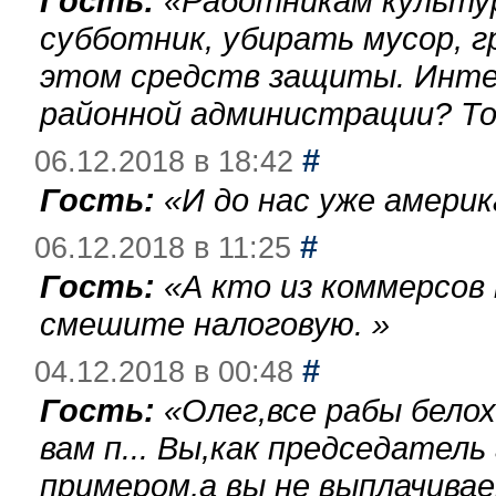
Гость:
«
Работникам культу
субботник, убирать мусор, г
этом средств защиты. Инте
районной администрации? То
#
06.12.2018 в 18:42
Гость:
«
И до нас уже америк
#
06.12.2018 в 11:25
Гость:
«
А кто из коммерсов
смешите налоговую.
»
#
04.12.2018 в 00:48
Гость:
«
Олег,все рабы бело
вам п... Вы,как председател
примером,а вы не выплачива