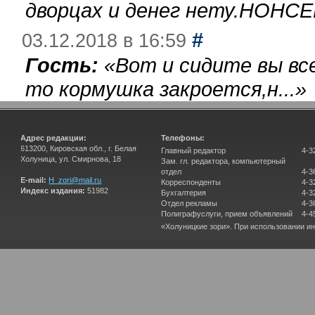
дворцах и денег нету.НОНСЕ
#
03.12.2018 в 16:59
Гость:
«
Вот и сидите вы вс
то кормушка закроется,н...
»
Адрес редакции:
Телефоны:
613200, Кировская обл., г. Белая
Главный редактор
4-3
Холуница, ул. Смирнова, 18
Зам. гл. редактора, компьютерный
отдел
4-3
E-mail:
H_zori@mail.ru
Корреспонденты
4-3
Индекс издания:
51982
Бухгалтерия
4-3
Отдел рекламы
4-3
Полиграфуслуги, прием объявлений
4-4
«Холуницкие зори». При использовании и