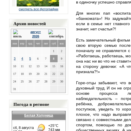
в одиночку успешно справл
смотреть все фотографии
Для многих пап «воспитан
«банкомата»! Но задумайт
Архив новостей
если в семье нет главного
значит, нет счастья?!
август
2026
Есть замечательный фильм 
пон
втр
срд
чет
пят
суб
вск
свою вторую семью после
поначалу не справляется с
1
2
«Работаешь, работаешь, мож
3
4
5
6
7
8
9
она нас ни во что не ставит
на сторону девочки: «А ч
10
11
12
13
14
15
16
признала?!»
17
18
19
20
21
22
23
24
25
26
27
28
29
30
Горе-отцы забывают, что 
духовный труд. И он не ог
31
основе процесса леж
наблюдательность – потр
Погода в регионе
ребёнка, доброжелател
поступков, увидеть то хор
плохое, что надо выправля
Белая Холуница
связано с совместными дел
спортом, помощью по дом
общественных акциях. А ча