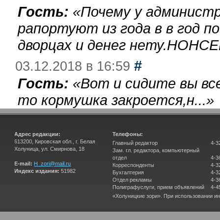
Гость:
«
Почему у администр
рапортуют из года в в год п
дворцах и денег нету.НОНСЕ
#
03.12.2018 в 16:59
Гость:
«
Вот и сидите вы вс
то кормушка закроется,н...
»
Адрес редакции:
Телефоны:
613200, Кировская обл., г. Белая
Главный редактор
4-3
Холуница, ул. Смирнова, 18
Зам. гл. редактора, компьютерный
отдел
4-3
E-mail:
H_zori@mail.ru
Корреспонденты
4-3
Индекс издания:
51982
Бухгалтерия
4-3
Отдел рекламы
4-3
Полиграфуслуги, прием объявлений
4-4
«Холуницкие зори». При использовании и