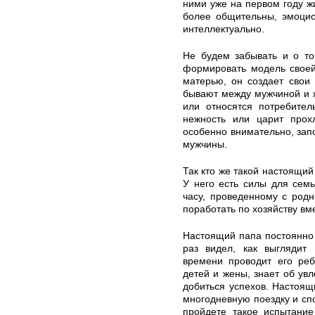
ними уже на первом году ж
более общительны, эмоцио
интеллектуально.
Не будем забывать и о то
формировать модель своей
матерью, он создает свои
бывают между мужчиной и ж
или относятся потребител
нежность или царит прох
особенно внимательно, зап
мужчины.
Так кто же такой настоящий
У него есть силы для семь
часу, проведенному с родн
поработать по хозяйству вм
Настоящий папа постоянно 
раз видел, как выглядит 
времени проводит его реб
детей и жены, знает об увл
добиться успехов. Настоящ
многодневную поездку и спо
пройдете такое испытание