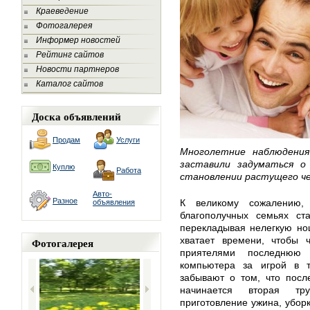
Краеведение
Фотогалерея
Информер новостей
Рейтинг сайтов
Новости партнеров
Каталог сайтов
Доска объявлений
Продам
Услуги
Многолетние наблюдения
заставили задуматься о
Куплю
Работа
становлении растущего че
Авто-
Разное
К великому сожалению
объявления
благополучных семьях ста
перекладывая нелегкую но
хватает времени, чтобы 
Фотогалерея
приятелями последнюю 
компьютера за игрой в 
забывают о том, что посл
начинается вторая тру
приготовление ужина, убор