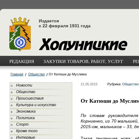
Издается
с 22 февраля 1931 года
РЕДАКЦИЯ
ЗАКУПКИ ТОВАРОВ, РАБОТ, УСЛУГ
РЕ
Главная
Общество
От Катюши до Муслима
21.05.2015
Рубрика:
Общество
Новости
Общество
Происшествия
От Катюши до Мусли
Культура и искусство
Экономика
По словам руководителя
Политика
Корниенко, из 70 малышей,
Спорт
2015-ом, мальчиков – 33, де
Кроме того
Интервью
Такая тенденция нова: о