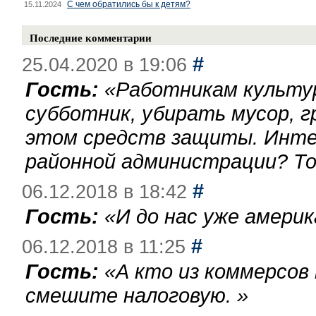
С чем обратились бы к детям?
15.11.2024
Последние комментарии
#
25.04.2020 в 19:06
Гость:
«
Работникам культу
субботник, убирать мусор, г
этом средств защиты. Инте
районной администрации? То
#
06.12.2018 в 18:42
Гость:
«
И до нас уже америк
#
06.12.2018 в 11:25
Гость:
«
А кто из коммерсов
смешите налоговую.
»