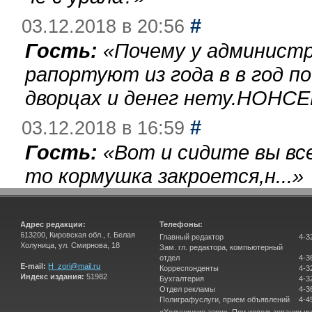
#
03.12.2018 в 20:56
Гость:
«
Почему у администр
рапортуют из года в в год п
дворцах и денег нету.НОНСЕ
#
03.12.2018 в 16:59
Гость:
«
Вот и сидите вы вс
то кормушка закроется,н...
»
Адрес редакции:
Телефоны:
613200, Кировская обл., г. Белая
Главный редактор
4-3
Холуница, ул. Смирнова, 18
Зам. гл. редактора, компьютерный
отдел
4-3
E-mail:
H_zori@mail.ru
Корреспонденты
4-3
Индекс издания:
51982
Бухгалтерия
4-3
Отдел рекламы
4-3
Полиграфуслуги, прием объявлений
4-4