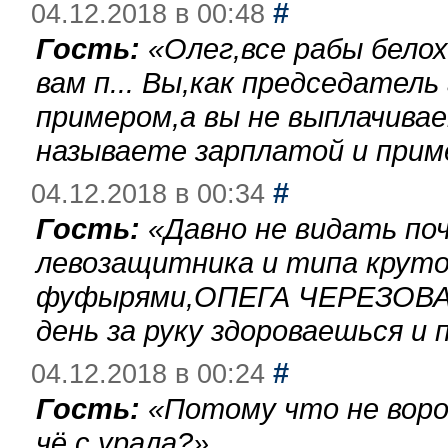
#
04.12.2018 в 00:48
Гость:
«
Олег,все рабы бело
вам п... Вы,как председател
примером,а вы не выплачива
называете зарплатой и при
#
04.12.2018 в 00:34
Гость:
«
Давно не видать по
левозащитника и типа круто
фуфырями,ОПЕГА ЧЕРЕЗОВА-
день за руку здороваешься и п
#
04.12.2018 в 00:24
Гость:
«
Потому что не воро
чё с урала?
»