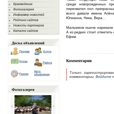
среди новорожденных пре
Краеведение
перехватил пол прекрасны
Фотогалерея
всего давали имена Алёна
Информер новостей
Юлианна, Ника, Вера…
Рейтинг сайтов
Новости партнеров
Мальчиков нынче нарекали
Каталог сайтов
А из редких стоит отметить
Ефим.
Доска объявлений
Продам
Услуги
Комментарии
Куплю
Работа
Авто-
Только зарегистрирова
Разное
объявления
комментарии.
Войдите
п
Фотогалерея