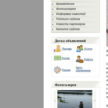
Краеведение
Фотогалерея
Информер новостей
Рейтинг сайтов
Новости партнеров
Каталог сайтов
Доска объявлений
Продам
Услуги
В
о
Куплю
Работа
О
Авто-
в
Разное
объявления
р
п
А
Фотогалерея
н
с
р
н
К