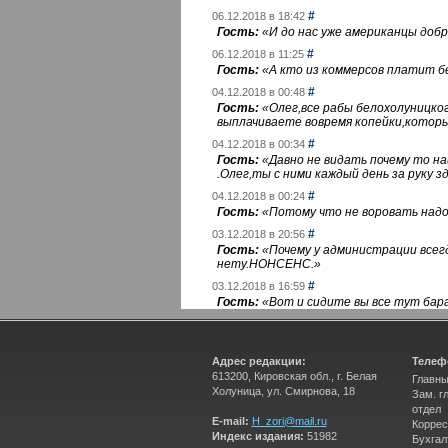
#
06.12.2018 в 18:42
Гость:
«
И до нас уже американцы добра
#
06.12.2018 в 11:25
Гость:
«
А кто из коммерсов платит 
#
04.12.2018 в 00:48
Гость:
«
Олег,все рабы белохолуницко
выплачиваете вовремя копейки,котор
#
04.12.2018 в 00:34
Гость:
«
Давно не видать почему то 
.Олег,ты с ними каждый день за руку зд
#
04.12.2018 в 00:24
Гость:
«
Потому что не воровать надо 
#
03.12.2018 в 20:56
Гость:
«
Почему у администрации всегд
нету.НОНСЕНС.
»
#
03.12.2018 в 16:59
Гость:
«
Вот и сидите вы все тут бара
Адрес редакции:
Телеф
613200, Кировская обл., г. Белая
Главны
Холуница, ул. Смирнова, 18
Зам. г
отдел
E-mail:
H_zori@mail.ru
Коррес
Индекс издания:
51982
Бухгал