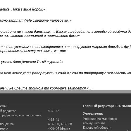
лись. Пока в виде норок.
»
белую зарплату?Не смешите налоговую.
»
го района мечтают дать вам п... Вы,как председатель городской госдумы 
ые называете зарплатой и применяете физи
»
нашего не уважаемого левозащитника и типа крутого мафиози борьбы с 
ороваешься и почему то язык в ж... по
»
уметь блин,деревня.Ты чё с урала?
»
а нет денег,хотя рапортуют из года в в год по профициту? Вся власть жи
ны и не блейте громко,а то кормушка закроется,н...
»
оны:
Главный редактор: Т.Л. Лыж
й редактор
4-32-42
Учредители:
л. редактора, компьютерный
Управление массовых
4-36-41
коммуникаций
понденты
4-32-90, 4-32-38
Кировской области;
терия
4-32-84 (факс)