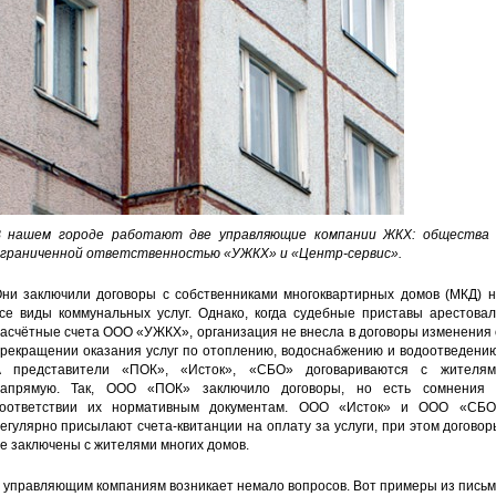
 нашем городе работают две управляющие компании ЖКХ: общества 
граниченной ответственностью «УЖКХ» и «Центр-сервис».
ни заключили договоры с собственниками многоквартирных домов (МКД) н
се виды коммунальных услуг. Однако, когда судебные приставы арестовал
асчётные счета ООО «УЖКХ», организация не внесла в договоры изменения
рекращении оказания услуг по отоплению, водоснабжению и водоотведению
 представители «ПОК», «Исток», «СБО» договариваются с жителям
апрямую. Так, ООО «ПОК» заключило договоры, но есть сомнения 
оответствии их нормативным документам. ООО «Исток» и ООО «СБО
егулярно присылают счета-квитанции на оплату за услуги, при этом догово
е заключены с жителями многих домов.
 управляющим компаниям возникает немало вопросов. Вот примеры из пись