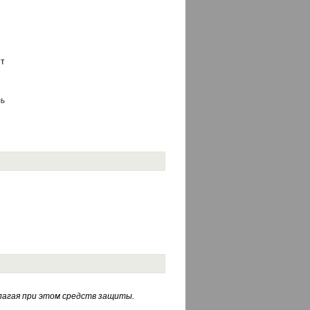
т
ь
лагая при этом средств защиты.