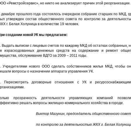
ОО «Ремстройсервис», но никто не анализирует причин этой реорганизации.
 декабре прошлого года состоялось очередное собрание старших по МКД, г
ыл утвержден состав общественного совета по контролю за деятельность
КХ г. Белая Холуница в количестве 19 человек.
ри создании новой УК мы предлагаем:
. Выдать выписки с лицевых счетов по каждому МКД об остатках собранных, 
е израсходованных денежных средств на содержание и ремонт общег
мущества, обслуживание ВДГО за 2009 – 2011 годы.
. Учредителями нового ООО сделать собственников жилья МКД, чтобы он
ешали вопросы о назначении аппарата управления УК.
. Пересмотреть договорные отношения с УК и ресурсоснабжающим
рганизациями.
олько прозрачность деятельности управляющих компаний позволи
ффективно решать вопросы жилищно-коммунального хозяйства в городе.
Виктор Мазунин, председатель общественного совет
по контролю за деятельностью ЖКХ г. Белая Холуница