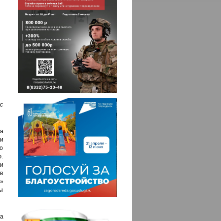
с
а
и
 о
.
и
в
»
ры
ма