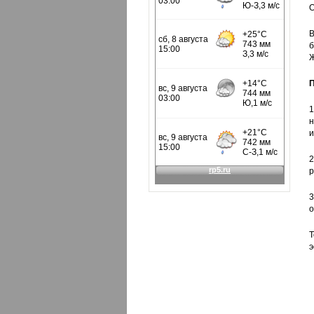
О
В
б
Ж
П
1
н
и
2
р
3
о
Т
э