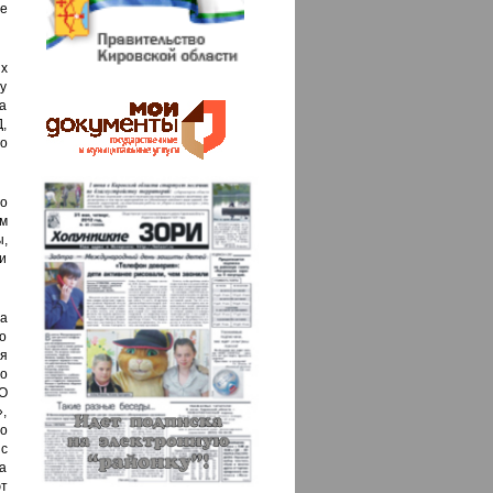
е
х
у
на
,
о
о
м
,
и
а
о
я
ло
О
,
о
с
а
ют