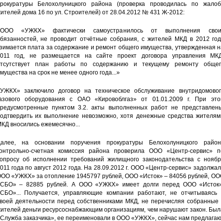
рокуратуры Белохолуницкого района (проверка проводилась по жалоб
ителей дома 16 по ул. Строителей) от 28.04.2012 № 431 Ж-2012:
«ООО «УЖКХ» фактически самоустранилось от выполнения свои
бязанностей, не проводит отчётные собрания, с жителей МКД в 2012 год
зимается плата за содержание и ремонт общего имущества, утвержденная 
011 год, не размещается на сайте проект договора управления МКД
тсутствует план работы по содержанию и текущему ремонту общег
мущества на срок не менее одного года...»
УЖКХ» заключило договор на техническое обслуживание внутридомовог
азового оборудования с ОАО «Кировоблгаз» от 01.01.2009 г. При это
редусмотренные пунктом 3.2. акты выполненных работ не представлены
одтвердить их выполнение невозможно, хотя денежные средства жителям
КД вносились ежемесячно...
алее, на основании поручения прокуратуры Белохолуницкого район
онтрольно-счетная комиссия района проверила ООО «Центр-сервис» п
опросу об исполнении требований жилищного законодательства с ноябр
011 года по август 2012 года. На 28.09.2012 г. ООО «Центр-сервис» задолжа
ОО «УЖКХ» за отопление 1945797 рублей, ООО «Исток» – 84056 рублей, ОО
СБО» – 82885 рублей. А ООО «УЖКХ» имеет долги перед ООО «Исток»
СБО»... Получается, управляющие компании работают, не отчитываясь 
воей деятельности перед собственниками МКД, не перечисляя собранные 
ителей деньги ресурсоснабжающим организациям, чем нарушают закон. Был
Служба заказчика», ее переименовали в ООО «УЖКХ», сейчас нам предлага