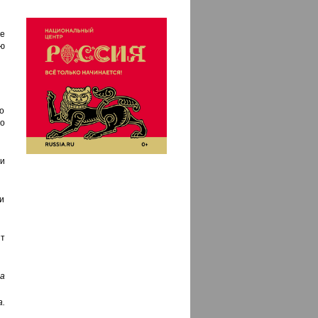
де
ю
но
о
и
и
т
а
.