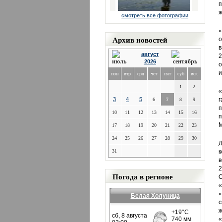
п
ж
смотреть все фотографии
Архив новостей
о
в
август
2
2026
о
и
пон
втр
срд
чет
пят
суб
вск
1
2
«
3
4
5
г
6
7
8
9
п
10
11
12
13
14
15
16
п
М
17
18
19
20
21
22
23
24
25
26
27
28
29
30
Д
31
к
в
2
Погода в регионе
О
«
«
Белая Холуница
с
ж
«