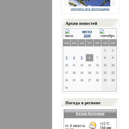
смотреть все фотографии
Архив новостей
август
2026
пон
втр
срд
чет
пят
суб
вск
1
2
3
4
5
6
7
8
9
10
11
12
13
14
15
16
17
18
19
20
21
22
23
24
25
26
27
28
29
30
31
Погода в регионе
Белая Холуница