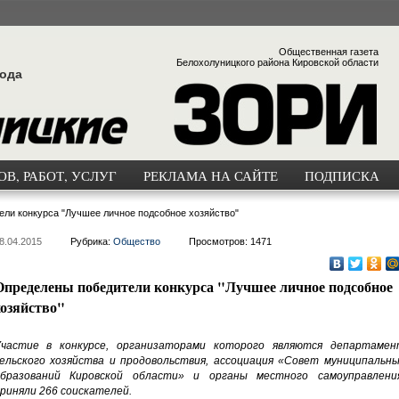
Общественная газета
Белохолуницкого района Кировской области
года
В, РАБОТ, УСЛУГ
РЕКЛАМА НА САЙТЕ
ПОДПИСКА
ли конкурса "Лучшее личное подсобное хозяйство"
8.04.2015
Рубрика:
Общество
Просмотров: 1471
Определены победители конкурса "Лучшее личное подсобное
хозяйство"
частие в конкурсе, организаторами которого являются департамен
ельского хозяйства и продовольствия, ассоциация «Совет муниципальны
бразований Кировской области» и органы местного самоуправления
риняли 266 соискателей.