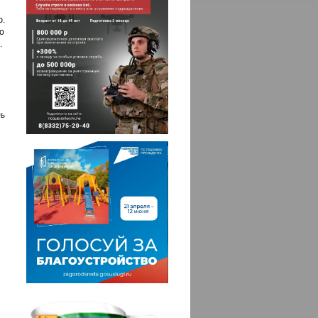
.
о
.
ь