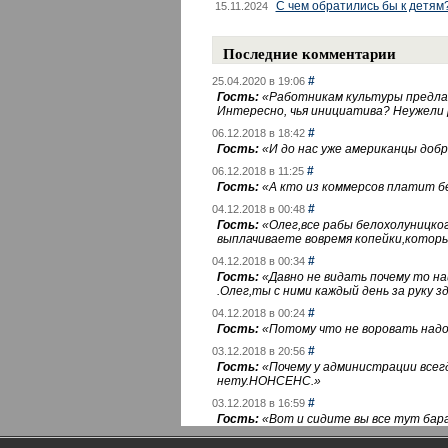
С чем обратились бы к детям
15.11.2024
Последние комментарии
#
25.04.2020 в 19:06
Гость:
«
Работникам культуры предлаг
Интересно, чья инициатива? Неужели
#
06.12.2018 в 18:42
Гость:
«
И до нас уже американцы добра
#
06.12.2018 в 11:25
Гость:
«
А кто из коммерсов платит 
#
04.12.2018 в 00:48
Гость:
«
Олег,все рабы белохолуницко
выплачиваете вовремя копейки,котор
#
04.12.2018 в 00:34
Гость:
«
Давно не видать почему то 
.Олег,ты с ними каждый день за руку зд
#
04.12.2018 в 00:24
Гость:
«
Потому что не воровать надо 
#
03.12.2018 в 20:56
Гость:
«
Почему у администрации всегд
нету.НОНСЕНС.
»
#
03.12.2018 в 16:59
Гость:
«
Вот и сидите вы все тут бара