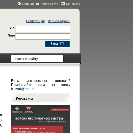
Главная
Карта сайта
Контакты
Регистрация
|
Забыли пароль
Логин
Пароль
Есть интересная новость?
Присылайте нам на почту
h_zori@mail.ru
Реклама
т
х
,