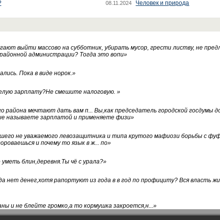
?
Человек и природа
08.11.2024
ают выйти массово на субботник, убирать мусор, грести листву, не пред
 районной администрации? Тогда это вопи
»
лись. Пока в виде норок.
»
белую зарплату?Не смешите налоговую.
»
го района мечтают дать вам п... Вы,как председатель городской госдумы 
ые называете зарплатой и применяете физи
»
нашего не уважаемого левозащитника и типа крутого мафиози борьбы с 
ороваешься и почему то язык в ж... по
»
уметь блин,деревня.Ты чё с урала?
»
а нет денег,хотя рапортуют из года в в год по профициту? Вся власть жи
ны и не блейте громко,а то кормушка закроется,н...
»