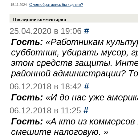
С чем обратились бы к детям?
15.11.2024
Последние комментарии
#
25.04.2020 в 19:06
Гость:
«
Работникам культу
субботник, убирать мусор, г
этом средств защиты. Инте
районной администрации? То
#
06.12.2018 в 18:42
Гость:
«
И до нас уже америк
#
06.12.2018 в 11:25
Гость:
«
А кто из коммерсов
смешите налоговую.
»