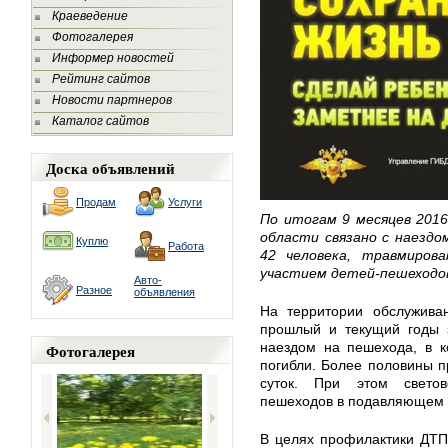
Краеведение
Фотогалерея
Информер новостей
Рейтинг сайтов
Новости партнеров
Каталог сайтов
Доска объявлений
Продам
Услуги
По итогам 9 месяцев 2016
области связано с наездо
Куплю
Работа
42 человека, травмиров
участием детей-пешеходов в
Авто-
Разное
объявления
На территории обслужив
прошлый и текущий годы з
наездом на пешехода, в к
Фотогалерея
погибли. Более половины 
суток. При этом свето
пешеходов в подавляющем б
В целях профилактики ДТП