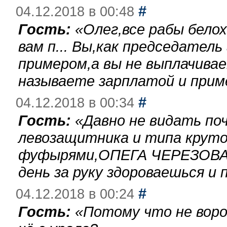
#
04.12.2018 в 00:48
Гость:
«
Олег,все рабы бело
вам п... Вы,как председател
примером,а вы не выплачива
называете зарплатой и при
#
04.12.2018 в 00:34
Гость:
«
Давно не видать по
левозащитника и типа круто
фуфырями,ОПЕГА ЧЕРЕЗОВА-
день за руку здороваешься и п
#
04.12.2018 в 00:24
Гость:
«
Потому что не воро