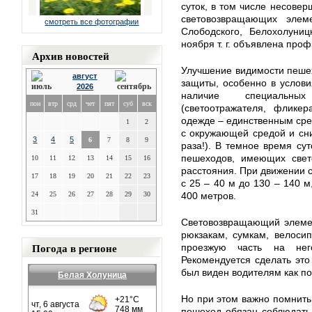
суток, в том числе несове
световозвращающих элеме
смотреть все фотографии
Слободского, Белохолуниц
ноября т. г. объявлена пр
Архив новостей
Улучшение видимости пешех
август
защиты, особенно в услови
2026
наличие специальных
пон
втр
срд
чет
пят
суб
вск
(светоотражателя, фликер
одежде – единственным сре
1
2
с окружающей средой и сни
3
4
5
6
7
8
9
раза!). В темное время су
пешеходов, имеющих свето
10
11
12
13
14
15
16
расстояния. При движении 
17
18
19
20
21
22
23
с 25 – 40 м до 130 – 140 м
24
25
26
27
28
29
30
400 метров.
31
Световозвращающий элемен
рюкзакам, сумкам, велоси
Погода в регионе
проезжую часть на нег
Рекомендуется сделать это
был виден водителям как поп
Белая Холуница
Но при этом важно помнить
пешеход обязан соблюдать