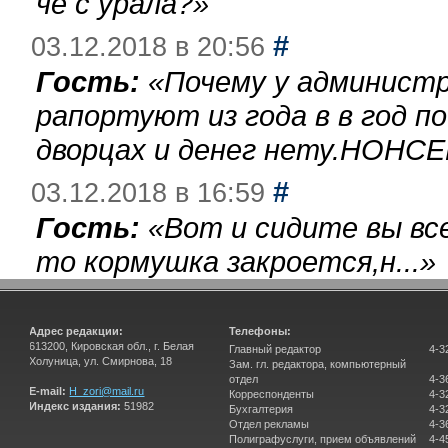
чё с урала?
»
#
03.12.2018 в 20:56
Гость:
«
Почему у администр
рапортуют из года в в год п
дворцах и денег нету.НОНСЕ
#
03.12.2018 в 16:59
Гость:
«
Вот и сидите вы вс
то кормушка закроется,н...
»
Адрес редакции:
Телефоны:
613200, Кировская обл., г. Белая
Главный редактор
4-3
Холуница, ул. Смирнова, 18
Зам. гл. редактора, компьютерный
отдел
4-3
E-mail:
H_zori@mail.ru
Корреспонденты
4-3
Индекс издания:
51982
Бухгалтерия
4-3
Отдел рекламы
4-3
Полиграфуслуги, прием объявлений
4-4