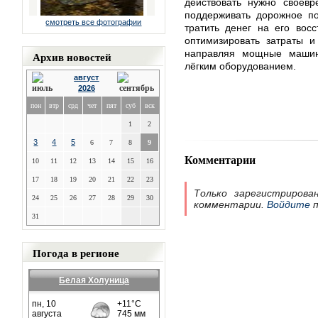
действовать нужно своевр
поддерживать дорожное п
смотреть все фотографии
тратить денег на его восс
оптимизировать затраты и
направляя мощные машин
Архив новостей
лёгким оборудованием.
август
2026
пон
втр
срд
чет
пят
суб
вск
1
2
3
4
5
6
7
8
9
Комментарии
10
11
12
13
14
15
16
17
18
19
20
21
22
23
Только зарегистрирова
24
25
26
27
28
29
30
комментарии.
Войдите
п
31
Погода в регионе
Белая Холуница