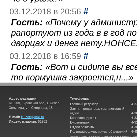
#
03.12.2018 в 20:56
Гость:
«
Почему у администр
рапортуют из года в в год п
дворцах и денег нету.НОНСЕ
#
03.12.2018 в 16:59
Гость:
«
Вот и сидите вы вс
то кормушка закроется,н...
»
Адрес редакции:
Телефоны:
613200, Кировская обл., г. Белая
Главный редактор
4-3
Холуница, ул. Смирнова, 18
Зам. гл. редактора, компьютерный
отдел
4-3
E-mail:
H_zori@mail.ru
Корреспонденты
4-3
Индекс издания:
51982
Бухгалтерия
4-3
Отдел рекламы
4-3
Полиграфуслуги, прием объявлений
4-4