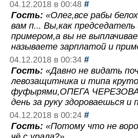
#
04.12.2018 в 00:48
Гость:
«
Олег,все рабы бело
вам п... Вы,как председател
примером,а вы не выплачива
называете зарплатой и при
#
04.12.2018 в 00:34
Гость:
«
Давно не видать по
левозащитника и типа круто
фуфырями,ОПЕГА ЧЕРЕЗОВА-
день за руку здороваешься и п
#
04.12.2018 в 00:24
Гость:
«
Потому что не воро
чё с урала?
»