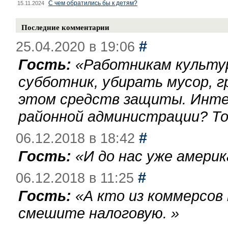
С чем обратились бы к детям?
15.11.2024
Последние комментарии
#
25.04.2020 в 19:06
Гость:
«
Работникам культу
субботник, убирать мусор, г
этом средств защиты. Инте
районной администрации? То
#
06.12.2018 в 18:42
Гость:
«
И до нас уже америк
#
06.12.2018 в 11:25
Гость:
«
А кто из коммерсов
смешите налоговую.
»