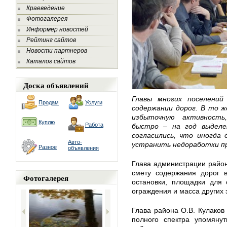
Краеведение
Фотогалерея
Информер новостей
Рейтинг сайтов
Новости партнеров
Каталог сайтов
Доска объявлений
Главы многих поселений
Продам
Услуги
содержании дорог. В то ж
избыточную активность
Куплю
Работа
быстро – на год выдел
согласились, что иногда
Авто-
устранить недоработки пр
Разное
объявления
Глава администрации район
смету содержания дорог в
Фотогалерея
остановки, площадки для 
ограждения и масса других 
Глава района О.В. Кулаков
полного спектра упомянут