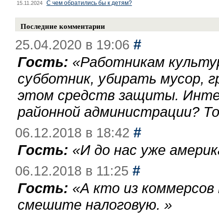
С чем обратились бы к детям?
15.11.2024
Последние комментарии
#
25.04.2020 в 19:06
Гость:
«
Работникам культу
субботник, убирать мусор, г
этом средств защиты. Инте
районной администрации? То
#
06.12.2018 в 18:42
Гость:
«
И до нас уже америк
#
06.12.2018 в 11:25
Гость:
«
А кто из коммерсов
смешите налоговую.
»