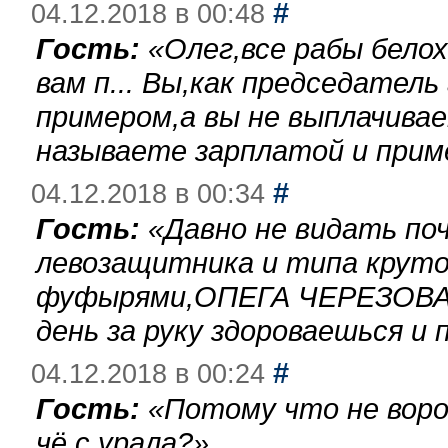
#
04.12.2018 в 00:48
Гость:
«
Олег,все рабы бело
вам п... Вы,как председател
примером,а вы не выплачива
называете зарплатой и при
#
04.12.2018 в 00:34
Гость:
«
Давно не видать по
левозащитника и типа круто
фуфырями,ОПЕГА ЧЕРЕЗОВА-
день за руку здороваешься и п
#
04.12.2018 в 00:24
Гость:
«
Потому что не воро
чё с урала?
»