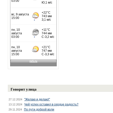
Говорит улица
"Желаю и делаю!"
27.12.2024
Чей успех оставил в сердце радость?
13.12.2024
По пути доброй воли
29.11.2024