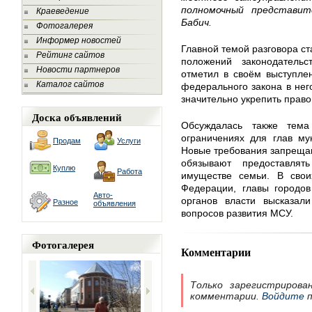
полномочный представи
Краеведение
Бабич.
Фотогалерея
Информер новостей
Главной темой разговора с
Рейтинг сайтов
положений законодатель
Новости партнеров
отметил в своём выступле
Каталог сайтов
федерального закона в нег
значительно укрепить прав
Доска объявлений
Обсуждалась также тем
ограничениях для глав му
Продам
Услуги
Новые требования запрещаю
обязывают предоставля
Куплю
Работа
имуществе семьи. В свои
Федерации, главы городов
Авто-
органов власти высказа
Разное
объявления
вопросов развития МСУ.
Фотогалерея
Комментарии
Только зарегистрирова
комментарии.
Войдите
п