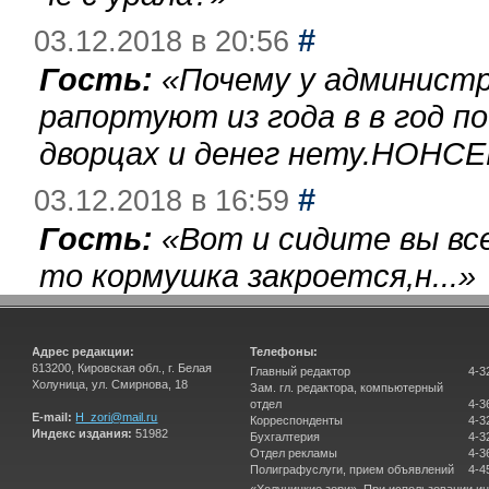
#
03.12.2018 в 20:56
Гость:
«
Почему у администр
рапортуют из года в в год п
дворцах и денег нету.НОНСЕ
#
03.12.2018 в 16:59
Гость:
«
Вот и сидите вы вс
то кормушка закроется,н...
»
Адрес редакции:
Телефоны:
613200, Кировская обл., г. Белая
Главный редактор
4-3
Холуница, ул. Смирнова, 18
Зам. гл. редактора, компьютерный
отдел
4-3
E-mail:
H_zori@mail.ru
Корреспонденты
4-3
Индекс издания:
51982
Бухгалтерия
4-3
Отдел рекламы
4-3
Полиграфуслуги, прием объявлений
4-4