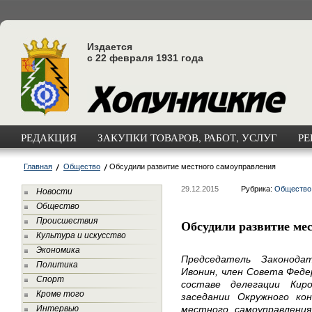
Издается
с 22 февраля 1931 года
РЕДАКЦИЯ
ЗАКУПКИ ТОВАРОВ, РАБОТ, УСЛУГ
РЕ
Главная
Общество
Обсудили развитие местного самоуправления
29.12.2015
Рубрика:
Общество
Новости
Общество
Происшествия
Обсудили развитие ме
Культура и искусство
Экономика
Председатель Законода
Политика
Ивонин, член Совета Феде
Спорт
составе делегации Кир
Кроме того
заседании Окружного ко
Интервью
местного самоуправления