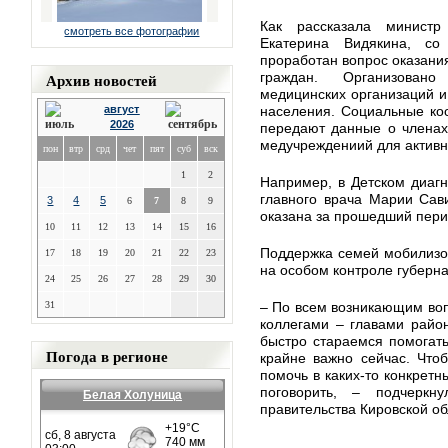
Как рассказала министр
смотреть все фотографии
Екатерина Видякина, со
проработан вопрос оказани
Архив новостей
граждан. Организовано
медицинских организаций и
август
населения. Социальные ко
2026
передают данные о членах
медучреждениий для активн
пон
втр
срд
чет
пят
суб
вск
1
2
Например, в Детском диагн
главного врача Марии Сав
3
4
5
6
7
8
9
оказана за прошедший пери
10
11
12
13
14
15
16
Поддержка семей мобилизов
17
18
19
20
21
22
23
на особом контроле губерна
24
25
26
27
28
29
30
31
– По всем возникающим во
коллегами – главами райо
быстро стараемся помогат
Погода в регионе
крайне важно сейчас. Что
помочь в каких-то конкретн
поговорить, – подчеркн
Белая Холуница
правительства Кировской о