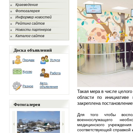
Краеведение
Фотогалерея
Информер новостей
Рейтинг сайтов
Новости партнеров
Каталог сайтов
Доска объявлений
Продам
Услуги
Куплю
Работа
Авто-
Разное
объявления
Такая мера в числе целого
области
по инициативе 
закреплена
постановлени
Фотогалерея
Для того чтобы воспо
военнослужащего необх
медицинского учреждени
соответствующей справкой 