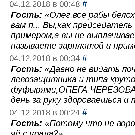
#
04.12.2018 в 00:48
Гость:
«
Олег,все рабы бело
вам п... Вы,как председател
примером,а вы не выплачива
называете зарплатой и при
#
04.12.2018 в 00:34
Гость:
«
Давно не видать по
левозащитника и типа круто
фуфырями,ОПЕГА ЧЕРЕЗОВА-
день за руку здороваешься и п
#
04.12.2018 в 00:24
Гость:
«
Потому что не воро
чё с урала?
»