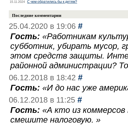
С чем обратились бы к детям?
15.11.2024
Последние комментарии
#
25.04.2020 в 19:06
Гость:
«
Работникам культу
субботник, убирать мусор, г
этом средств защиты. Инте
районной администрации? То
#
06.12.2018 в 18:42
Гость:
«
И до нас уже америк
#
06.12.2018 в 11:25
Гость:
«
А кто из коммерсов
смешите налоговую.
»