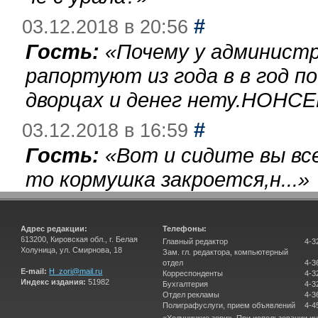
#
03.12.2018 в 20:56
Гость:
«
Почему у администр
рапортуют из года в в год п
дворцах и денег нету.НОНСЕ
#
03.12.2018 в 16:59
Гость:
«
Вот и сидите вы вс
то кормушка закроется,н...
»
Адрес редакции:
Телефоны:
613200, Кировская обл., г. Белая
Главный редактор
4-3
Холуница, ул. Смирнова, 18
Зам. гл. редактора, компьютерный
отдел
4-3
E-mail:
H_zori@mail.ru
Корреспонденты
4-3
Индекс издания:
51982
Бухгалтерия
4-3
Отдел рекламы
4-3
Полиграфуслуги, прием объявлений
4-4