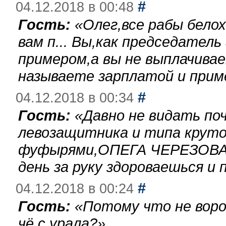
#
04.12.2018 в 00:48
Гость:
«
Олег,все рабы бело
вам п... Вы,как председател
примером,а вы не выплачива
называете зарплатой и при
#
04.12.2018 в 00:34
Гость:
«
Давно не видать по
левозащитника и типа круто
фуфырями,ОПЕГА ЧЕРЕЗОВА-
день за руку здороваешься и п
#
04.12.2018 в 00:24
Гость:
«
Потому что не воро
чё с урала?
»