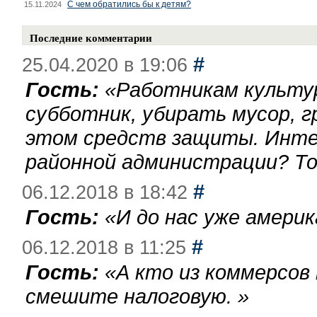
С чем обратились бы к детям?
15.11.2024
Последние комментарии
#
25.04.2020 в 19:06
Гость:
«
Работникам культу
субботник, убирать мусор, г
этом средств защиты. Инте
районной администрации? То
#
06.12.2018 в 18:42
Гость:
«
И до нас уже америк
#
06.12.2018 в 11:25
Гость:
«
А кто из коммерсов
смешите налоговую.
»