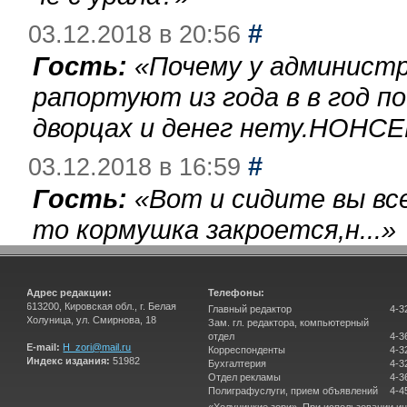
#
03.12.2018 в 20:56
Гость:
«
Почему у администр
рапортуют из года в в год п
дворцах и денег нету.НОНСЕ
#
03.12.2018 в 16:59
Гость:
«
Вот и сидите вы вс
то кормушка закроется,н...
»
Адрес редакции:
Телефоны:
613200, Кировская обл., г. Белая
Главный редактор
4-3
Холуница, ул. Смирнова, 18
Зам. гл. редактора, компьютерный
отдел
4-3
E-mail:
H_zori@mail.ru
Корреспонденты
4-3
Индекс издания:
51982
Бухгалтерия
4-3
Отдел рекламы
4-3
Полиграфуслуги, прием объявлений
4-4