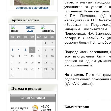
Заключительным аккордом
участников за успехи в 
смотреть все фотографии
поколения. Почетных грамот
и Г.М. Помосова (д/с «
Архив новостей
«Алёнушка») и Т.Н. Захватки
«Берёзка» п. Подрезчиха
август
младшим воспитателям 
2026
Подрезчиха), Н.А. Зыряново
пон
втр
срд
чет
пят
суб
вск
повару И.В. Калининой (д
ремонту белья Т.В. Колобов
1
2
3
4
5
6
7
8
9
Подводя итоги совещания, н
все выступления были л
10
11
12
13
14
15
16
прошло на одном дыхани
17
18
19
20
21
22
23
информативным.
24
25
26
27
28
29
30
На снимке:
Почетная грам
31
подрастающего поколения 
(д/с «Алёнушка»).
Погода в регионе
Белая Холуница
Комментарии