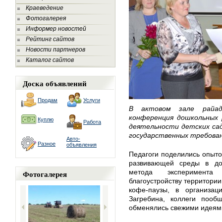
Краеведение
Фотогалерея
Информер новостей
Рейтинг сайтов
Новости партнеров
Каталог сайтов
Доска объявлений
Продам
Услуги
В актовом зале райадм
конференция дошкольных 
Куплю
Работа
деятельности детских сад
государственных требован
Авто-
Разное
объявления
Педагоги поделились опыто
развивающей среды в до
метода эксперимента 
Фотогалерея
благоустройству территории
кофе-паузы, в организа
Загребина, коллеги пооб
обменялись свежими идеям