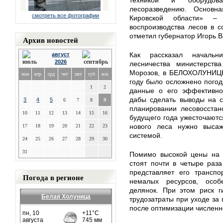
техникой и оборудов
лесоразведению. Основн
смотреть все фотографии
Кировской области» –
воспроизводства лесов в с
отметил губернатор Игорь В
Архив новостей
Как рассказал начальн
август
2026
лесничества министерств
Морозов, в БЕЛОХОЛУНИЦК
пон
втр
срд
чет
пят
суб
вск
году было осложнено пого
1
2
данные о его эффективнос
дабы сделать выводы на 
3
4
5
6
7
8
9
планировании лесовосстан
10
11
12
13
14
15
16
будущего года ужесточаютс
нового леса нужно высаж
17
18
19
20
21
22
23
системой.
24
25
26
27
28
29
30
31
Помимо высокой цены на 
стоят почти в четыре раз
представляет его транспо
Погода в регионе
немалых ресурсов, осо
делянок. При этом риск г
Белая Холуница
трудозатраты при уходе за
после оптимизации численно