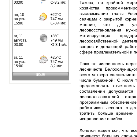
Такова, по крайней мере
хозяйства, прокоммент
высказывание главы Рос
сеянцам с закрытой корне
мнение, что для улуч
лесовосстановления нуж
мотивирующих предп
лесохозяйственной деяте
вопрос и делающей работу
сфере привлекательной и п
Пока же численность перс
лесничеств Белохолуницко
всего четверо специалист
числе бумажной! С июля т
предоставлять отчетност
составлении допускается
лесопользователей ста
программным обеспечением
работников лесного отде
тратить больше времени 
исправление ошибок.
Хочется надеяться, что вс
привнесут больших сложно