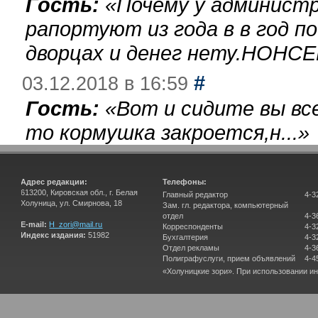
Гость:
«
Почему у администр
рапортуют из года в в год п
дворцах и денег нету.НОНСЕ
#
03.12.2018 в 16:59
Гость:
«
Вот и сидите вы вс
то кормушка закроется,н...
»
Адрес редакции:
Телефоны:
613200, Кировская обл., г. Белая
Главный редактор
4-3
Холуница, ул. Смирнова, 18
Зам. гл. редактора, компьютерный
отдел
4-3
E-mail:
H_zori@mail.ru
Корреспонденты
4-3
Индекс издания:
51982
Бухгалтерия
4-3
Отдел рекламы
4-3
Полиграфуслуги, прием объявлений
4-4
«Холуницкие зори». При использовании и