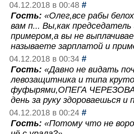
#
04.12.2018 в 00:48
Гость:
«
Олег,все рабы бело
вам п... Вы,как председател
примером,а вы не выплачива
называете зарплатой и при
#
04.12.2018 в 00:34
Гость:
«
Давно не видать по
левозащитника и типа круто
фуфырями,ОПЕГА ЧЕРЕЗОВА-
день за руку здороваешься и п
#
04.12.2018 в 00:24
Гость:
«
Потому что не воро
чё с урала?
»