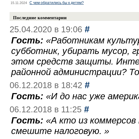
С чем обратились бы к детям?
15.11.2024
Последние комментарии
#
25.04.2020 в 19:06
Гость:
«
Работникам культу
субботник, убирать мусор, г
этом средств защиты. Инте
районной администрации? То
#
06.12.2018 в 18:42
Гость:
«
И до нас уже америк
#
06.12.2018 в 11:25
Гость:
«
А кто из коммерсов
смешите налоговую.
»