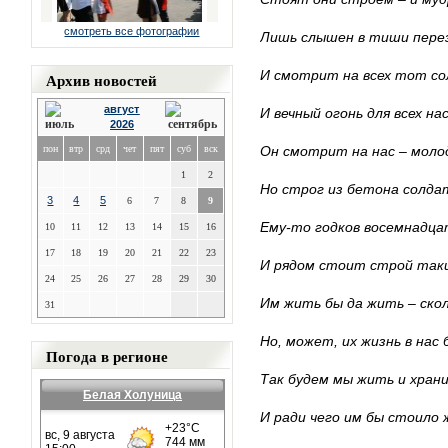
смотреть все фотографии
Лишь слышен в тиши перез
И смотрит на всех тот со
Архив новостей
август
И вечный огонь для всех на
2026
пон
втр
срд
чет
пят
суб
вск
Он смотрит на нас – молод
1
2
Но строг из бетона солда
3
4
5
6
7
8
9
Ему-то годков восемнадца
10
11
12
13
14
15
16
17
18
19
20
21
22
23
И рядом стоит строй таки
24
25
26
27
28
29
30
Им жить бы да жить – ско
31
Но, может, их жизнь в на
Погода в регионе
Так будем мы жить и хран
Белая Холуница
И ради чего им бы стоило 