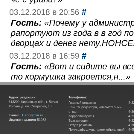
#
03.12.2018 в 20:56
Гость:
«
Почему у администр
рапортуют из года в в год п
дворцах и денег нету.НОНСЕ
#
03.12.2018 в 16:59
Гость:
«
Вот и сидите вы вс
то кормушка закроется,н...
»
Адрес редакции:
Телефоны:
613200, Кировская обл., г. Белая
Главный редактор
4-3
Холуница, ул. Смирнова, 18
Зам. гл. редактора, компьютерный
отдел
4-3
E-mail:
H_zori@mail.ru
Корреспонденты
4-3
Индекс издания:
51982
Бухгалтерия
4-3
Отдел рекламы
4-3
Полиграфуслуги, прием объявлений
4-4