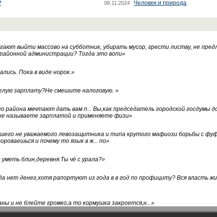
?
Человек и природа
08.11.2024
ают выйти массово на субботник, убирать мусор, грести листву, не пред
 районной администрации? Тогда это вопи
»
лись. Пока в виде норок.
»
белую зарплату?Не смешите налоговую.
»
го района мечтают дать вам п... Вы,как председатель городской госдумы 
ые называете зарплатой и применяете физи
»
нашего не уважаемого левозащитника и типа крутого мафиози борьбы с 
ороваешься и почему то язык в ж... по
»
уметь блин,деревня.Ты чё с урала?
»
а нет денег,хотя рапортуют из года в в год по профициту? Вся власть жи
ны и не блейте громко,а то кормушка закроется,н...
»