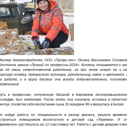
астер деревообработки ООО «Профи-лес» Оксана Васильевна Головков
достоена звания «Лучший по профессии-2016». Коллеги отзываются о ней
ак об очень ответственном работнике, но при этом знают ее и ка
орошую хозяйку, прекрасного кулинара, рукодельницу, швею и цветовода.
а работе, и в кругу близких она всегда доброжелательна, позитивна
баятельна!
уть в профессию, полученную Оксаной в Кировском лесопромышленно
олледже, был неблизким. После учебы она поначалу осталась в областно
ентре, посвятив себя воспитанию сына. В середине 90-х вернулась в Белую.
е найдя работу по специальности в разгар кризиса, решила временн
строиться помощником воспитателя в детский сад «Теремок». И эт
временно» растянулось на 12 счастливых лет. Работа с детьми девушке оче