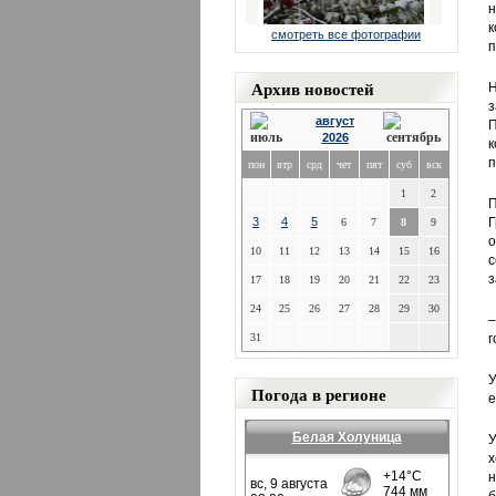
н
к
смотреть все фотографии
п
Архив новостей
Н
з
август
П
2026
к
п
пон
втр
срд
чет
пят
суб
вск
1
2
П
3
4
5
Г
6
7
8
9
о
10
11
12
13
14
15
16
с
з
17
18
19
20
21
22
23
24
25
26
27
28
29
30
–
31
г
У
Погода в регионе
е
Белая Холуница
У
х
н