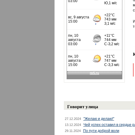
б
м
с
И
т
Говорит улица
"Желаю и делаю!"
27.12.2024
Чей успех оставил в сердце 
13.12.2024
По пути доброй воли
29.11.2024