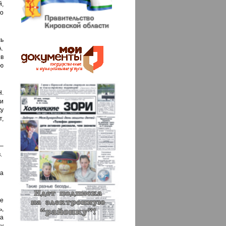
,
го
ь
.
в
ю
.
и
у
т,
–
.
та
е
ь,
на