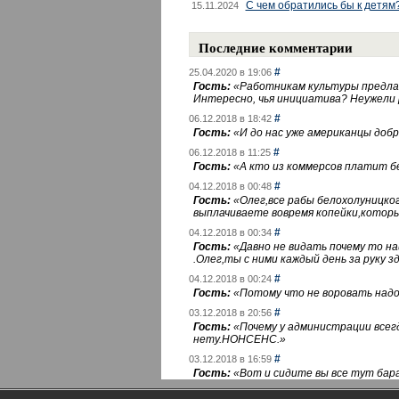
С чем обратились бы к детям
15.11.2024
Последние комментарии
#
25.04.2020 в 19:06
Гость:
«
Работникам культуры предлаг
Интересно, чья инициатива? Неужели
#
06.12.2018 в 18:42
Гость:
«
И до нас уже американцы добра
#
06.12.2018 в 11:25
Гость:
«
А кто из коммерсов платит 
#
04.12.2018 в 00:48
Гость:
«
Олег,все рабы белохолуницко
выплачиваете вовремя копейки,котор
#
04.12.2018 в 00:34
Гость:
«
Давно не видать почему то 
.Олег,ты с ними каждый день за руку зд
#
04.12.2018 в 00:24
Гость:
«
Потому что не воровать надо 
#
03.12.2018 в 20:56
Гость:
«
Почему у администрации всегд
нету.НОНСЕНС.
»
#
03.12.2018 в 16:59
Гость:
«
Вот и сидите вы все тут бара