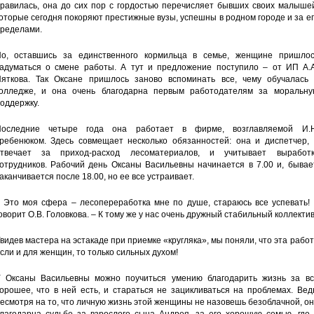
равилась, она до сих пор с гордостью перечисляет бывших своих малышей
оторые сегодня покоряют престижные вузы, успешны в родном городе и за е
ределами.
о, оставшись за единственного кормильца в семье, женщине пришлос
адуматься о смене работы. А тут и предложение поступило – от ИП А.А
яткова. Так Оксане пришлось заново вспоминать все, чему обучалась 
олледже, и она очень благодарна первым работодателям за моральну
оддержку.
оследние четыре года она работает в фирме, возглавляемой И.Н
ребенюком. Здесь совмещает несколько обязанностей: она и диспетчер, 
твечает за приход-расход лесоматериалов, и учитывает выработк
отрудников. Рабочий день Оксаны Васильевны начинается в 7.00 и, бывае
аканчивается после 18.00, но ее все устраивает.
 Это моя сфера – лесопереработка мне по душе, стараюсь все успевать! 
оворит О.В. Головкова. – К тому же у нас очень дружный стабильный коллектив
видев мастера на эстакаде при приемке «кругляка», мы поняли, что эта рабо
сли и для женщин, то только сильных духом!
 Оксаны Васильевны можно поучиться умению благодарить жизнь за вс
орошее, что в ней есть, и стараться не зацикливаться на проблемах. Вед
есмотря на то, что личную жизнь этой женщины не назовешь безоблачной, о