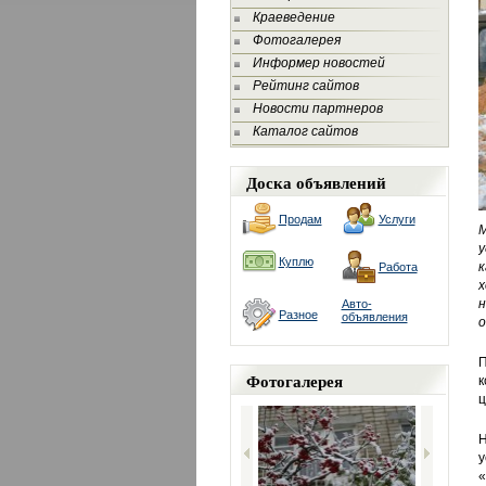
Краеведение
Фотогалерея
Информер новостей
Рейтинг сайтов
Новости партнеров
Каталог сайтов
Доска объявлений
Продам
Услуги
М
у
Куплю
к
Работа
х
н
Авто-
Разное
объявления
о
П
Фотогалерея
к
ц
Н
у
«