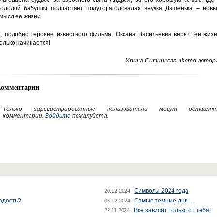
лагодарна судьбе за взрослого сына Андрея, за его хорошую семью, где 
олодой бабушки подрастает полуторагодовалая внучка Дашенька – новы
мысл ее жизни.
, подобно героине известного фильма, Оксана Васильевна верит: ее жизн
олько начинается!
Ирина Ситникова. Фото автора
Комментарии
Только зарегистрированные пользователи могут оставлят
комментарии.
Войдите
пожалуйста.
Символы 2024 года
20.12.2024
радость?
Самые темные дни…
06.12.2024
Все зависит только от тебя!
22.11.2024