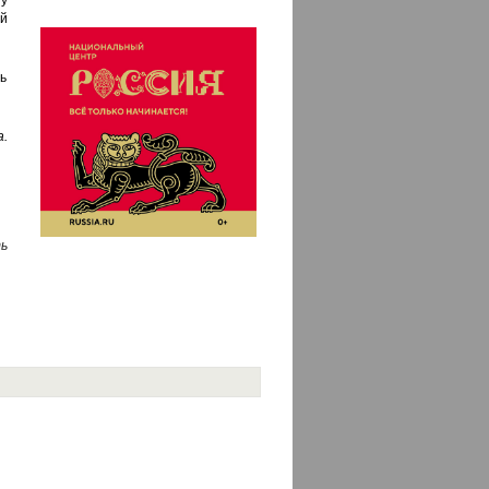
у
й
ь
.
ь