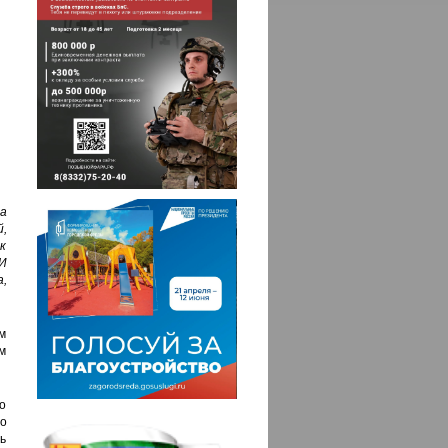
а
,
к
 И
,
м
м
о
о
нь