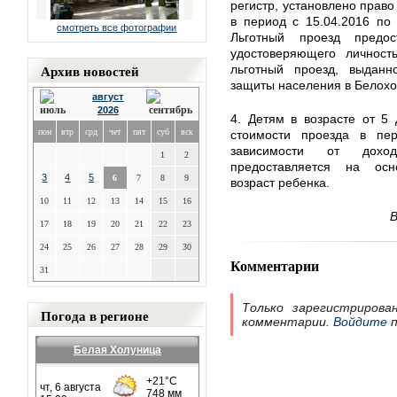
регистр, установлено право
в период с 15.04.2016 по 
смотреть все фотографии
Льготный проезд предос
удостоверяющего личност
Архив новостей
льготный проезд, выдан
защиты населения в Белохо
август
2026
4. Детям в возрасте от 5
пон
втр
срд
чет
пят
суб
вск
стоимости проезда в пер
зависимости от дохо
1
2
предоставляется на осн
3
4
5
6
7
8
9
возраст ребенка.
10
11
12
13
14
15
16
В
17
18
19
20
21
22
23
24
25
26
27
28
29
30
Комментарии
31
Только зарегистрирова
Погода в регионе
комментарии.
Войдите
п
Белая Холуница