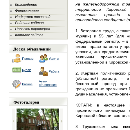
на железнодорожном тра
Краеведение
территории Кировской
Фотогалерея
льготного проезда н
Информер новостей
пригородного сообщения (э
Рейтинг сайтов
Новости партнеров
1. Ветеранам труда, а такж
Каталог сайтов
мужчин) и 55 лет (для ж
федеральный регистр, – в 
имеют право на оплату про
Доска объявлений
условии, что среднемесяч
величины прожиточно
Продам
Услуги
установленной в Кировской 
Куплю
Работа
2. Жертвам политических 
(областной) регистр, – 
Авто-
бесплатный проезд при 
Разное
объявления
гражданина не превышает 
душу населения, установлен
Фотогалерея
КСТАТИ: в настоящее в
прожиточного минимума 
Кировской области, составл
3. Труженикам тыла, вкл