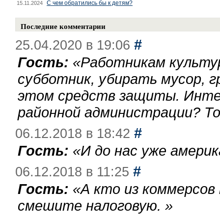
С чем обратились бы к детям?
15.11.2024
Последние комментарии
#
25.04.2020 в 19:06
Гость:
«
Работникам культу
субботник, убирать мусор, г
этом средств защиты. Инте
районной администрации? То
#
06.12.2018 в 18:42
Гость:
«
И до нас уже америк
#
06.12.2018 в 11:25
Гость:
«
А кто из коммерсов
смешите налоговую.
»