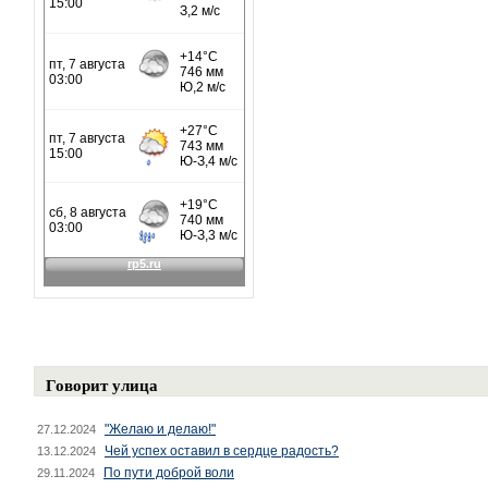
Говорит улица
"Желаю и делаю!"
27.12.2024
Чей успех оставил в сердце радость?
13.12.2024
По пути доброй воли
29.11.2024