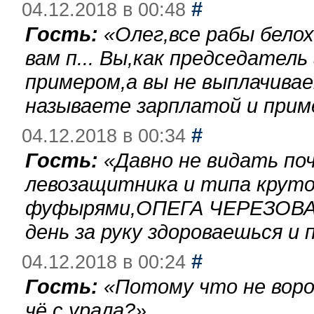
#
04.12.2018 в 00:48
Гость:
«
Олег,все рабы бело
вам п... Вы,как председател
примером,а вы не выплачива
называете зарплатой и при
#
04.12.2018 в 00:34
Гость:
«
Давно не видать по
левозащитника и типа круто
фуфырями,ОПЕГА ЧЕРЕЗОВА-
день за руку здороваешься и п
#
04.12.2018 в 00:24
Гость:
«
Потому что не воро
чё с урала?
»