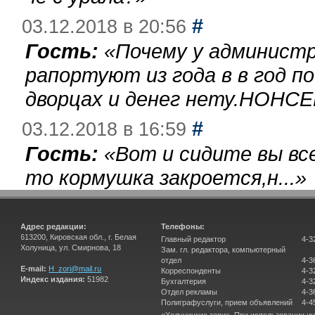
#
03.12.2018 в 20:56
Гость:
«
Почему у администр
рапортуют из года в в год п
дворцах и денег нету.НОНСЕ
#
03.12.2018 в 16:59
Гость:
«
Вот и сидите вы вс
то кормушка закроется,н...
»
Адрес редакции:
Телефоны:
613200, Кировская обл., г. Белая
Главный редактор
4-3
Холуница, ул. Смирнова, 18
Зам. гл. редактора, компьютерный
отдел
4-3
E-mail:
H_zori@mail.ru
Корреспонденты
4-3
Индекс издания:
51982
Бухгалтерия
4-3
Отдел рекламы
4-3
Полиграфуслуги, прием объявлений
4-4